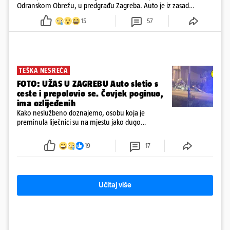
Odranskom Obrežu, u predgrađu Zagreba. Auto je iz zasad
neutvrđenih razloga sletio s kolnika, a od siline udara vozilo se
15
57
prepolovilo.
TEŠKA NESREĆA
FOTO: UŽAS U ZAGREBU Auto sletio s
ceste i prepolovio se. Čovjek poginuo,
ima ozlijeđenih
Kako neslužbeno doznajemo, osobu koja je
preminula liječnici su na mjestu jako dugo
reanimirali
19
17
Učitaj više