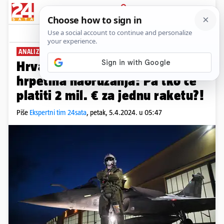
PRIJAVA
News
Komentari
144
ANALIZA VOJNOG EKSPERTA
PLUS+
Hrvatskim Rafaleima nedostaje
hrpetina naoružanja: Pa tko će
platiti 2 mil. € za jednu raketu?!
Piše
Ekspertni tim 24sata
,
petak, 5.4.2024. u 05:47