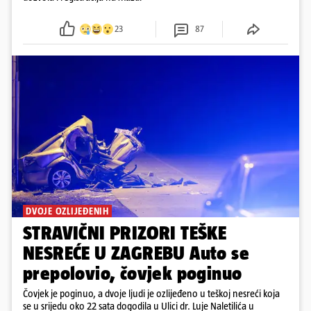
23
87
DVOJE OZLIJEĐENIH
STRAVIČNI PRIZORI TEŠKE
NESREĆE U ZAGREBU Auto se
prepolovio, čovjek poginuo
Čovjek je poginuo, a dvoje ljudi je ozlijeđeno u teškoj nesreći koja
se u srijedu oko 22 sata dogodila u Ulici dr. Luje Naletilića u