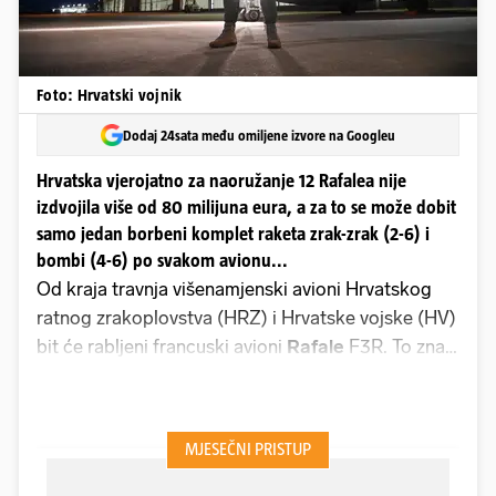
Foto: Hrvatski vojnik
Dodaj 24sata među omiljene izvore na Googleu
Hrvatska vjerojatno za naoružanje 12 Rafalea nije
izdvojila više od 80 milijuna eura, a za to se može dobit
samo jedan borbeni komplet raketa zrak-zrak (2-6) i
bombi (4-6) po svakom avionu...
Od kraja travnja višenamjenski avioni Hrvatskog
ratnog zrakoplovstva (HRZ) i Hrvatske vojske (HV)
bit će rabljeni francuski avioni
Rafale
F3R. To znači
zadržavanje sposobnosti nadzora i zaštite zračnog
prostora (air-policing), odnosno nastavak tradicije
borbenog zrakoplovstva proizašlog iz
Domovinskoga rata. S druge strane to znači da u
ropotarnicu povijesti odlazi
posljednja eskadrila