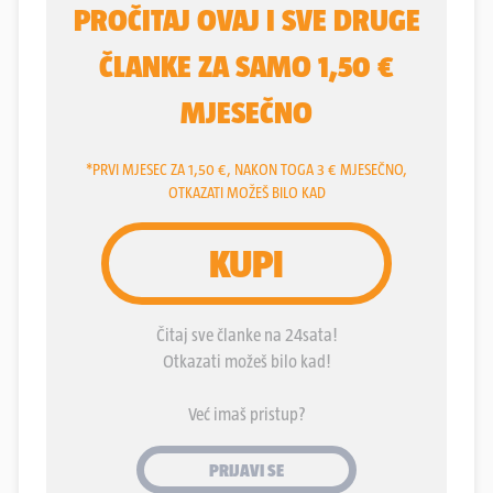
borbenih aviona MiG-21 u
Europi
.