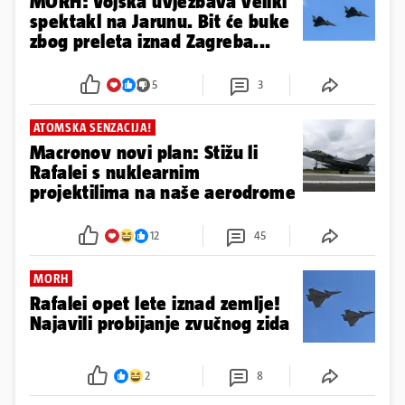
MORH: Vojska uvježbava veliki
spektakl na Jarunu. Bit će buke
zbog preleta iznad Zagreba...
5
3
ATOMSKA SENZACIJA!
Macronov novi plan: Stižu li
Rafalei s nuklearnim
projektilima na naše aerodrome
12
45
MORH
Rafalei opet lete iznad zemlje!
Najavili probijanje zvučnog zida
2
8