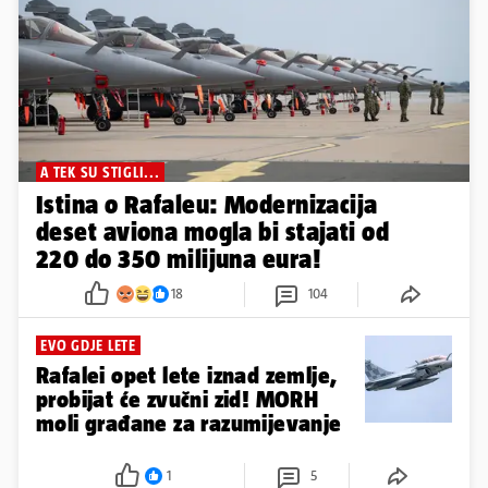
A TEK SU STIGLI...
Istina o Rafaleu: Modernizacija
deset aviona mogla bi stajati od
220 do 350 milijuna eura!
18
104
EVO GDJE LETE
Rafalei opet lete iznad zemlje,
probijat će zvučni zid! MORH
moli građane za razumijevanje
1
5