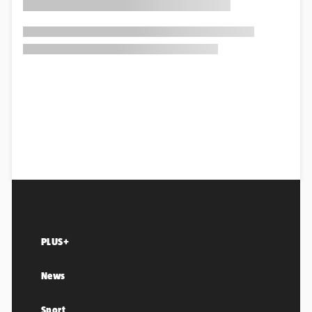
PLUS+
News
Sport