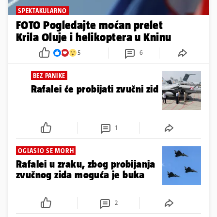
SPEKTAKULARNO
FOTO Pogledajte moćan prelet
Krila Oluje i helikoptera u Kninu
5
6
BEZ PANIKE
Rafalei će probijati zvučni zid
1
OGLASIO SE MORH
Rafalei u zraku, zbog probijanja
zvučnog zida moguća je buka
2