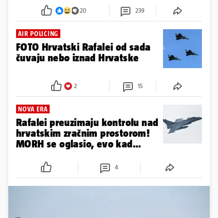
20
239
AIR POLICING
FOTO Hrvatski Rafalei od sada
čuvaju nebo iznad Hrvatske
2
15
NOVA ERA
Rafalei preuzimaju kontrolu nad
hrvatskim zračnim prostorom!
MORH se oglasio, evo kad
kreće
4