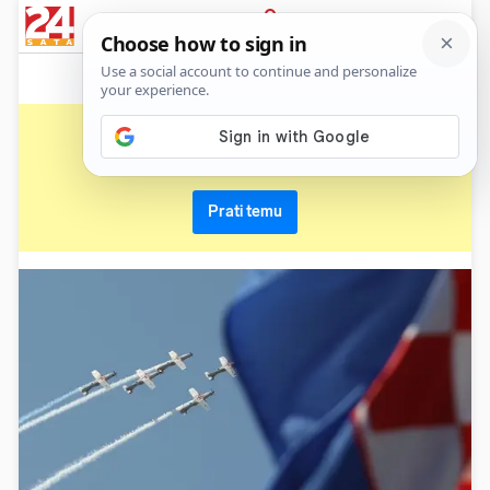
News
Show
Sport
Life&style
Video
Express
PRIJAVA
rafale
Primaj sve nove vijesti o temi i budi u tijeku
Prati temu