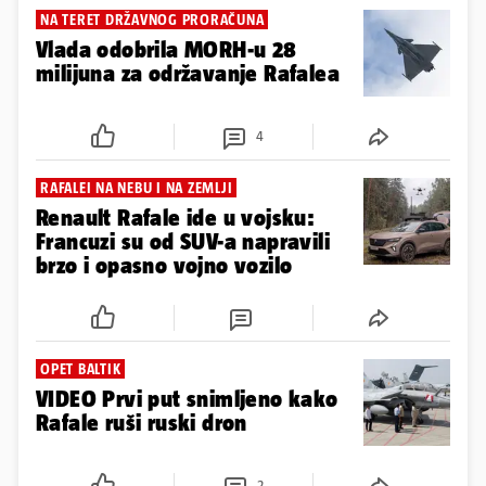
NA TERET DRŽAVNOG PRORAČUNA
Vlada odobrila MORH-u 28
milijuna za održavanje Rafalea
4
RAFALEI NA NEBU I NA ZEMLJI
Renault Rafale ide u vojsku:
Francuzi su od SUV-a napravili
brzo i opasno vojno vozilo
OPET BALTIK
VIDEO Prvi put snimljeno kako
Rafale ruši ruski dron
2