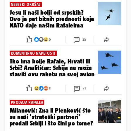
NEBESKI OKRŠAJ
Jesu li naši bolji od srpskih?
Ovo je pet bitnih prednosti koje
NATO daje našim Rafaleima
6
25
KOMENTIRAO NAPETOSTI
Tko ima bolje Rafale, Hrvati ili
Srbi? Analitičar: Srbija ne može
staviti ovu raketu na svoj avion
11
71
PRODAJA RAFALEA
Milanović: Zna li Plenković što
su naši 'strateški partneri'
prodali Srbiji i što čini po tome?