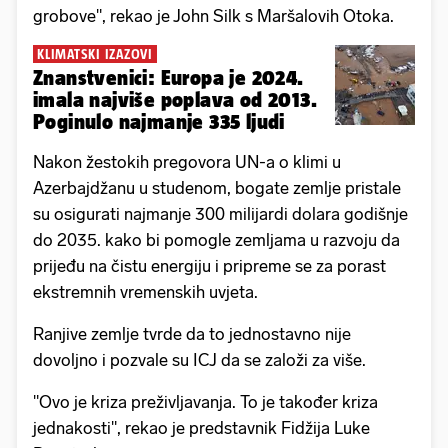
grobove", rekao je John Silk s Maršalovih Otoka.
KLIMATSKI IZAZOVI
Znanstvenici: Europa je 2024.
imala najviše poplava od 2013.
Poginulo najmanje 335 ljudi
Nakon žestokih pregovora UN-a o klimi u
Azerbajdžanu u studenom, bogate zemlje pristale
su osigurati najmanje 300 milijardi dolara godišnje
do 2035. kako bi pomogle zemljama u razvoju da
prijeđu na čistu energiju i pripreme se za porast
ekstremnih vremenskih uvjeta.
Ranjive zemlje tvrde da to jednostavno nije
dovoljno i pozvale su ICJ da se založi za više.
"Ovo je kriza preživljavanja. To je također kriza
jednakosti", rekao je predstavnik Fidžija Luke