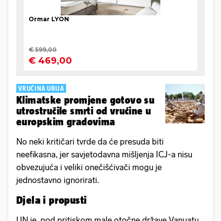
VRUĆINA UBIJA
Klimatske promjene gotovo su
utrostručile smrti od vrućine u
europskim gradovima
No neki kritičari tvrde da će presuda biti
neefikasna, jer savjetodavna mišljenja ICJ-a nisu
obvezujuća i veliki onečišćivači mogu je
jednostavno ignorirati.
Djela i propusti
UN je, pod pritiskom male otočne države Vanuatu,