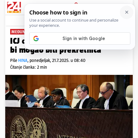
PRIJAVA
News
Komentari
0
MEĐUNARODNI SUD
ICJ objavljuje okvir o klimi koji
bi mogao biti prekretnica
Piše
HINA
,
ponedjeljak, 21.7.2025. u 08:40
Čitanje članka: 2 min