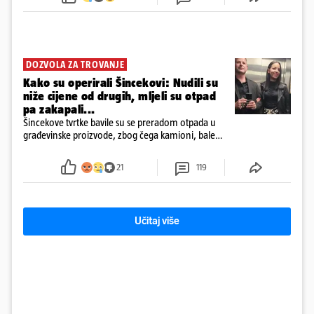
DOZVOLA ZA TROVANJE
Kako su operirali Šincekovi: Nudili su
niže cijene od drugih, mljeli su otpad
pa zakapali...
Šincekove tvrtke bavile su se preradom otpada u
građevinske proizvode, zbog čega kamioni, bale
plastike i samljeveni materijal dugo nisu izazivali
sumnju
21
119
Učitaj više