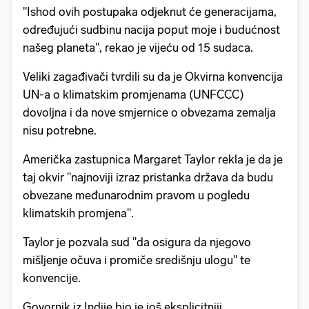
"Ishod ovih postupaka odjeknut će generacijama,
određujući sudbinu nacija poput moje i budućnost
našeg planeta", rekao je vijeću od 15 sudaca.
Veliki zagađivači tvrdili su da je Okvirna konvencija
UN-a o klimatskim promjenama (UNFCCC)
dovoljna i da nove smjernice o obvezama zemalja
nisu potrebne.
Američka zastupnica Margaret Taylor rekla je da je
taj okvir "najnoviji izraz pristanka država da budu
obvezane međunarodnim pravom u pogledu
klimatskih promjena".
Taylor je pozvala sud "da osigura da njegovo
mišljenje očuva i promiče središnju ulogu" te
konvencije.
Govornik iz Indije bio je još eksplicitniji.