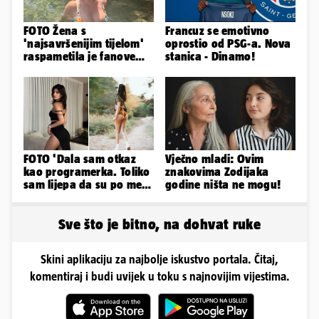
FOTO Žena s
Francuz se emotivno
'najsavršenijim tijelom'
oprostio od PSG-a. Nova
raspametila je fanove
stanica - Dinamo!
zaigranim fotkama iz
plićaka
FOTO 'Dala sam otkaz
Vječno mladi: Ovim
kao programerka. Toliko
znakovima Zodijaka
sam lijepa da su po meni
godine ništa ne mogu!
napravili lutku'
Sve što je bitno, na dohvat ruke
Skini aplikaciju za najbolje iskustvo portala. Čitaj,
komentiraj i budi uvijek u toku s najnovijim vijestima.