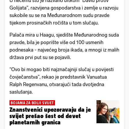
U nečemu što je nazvano bitkom "David protiv
Golijata", razvijena gospodarstva i zemlje u razvoju
sukobile su se na Međunarodnom sudu pravde
tijekom prosinačkih ročišta u tom slučaju.
Palača mira u Haagu, sjedište Međunarodnog suda
pravde, bila je poprište više od 100 usmenih
podnesaka - najvećeg broja ikada, a mnogi iz malih
država prvi put su se pojavili.
"Ovo bi mogao biti najznačajniji slučaj u povijesti
čovječanstva", rekao je predstavnik Vanuatua
Ralph Regenvanu, otvarajući tada dvotjedna
saslušanja.
BOJAMA ZA BOLJI SVIJET
Znanstvenici upozoravaju da je
svijet prešao šest od devet
planetarnih granica