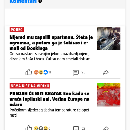
Komentari
0
POREČ
Nijemci mu zapalili apartman. Šteta je
ogromna, a potom ga je šokirao i e-
mail od Bookinga
Oni su nastavili sa svojim jelom, nazdravljanjem,
dizanjem čaša i boca. Čak su nam smetali dok smo
u panici kupili crijeva kako bismo pokušali ugasiti
požar, rekao je vlasnik
11
93
NEMA KIŠE NA VIDIKU
PREDAH ĆE BITI KRATAK Evo kada se
vraća toplinski val. Većina Europe na
udaru
Početkom sljedećeg tjedna temperature će opet
rasti
6
23