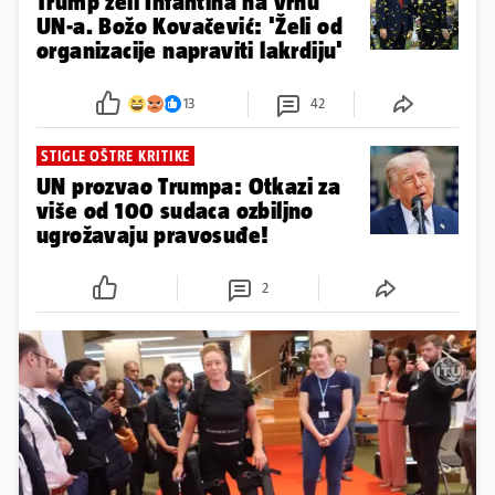
Trump želi Infantina na vrhu
UN-a. Božo Kovačević: 'Želi od
organizacije napraviti lakrdiju'
13
42
STIGLE OŠTRE KRITIKE
UN prozvao Trumpa: Otkazi za
više od 100 sudaca ozbiljno
ugrožavaju pravosuđe!
2