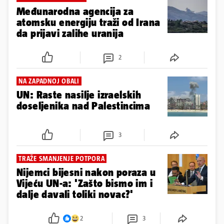
Međunarodna agencija za
atomsku energiju traži od Irana
da prijavi zalihe uranija
2
NA ZAPADNOJ OBALI
UN: Raste nasilje izraelskih
doseljenika nad Palestincima
3
TRAŽE SMANJENJE POTPORA
Nijemci bijesni nakon poraza u
Vijeću UN-a: 'Zašto bismo im i
dalje davali toliki novac?'
2
3