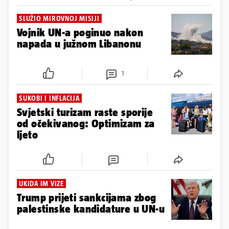
SLUŽIO MIROVNOJ MISIJI
Vojnik UN-a poginuo nakon
napada u južnom Libanonu
1
SUKOBI I INFLACIJA
Svjetski turizam raste sporije
od očekivanog: Optimizam za
ljeto
UKIDA IM VIZE
Trump prijeti sankcijama zbog
palestinske kandidature u UN-u