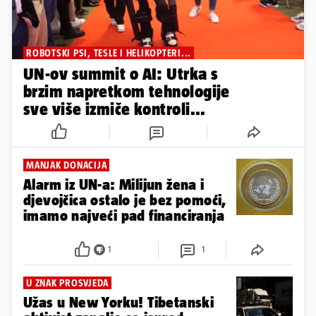
ROBOTSKI PSI, TESLE I HELIKOPTERI...
UN-ov summit o AI: Utrka s
brzim napretkom tehnologije
sve više izmiče kontroli...
MANJAK DONACIJA
Alarm iz UN-a: Milijun žena i
djevojčica ostalo je bez pomoći,
imamo najveći pad financiranja
1
1
U ZNAK PROSVJEDA
Užas u New Yorku! Tibetanski