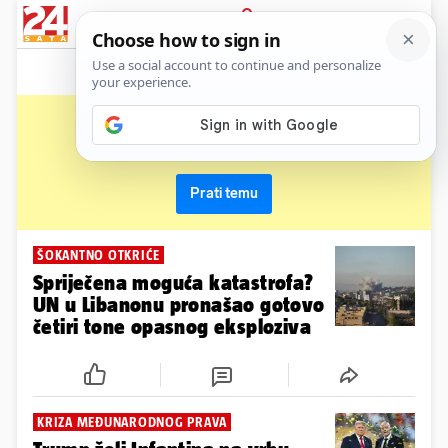
News
Show
Sport
Life&style
Video
Express
PRIJAVA
un
Primaj sve nove vijesti o temi i budi u tijeku
Prati temu
ŠOKANTNO OTKRIĆE
Spriječena moguća katastrofa?
UN u Libanonu pronašao gotovo
četiri tone opasnog eksploziva
KRIZA MEĐUNARODNOG PRAVA