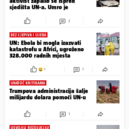
aktivist zapalio se ispred
sjedišta UN-a. Umro je
2
BEZ CJEPIVA I LIJEKA
UN: Ebola bi mogla izazvati
katastrofu u Africi, ugroženo
328.000 radnih mjesta
1
1
UNATOČ KRITIKAMA
Trumpova administracija šalje
milijardu dolara pomoći UN-u
1
USVOJILI REZOLUCIJU