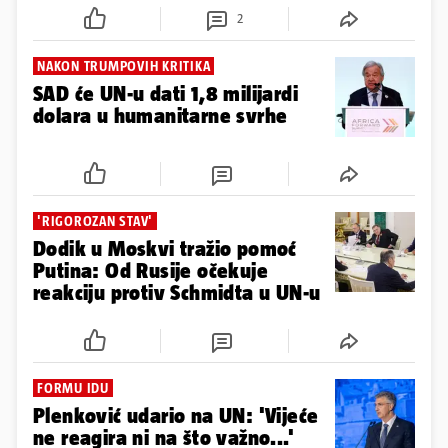
2
NAKON TRUMPOVIH KRITIKA
SAD će UN-u dati 1,8 milijardi
dolara u humanitarne svrhe
'RIGOROZAN STAV'
Dodik u Moskvi tražio pomoć
Putina: Od Rusije očekuje
reakciju protiv Schmidta u UN-u
FORMU IDU
Plenković udario na UN: 'Vijeće
ne reagira ni na što važno...'