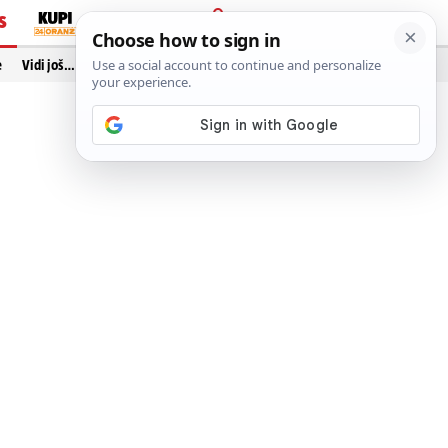
S
PRIJAVA
e
Vidi još…