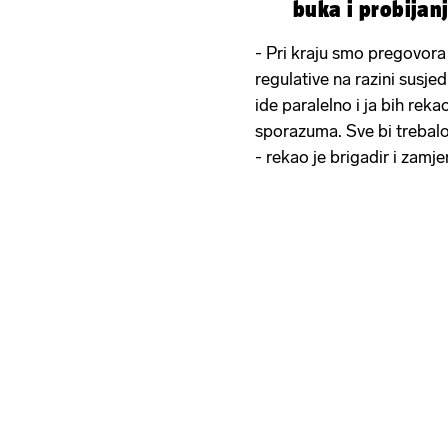
buka i probijan
- Pri kraju smo pregovora
regulative na razini susje
ide paralelno i ja bih rek
sporazuma. Sve bi trebalo
- rekao je brigadir i zam