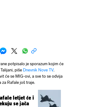
rane potpisalo je sporazum kojim će
Talijani, piše
Dnevnik Nove TV
.
t će se MIG-ovi, a sve to se odvija
 za Rafale još traje.
ale letjet će i
ekuju se jača