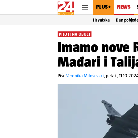
PLUS+
NEWS
Hrvatska
Dan pobjed
PILOTI NA OBUCI
Imamo nove Ra
Mađari i Tali
Piše
Veronika Miloševski
,
petak, 11.10.202