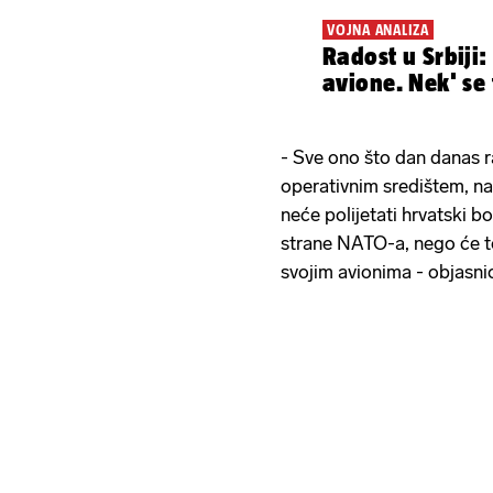
VOJNA ANALIZA
Radost u Srbiji:
avione. Nek' se
- Sve ono što dan danas r
operativnim središtem, nas
neće polijetati hrvatski 
strane NATO-a, nego će to
svojim avionima - objasnio