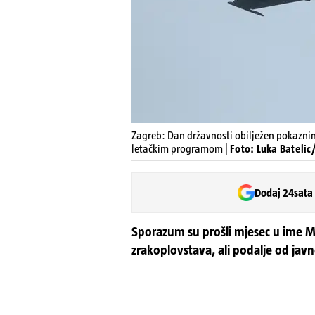
Zagreb: Dan državnosti obilježen pokaznim
letačkim programom |
Foto: Luka Batelic
Dodaj 24sata
Sporazum su prošli mjesec u ime Mi
zrakoplovstava, ali podalje od javn