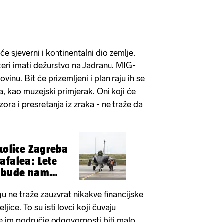
e sjeverni i kontinentalni dio zemlje,
teri imati dežurstvo na Jadranu. MIG-
vinu. Bit će prizemljeni i planiraju ih se
ja, kao muzejski primjerak. Oni koji će
ora i presretanja iz zraka - ne traže da
okolice Zagreba
afalea: Lete
i bude nam
gu ne traže zauzvrat nikakve financijske
ice. To su isti lovci koji čuvaju
će im područje odgovornosti biti malo