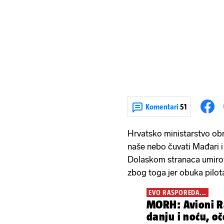
Komentari
51
Hrvatsko ministarstvo ob
naše nebo čuvati Mađari i 
Dolaskom stranaca umirovi
zbog toga jer obuka pilota
EVO RASPOREDA...
MORH: Avioni Raf
danju i noću, oč