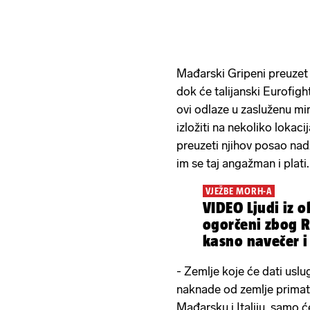
Mađarski Gripeni preuzet ć
dok će talijanski Eurofigh
ovi odlaze u zasluženu miro
izložiti na nekoliko lokaci
preuzeti njihov posao nadz
im se taj angažman i plati.
VJEŽBE MORH-A
VIDEO Ljudi iz 
ogorčeni zbog R
kasno navečer 
djecu
- Zemlje koje će dati uslu
naknade od zemlje primatelj
Mađarsku i Italiju, samo 