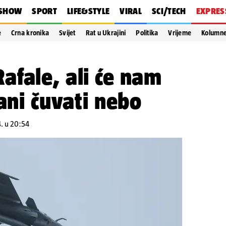
SHOW
SPORT
LIFE&STYLE
VIRAL
SCI/TECH
EXPRES
e
Crna kronika
Svijet
Rat u Ukrajini
Politika
Vrijeme
Kolumn
fale, ali će nam
jani čuvati nebo
4. u 20:54