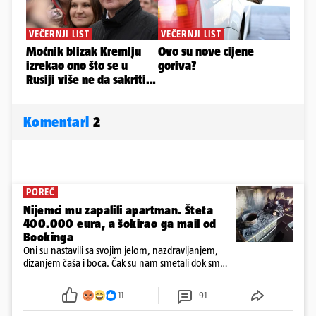
Komentari
2
POREČ
Nijemci mu zapalili apartman. Šteta
400.000 eura, a šokirao ga mail od
Bookinga
Oni su nastavili sa svojim jelom, nazdravljanjem,
dizanjem čaša i boca. Čak su nam smetali dok smo
u panici kupili crijeva kako bismo pokušali ugasiti
požar, rekao je vlasnik
11
91