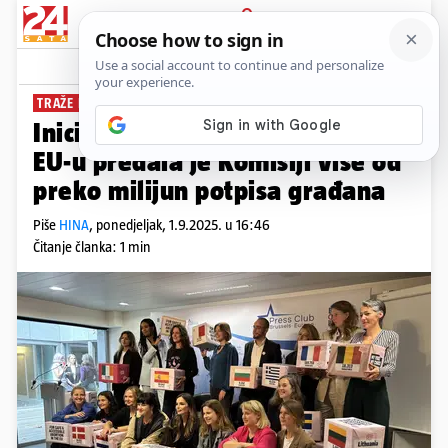
PRIJAVA
News
Komentari
2
TRAŽE FINANCIJSKU PODRŠKU
Inicijativa za siguran pobačaj u
EU-u predala je Komisiji više od
preko milijun potpisa građana
Piše
HINA
,
ponedjeljak, 1.9.2025. u 16:46
Čitanje članka: 1 min