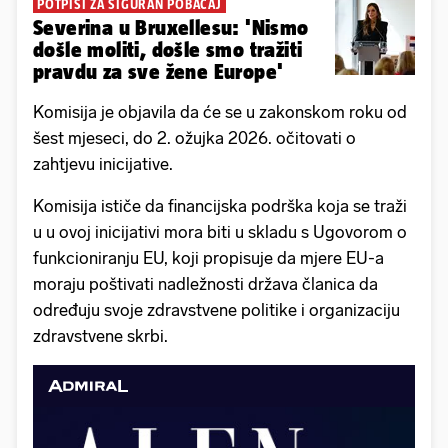
POTPISI ZA SIGURAN POBAČAJ
Severina u Bruxellesu: 'Nismo
došle moliti, došle smo tražiti
pravdu za sve žene Europe'
Komisija je objavila da će se u zakonskom roku od
šest mjeseci, do 2. ožujka 2026. očitovati o
zahtjevu inicijative.
Komisija ističe da financijska podrška koja se traži
u u ovoj inicijativi mora biti u skladu s Ugovorom o
funkcioniranju EU, koji propisuje da mjere EU-a
moraju poštivati nadležnosti država članica da
određuju svoje zdravstvene politike i organizaciju
zdravstvene skrbi.