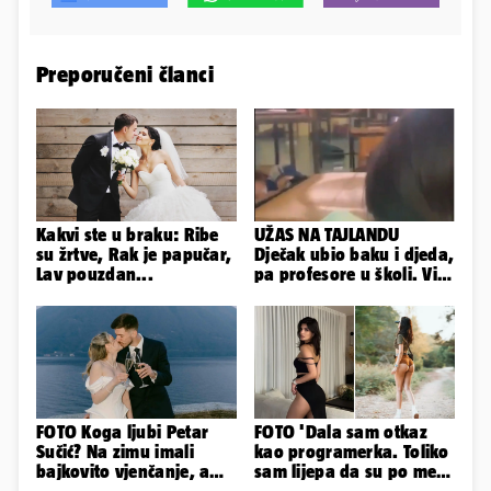
Preporučeni članci
Kakvi ste u braku: Ribe
UŽAS NA TAJLANDU
su žrtve, Rak je papučar,
Dječak ubio baku i djeda,
Lav pouzdan...
pa profesore u školi. Više
od 30 ljudi je ranjeno
FOTO Koga ljubi Petar
FOTO 'Dala sam otkaz
Sučić? Na zimu imali
kao programerka. Toliko
bajkovito vjenčanje, a
sam lijepa da su po meni