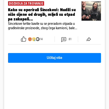
DOZVOLA ZA TROVANJE
Kako su operirali Šincekovi: Nudili su
niže cijene od drugih, mljeli su otpad
pa zakapali...
Šincekove tvrtke bavile su se preradom otpada u
građevinske proizvode, zbog čega kamioni, bale
plastike i samljeveni materijal dugo nisu izazivali
sumnju
14
81
Učitaj više