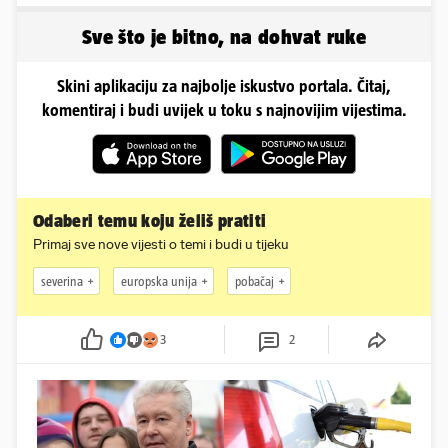
sada je na svijet stigao -
napravili lutku'
sin!
Sve što je bitno, na dohvat ruke
Skini aplikaciju za najbolje iskustvo portala. Čitaj,
komentiraj i budi uvijek u toku s najnovijim vijestima.
Odaberi temu koju želiš pratiti
Primaj sve nove vijesti o temi i budi u tijeku
severina
europska unija
pobačaj
3
2