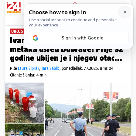
PRIJAVA
News
Komentari
64
UBOJSTVO U ZAGREBU
Ivana K. (33) ubili sa sedam
metaka usred Dubrave! Prije 32
godine ubijen je i njegov otac...
Piše
Laura Šiprak
,
Tara Sablić
,
ponedjeljak, 7.7.2025. u 18:04
Čitanje članka: 4 min