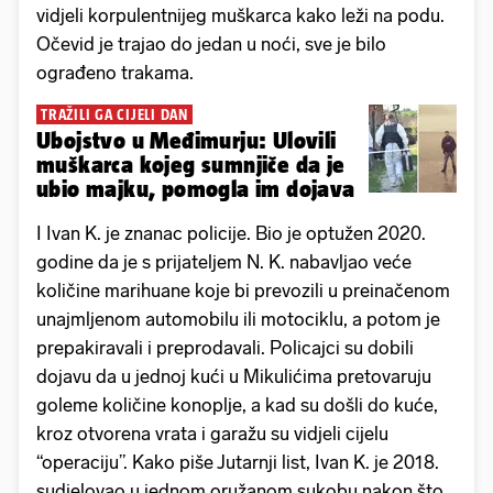
vidjeli korpulentnijeg muškarca kako leži na podu.
Očevid je trajao do jedan u noći, sve je bilo
ograđeno trakama.
TRAŽILI GA CIJELI DAN
Ubojstvo u Međimurju: Ulovili
muškarca kojeg sumnjiče da je
ubio majku, pomogla im dojava
I Ivan K. je znanac policije. Bio je optužen 2020.
godine da je s prijateljem N. K. nabavljao veće
količine marihuane koje bi prevozili u preinačenom
unajmljenom automobilu ili motociklu, a potom je
prepakiravali i preprodavali. Policajci su dobili
dojavu da u jednoj kući u Mikulićima pretovaruju
goleme količine konoplje, a kad su došli do kuće,
kroz otvorena vrata i garažu su vidjeli cijelu
“operaciju”. Kako piše Jutarnji list, Ivan K. je 2018.
sudjelovao u jednom oružanom sukobu nakon što