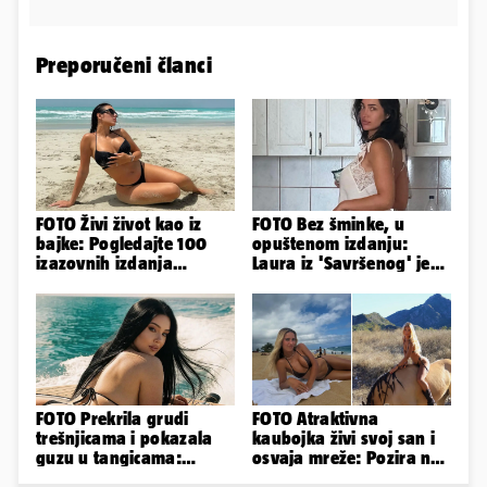
Preporučeni članci
FOTO Živi život kao iz
FOTO Bez šminke, u
bajke: Pogledajte 100
opuštenom izdanju:
izazovnih izdanja
Laura iz 'Savršenog' je
Ronaldove Georgine
objavila fotke sa svog
odmora
FOTO Prekrila grudi
FOTO Atraktivna
trešnjicama i pokazala
kaubojka živi svoj san i
guzu u tangicama:
osvaja mreže: Pozira na
Ovako ljetuje bujna
konjima, nastupa na