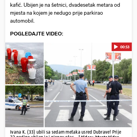
kafić. Ubijen je na šetnici, dvadesetak metara od
mjesta na kojem je nedugo prije parkirao
automobil.
POGLEDAJTE VIDEO:
00:53
Pokretanje videa...
Ivana K. (33) ubili sa sedam metaka usred Dubrave! Prije