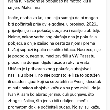
Ivana K. Navodno je pobjegao na motociklu u
smjeru Maksimira.
Inače, osoba za koju policija sumnja da bi mogao
biti počinitelj prije dvije godine, u prosincu 2023.,
prijavljen je i za pokušaj ubojstva i nasilje u obitelji.
Naime, nakon verbalnog okršaja ona je pokušala
pobjeći, a on je izašao na cestu za njom i prema
bivšoj supruzi ispalio nekoliko hitaca. Nasreću, nije
je pogodio, nego su meci završili u VW Passatu,
pločici na donjem dijelu fasade i okviru vrata.
Uhićen je i pritvoren zbog pokušaja ubojstva i
nasilja u obitelji, no nije poznato je li za to optužen
ili osuđen. Ljudi koji su se zatekli na Aveniji desetak
minuta nakon ubojstva kažu da su prvo mislili da je
Ivan K. sam kolabirao jer nisu čuli pucnjeve, što
zbog slušalica, što jer su bili udaljeni i među
prometom dok je počinitelj pucao. No svi su, kažu,