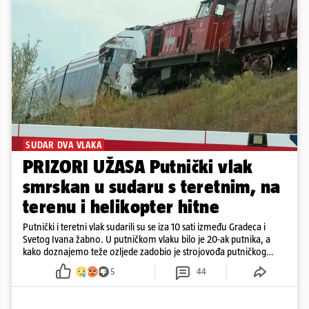
SUDAR DVA VLAKA
PRIZORI UŽASA Putnički vlak
smrskan u sudaru s teretnim, na
terenu i helikopter hitne
Putnički i teretni vlak sudarili su se iza 10 sati između Gradeca i
Svetog Ivana žabno. U putničkom vlaku bilo je 20-ak putnika, a
kako doznajemo teže ozljede zadobio je strojovođa putničkog
vlaka. Zatvoren je promet, a fotoreporteri Prigorskog objavili su
5
44
prve snimke s mjesta sudara