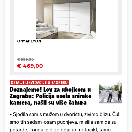
DETALJI LIKVIDACIJE U ZAGREBU
Doznajemo! Lov za ubojicom u
Zagrebu: Policija uzela snimke
kamera, našli su više čahura
- Sjedila sam s mužem u dvorištu, živimo blizu. Čuli
smo tih sedam-osam pucnjeva, mislila sam da su
petarde. I onda je brzo odjurio motocikl, tamo