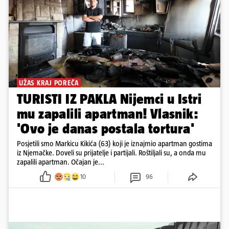
UŽAS KRAJ POREČA
TURISTI IZ PAKLA Nijemci u Istri
mu zapalili apartman! Vlasnik:
'Ovo je danas postala tortura'
Posjetili smo Markicu Kikića (63) koji je iznajmio apartman gostima
iz Njemačke. Doveli su prijatelje i partijali. Roštiljali su, a onda mu
zapalili apartman. Očajan je...
10
96