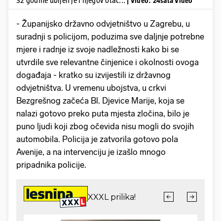
32 godine ubijen je i njegov otac...
| Video: 24sata Video
- Županijsko državno odvjetništvo u Zagrebu, u
suradnji s policijom, poduzima sve daljnje potrebne
mjere i radnje iz svoje nadležnosti kako bi se
utvrdile sve relevantne činjenice i okolnosti ovoga
događaja - kratko su izvijestili iz državnog
odvjetništva. U vremenu ubojstva, u crkvi
Bezgrešnog začeća Bl. Djevice Marije, koja se
nalazi gotovo preko puta mjesta zločina, bilo je
puno ljudi koji zbog očevida nisu mogli do svojih
automobila. Policija je zatvorila gotovo pola
Avenije, a na intervenciju je izašlo mnogo
pripadnika policije.