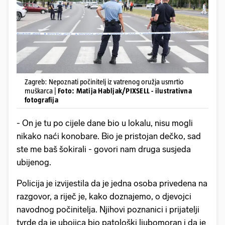
Zagreb: Nepoznati počinitelj iz vatrenog oružja usmrtio
muškarca |
Foto: Matija Habljak/PIXSELL - ilustrativna
fotografija
- On je tu po cijele dane bio u lokalu, nisu mogli
nikako naći konobare. Bio je pristojan dečko, sad
ste me baš šokirali - govori nam druga susjeda
ubijenog.
Policija je izvijestila da je jedna osoba privedena na
razgovor, a riječ je, kako doznajemo, o djevojci
navodnog počinitelja. Njihovi poznanici i prijatelji
tvrde da je ubojica bio patološki ljubomoran i da je