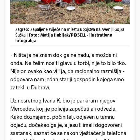
Zagreb: Zapaljene svijeće na mjestu ubojstva na Aveniji Gojka
Šuška |
Foto: Matija Habljak/PIXSELL - ilustrativna
fotografija
- Ništa ja ne znam dok ga ne nađu, a možda ni
onda. Ne želim nositi glavu u torbi, nije to bilo tko.
Nije on ovako kao vi i ja, da racionalno razmišlja -
odgovara nam jedan stariji gospodin kojega smo
zatekli u Dubravi.
Uz nesretnog Ivana K. bio je parkiran i njegov
Mercedes, koji je policija zapečatila i odvezla.
Kako doznajemo, počinitelj, odjeven u tamnu
odjeću, dočekao ga je, a jesu li imali dogovoreni
sastanak, saznat će se nakon vještačenja telefona