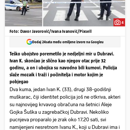
4
Foto: Davor Javorović/Ivana Ivanović/Pixsell
Dodaj 24sata među omiljene izvore na Googleu
Teško ubojstvo poremetilo je nedjeljni mir u Dubravi.
Ivan K. skončao je slično kao njegov otac prije 32
godinu, a on i ubojica su navodno bili kumovi. Policija
slaže mozaik i traži i počinitelja i motor kojim je
pobjegao
Dva kuma, jedan Ivan K. (33), drugi 38-godišnji
muškarac, čiji identitet policija još ne otkriva, akteri
su najnovijeg krvavog obračuna na šetnici Aleje
Gojka Šuška u zagrebačkoj Dubravi. Nekoliko
pucnjeva proparalo je zrak oko 17.20 sati, svi
namijenjeni nesretnom Ivanu K., koji u Dubravi ima i