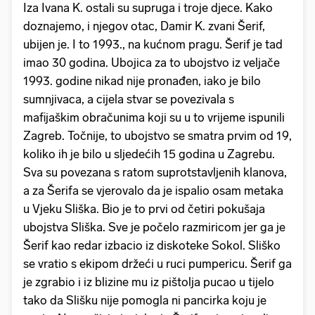
Iza Ivana K. ostali su supruga i troje djece. Kako
doznajemo, i njegov otac, Damir K. zvani Šerif,
ubijen je. I to 1993., na kućnom pragu. Šerif je tad
imao 30 godina. Ubojica za to ubojstvo iz veljače
1993. godine nikad nije pronađen, iako je bilo
sumnjivaca, a cijela stvar se povezivala s
mafijaškim obračunima koji su u to vrijeme ispunili
Zagreb. Točnije, to ubojstvo se smatra prvim od 19,
koliko ih je bilo u sljedećih 15 godina u Zagrebu.
Sva su povezana s ratom suprotstavljenih klanova,
a za Šerifa se vjerovalo da je ispalio osam metaka
u Vjeku Sliška. Bio je to prvi od četiri pokušaja
ubojstva Sliška. Sve je počelo razmiricom jer ga je
Šerif kao redar izbacio iz diskoteke Sokol. Sliško
se vratio s ekipom držeći u ruci pumpericu. Šerif ga
je zgrabio i iz blizine mu iz pištolja pucao u tijelo
tako da Slišku nije pomogla ni pancirka koju je