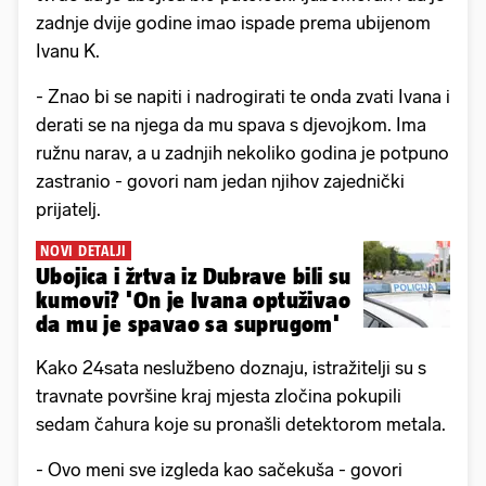
zadnje dvije godine imao ispade prema ubijenom
Ivanu K.
- Znao bi se napiti i nadrogirati te onda zvati Ivana i
derati se na njega da mu spava s djevojkom. Ima
ružnu narav, a u zadnjih nekoliko godina je potpuno
zastranio - govori nam jedan njihov zajednički
prijatelj.
NOVI DETALJI
Ubojica i žrtva iz Dubrave bili su
kumovi? 'On je Ivana optuživao
da mu je spavao sa suprugom'
Kako 24sata neslužbeno doznaju, istražitelji su s
travnate površine kraj mjesta zločina pokupili
sedam čahura koje su pronašli detektorom metala.
- Ovo meni sve izgleda kao sačekuša - govori