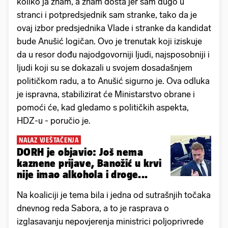
koliko ja znam, a znam dosta jer sam dugo u
stranci i potpredsjednik sam stranke, tako da je
ovaj izbor predsjednika Vlade i stranke da kandidat
bude Anušić logičan. Ovo je trenutak koji iziskuje
da u resor dođu najodgovorniji ljudi, najsposobniji i
ljudi koji su se dokazali u svojem dosadašnjem
političkom radu, a to Anušić sigurno je. Ova odluka
je ispravna, stabilizirat će Ministarstvo obrane i
pomoći će, kad gledamo s političkih aspekta,
HDZ-u - poručio je.
NALAZ VJEŠTAČENJA
DORH je objavio: Još nema
kaznene prijave, Banožić u krvi
nije imao alkohola i droge...
Na koaliciji je tema bila i jedna od sutrašnjih točaka
dnevnog reda Sabora, a to je rasprava o
izglasavanju nepovjerenja ministrici poljoprivrede