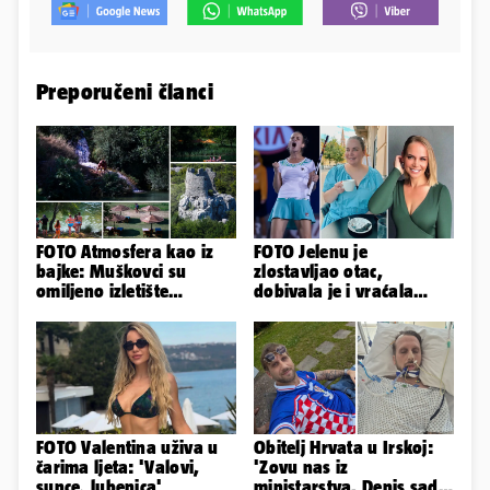
Preporučeni članci
FOTO Atmosfera kao iz
FOTO Jelenu je
bajke: Muškovci su
zlostavljao otac,
omiljeno izletište
dobivala je i vraćala
Zadrana, pogledajte
kilograme: 'Brutalno me
zašto
tukao šakama'
FOTO Valentina uživa u
Obitelj Hrvata u Irskoj:
čarima ljeta: 'Valovi,
'Zovu nas iz
sunce, lubenica'
ministarstva. Denis sada