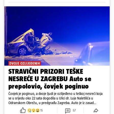
DVOJE OZLIJEĐENIH
STRAVIČNI PRIZORI TEŠKE
NESREĆE U ZAGREBU Auto se
prepolovio, čovjek poginuo
Čovjek je poginuo, a dvoje ljudi je ozlijeđeno u teškoj nesreći koja
se u srijedu oko 22 sata dogodila u Ulici dr. Luje Naletilića u
Odranskom Obrežu, u predgrađu Zagreba. Auto je iz zasad
neutvrđenih razloga sletio s kolnika, a od siline udara vozilo se
15
57
prepolovilo.