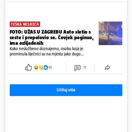
TEŠKA NESREĆA
FOTO: UŽAS U ZAGREBU Auto sletio s
ceste i prepolovio se. Čovjek poginuo,
ima ozlijeđenih
Kako neslužbeno doznajemo, osobu koja je
preminula liječnici su na mjestu jako dugo
reanimirali
19
17
Učitaj više