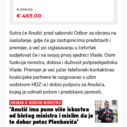
Sutra će Anušić pred saborski Odbor za obranu na
saslušanje, gdje će ga zastupnicima predstaviti i
premijer, a već po izglasavanju u četvrtak
sudjelovat će i na svojoj prvoj sjednici Vlade. Osim
funkcije ministra, dobiva i dužnost potpredsjednika
Vlade. Premijer je već jučer telefonski kontaktirao
koalicijske partnere te razgovarao s užim
vodstvom HDZ-a i dobio potporu za Anušića,
kojeg je odmah potom i predstavio javnosti.
HREBAK O NOVOM MINISTRU
'Anušić ima puno više iskustva
od bivšeg ministra i mislim da je
to dobar potez Plenkovića'