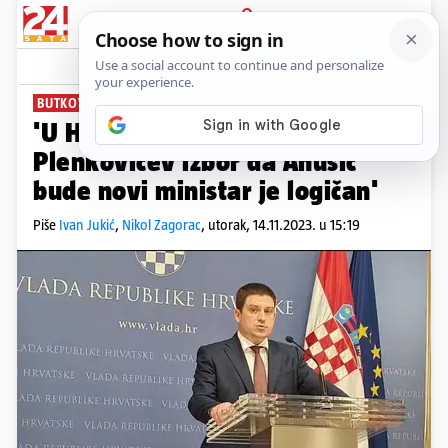
PRIJAVA
News
Komentari
4
BUTKOVIĆ NAKON KOALICIJE:
'U HDZ-u nema sukoba,
Plenkovićev izbor da Anušić
bude novi ministar je logičan'
Piše
Ivan Jukić
,
Nikol Zagorac
,
utorak, 14.11.2023. u 15:19