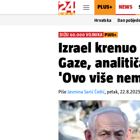
PLUS+
NEWS
Hrvatska
Dan pobjed
DIŽU 60.000 VOJNIKA
PLUS+
Izrael krenuo 
Gaze, analiti
'Ovo više nem
Piše
Jasmina Sarić Čedić
,
petak, 22.8.2025