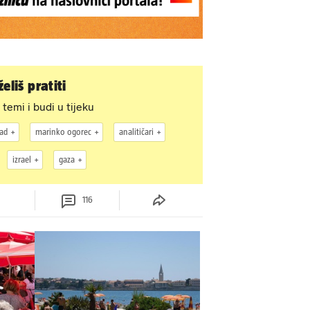
eliš pratiti
 temi i budi u tijeku
ad
marinko ogorec
analitičari
izrael
gaza
116