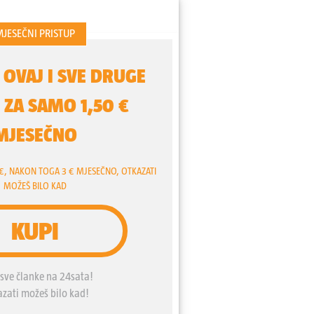
ritorija. Očekuje se da će Izraelci
aca u gradu Gazi narediti da se
ugu.