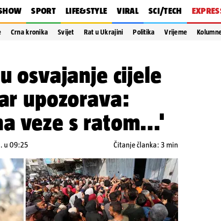
SHOW
SPORT
LIFE&STYLE
VIRAL
SCI/TECH
EXPRES
e
Crna kronika
Svijet
Rat u Ukrajini
Politika
Vrijeme
Kolumn
u osvajanje cijele
čar upozorava:
a veze s ratom...'
. u 09:25
Čitanje članka: 3 min