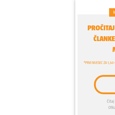
zauzimanja palestinskog te
stotinama tisuća Palestin
evakuiraju i krenu prema j