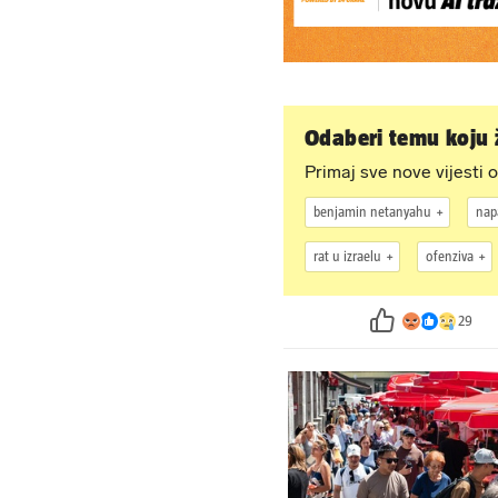
Odaberi temu koju ž
Primaj sve nove vijesti o
benjamin netanyahu
nap
rat u izraelu
ofenziva
29