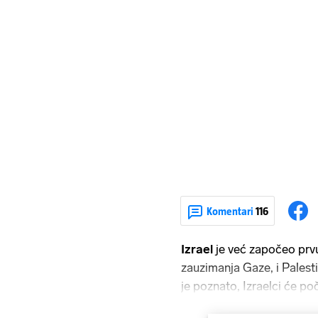
Komentari
116
Izrael
je već započeo prv
zauzimanja Gaze, i Palesti
je poznato, Izraelci će po
rezervista
kako bi se osl