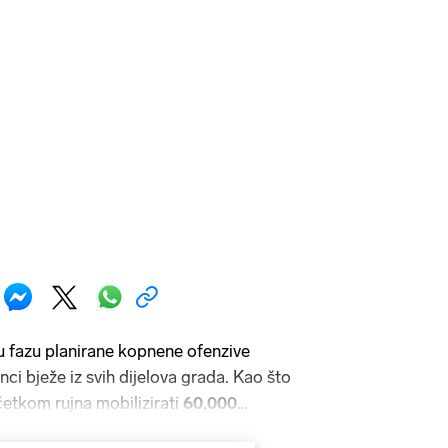
u fazu planirane kopnene ofenzive
nci bježe iz svih dijelova grada. Kao što
četkom rujna mobilizirati
60.000
obodilo aktivno osoblje za operaciju