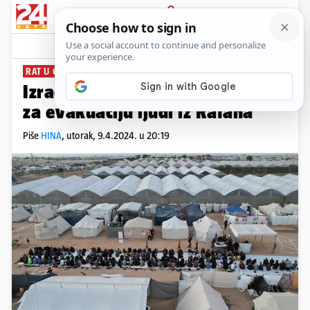
PRIJAVA
News
Komentari
3
RAT U GAZI
Izrael nabavlja 40.000 šatora
za evakuaciju ljudi iz Rafaha
Piše
HINA
,
utorak, 9.4.2024. u 20:19