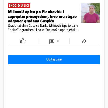
EKOCID U LICI
Milinović opleo po Plenkoviću i
zaprijetio prosvjedom, brzo mu stigao
odgovor građana Gospića
Gradonačelnik Gospića Darko Milinović ispalio da je
"nalaz" ograničen" i da se "ne može upotrijebiti za
sudske sporove". Građani Gospića ga podsjetili da
ga je naručio Uskok i da je dio spisa
13
Učitaj više