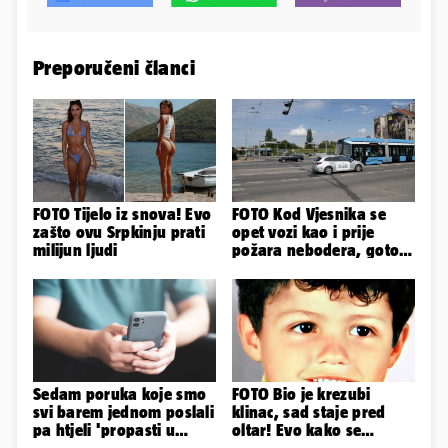
Preporučeni članci
FOTO Tijelo iz snova! Evo
FOTO Kod Vjesnika se
zašto ovu Srpkinju prati
opet vozi kao i prije
milijun ljudi
požara nebodera, gotovi
radovi i na Deželićevoj
Sedam poruka koje smo
FOTO Bio je krezubi
svi barem jednom poslali
klinac, sad staje pred
pa htjeli 'propasti u
oltar! Evo kako se
zemlju' od srama
mijenjao jedan od