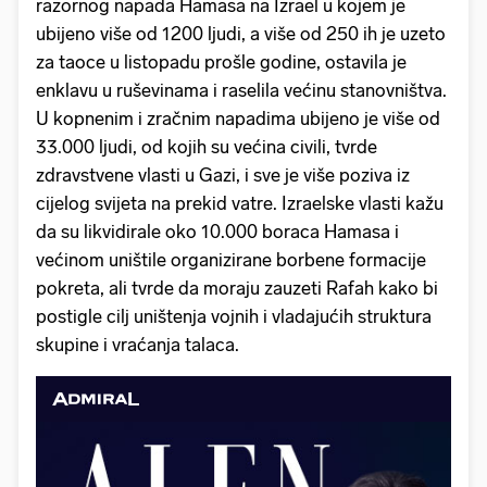
razornog napada Hamasa na Izrael u kojem je
ubijeno više od 1200 ljudi, a više od 250 ih je uzeto
za taoce u listopadu prošle godine, ostavila je
enklavu u ruševinama i raselila većinu stanovništva.
U kopnenim i zračnim napadima ubijeno je više od
33.000 ljudi, od kojih su većina civili, tvrde
zdravstvene vlasti u Gazi, i sve je više poziva iz
cijelog svijeta na prekid vatre. Izraelske vlasti kažu
da su likvidirale oko 10.000 boraca Hamasa i
većinom uništile organizirane borbene formacije
pokreta, ali tvrde da moraju zauzeti Rafah kako bi
postigle cilj uništenja vojnih i vladajućih struktura
skupine i vraćanja talaca.