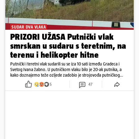
SUDAR DVA VLAKA
PRIZORI UŽASA Putnički vlak
smrskan u sudaru s teretnim, na
terenu i helikopter hitne
Putnički i teretni vlak sudarili su se iza 10 sati između Gradeca i
Svetog Ivana žabno. U putničkom vlaku bilo je 20-ak putnika, a
kako doznajemo teže ozljede zadobio je strojovođa putničkog
vlaka. Zatvoren je promet, a fotoreporteri Prigorskog objavili su
5
47
prve snimke s mjesta sudara