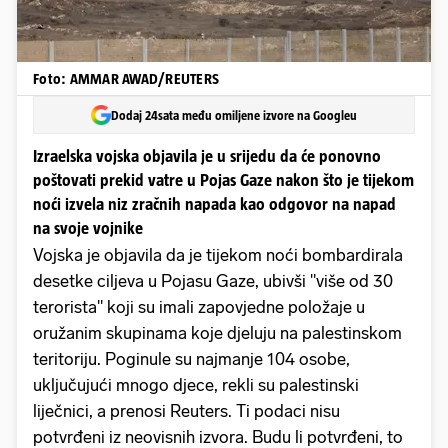
Foto: AMMAR AWAD/REUTERS
Dodaj 24sata među omiljene izvore na Googleu
Izraelska vojska objavila je u srijedu da će ponovno
poštovati prekid vatre u Pojas Gaze nakon što je tijekom
noći izvela niz zračnih napada kao odgovor na napad
na svoje vojnike
Vojska je objavila da je tijekom noći bombardirala
desetke ciljeva u Pojasu Gaze, ubivši "više od 30
terorista" koji su imali zapovjedne položaje u
oružanim skupinama koje djeluju na palestinskom
teritoriju. Poginule su najmanje 104 osobe,
uključujući mnogo djece, rekli su palestinski
liječnici, a prenosi Reuters. Ti podaci nisu
potvrđeni iz neovisnih izvora. Budu li potvrđeni, to