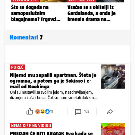
Komentari
7
POREČ
Nijemci mu zapalili apartman. Šteta je
ogromna, a potom ga je šokirao i e-
mail od Bookinga
Oni su nastavili sa svojim jelom, nazdravljanjem,
dizanjem čaša i boca. Čak su nam smetali dok smo
u panici kupili crijeva kako bismo pokušali ugasiti
požar, rekao je vlasnik
11
103
NEMA KIŠE NA VIDIKU
PREDAH ĆE BITI KRATAK Evo kada se