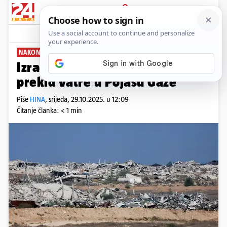
PRIJAVA
News
Komentari
7
NAKON BOMBARDIRANJA
Izrael: Ponovno ćemo poštovati
prekid vatre u Pojasu Gaze
Piše
HINA
,
srijeda, 29.10.2025. u 12:09
Čitanje članka: < 1 min