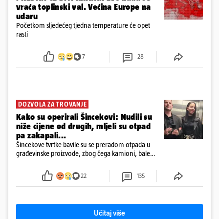
vraća toplinski val. Većina Europe na
udaru
Početkom sljedećeg tjedna temperature će opet
rasti
7
28
DOZVOLA ZA TROVANJE
Kako su operirali Šincekovi: Nudili su
niže cijene od drugih, mljeli su otpad
pa zakapali...
Šincekove tvrtke bavile su se preradom otpada u
građevinske proizvode, zbog čega kamioni, bale
plastike i samljeveni materijal dugo nisu izazivali
sumnju
22
135
Učitaj više