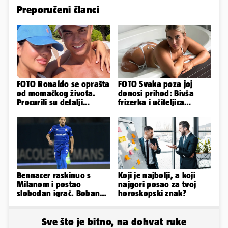
Preporučeni članci
FOTO Ronaldo se oprašta
FOTO Svaka poza joj
od momačkog života.
donosi prihod: Bivša
Procurili su detalji
frizerka i učiteljica
glamuroznog vjenčanja
oblinama je zapalila
Instagram
Bennacer raskinuo s
Koji je najbolji, a koji
Milanom i postao
najgori posao za tvoj
slobodan igrač. Boban
horoskopski znak?
ga želio zadržati u
Dinamu
Sve što je bitno, na dohvat ruke