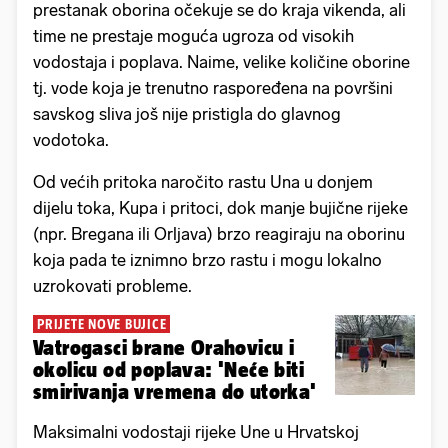
prestanak oborina očekuje se do kraja vikenda, ali
time ne prestaje moguća ugroza od visokih
vodostaja i poplava. Naime, velike količine oborine
tj. vode koja je trenutno raspoređena na površini
savskog sliva još nije pristigla do glavnog
vodotoka.
Od većih pritoka naročito rastu Una u donjem
dijelu toka, Kupa i pritoci, dok manje bujične rijeke
(npr. Bregana ili Orljava) brzo reagiraju na oborinu
koja pada te iznimno brzo rastu i mogu lokalno
uzrokovati probleme.
PRIJETE NOVE BUJICE
Vatrogasci brane Orahovicu i
okolicu od poplava: 'Neće biti
smirivanja vremena do utorka'
Maksimalni vodostaji rijeke Une u Hrvatskoj