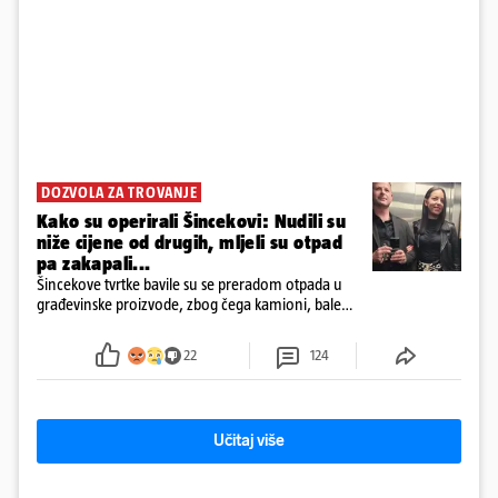
DOZVOLA ZA TROVANJE
Kako su operirali Šincekovi: Nudili su
niže cijene od drugih, mljeli su otpad
pa zakapali...
Šincekove tvrtke bavile su se preradom otpada u
građevinske proizvode, zbog čega kamioni, bale
plastike i samljeveni materijal dugo nisu izazivali
sumnju
22
124
Učitaj više