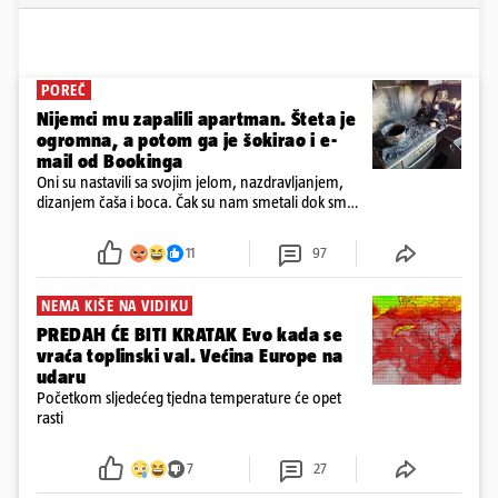
POREČ
Nijemci mu zapalili apartman. Šteta je
ogromna, a potom ga je šokirao i e-
mail od Bookinga
Oni su nastavili sa svojim jelom, nazdravljanjem,
dizanjem čaša i boca. Čak su nam smetali dok smo
u panici kupili crijeva kako bismo pokušali ugasiti
požar, rekao je vlasnik
11
97
NEMA KIŠE NA VIDIKU
PREDAH ĆE BITI KRATAK Evo kada se
vraća toplinski val. Većina Europe na
udaru
Početkom sljedećeg tjedna temperature će opet
rasti
7
27