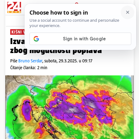
PRIJAVA
News
Komentari
1
KIŠNI VIKEND
Izvanredno upozorenje DHMZ-a
zbog mogućnosti poplava
Piše
Bruno Serdar
,
subota, 29.3.2025. u 09:17
Čitanje članka: 2 min