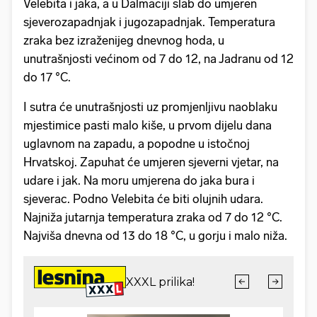
Velebita i jaka, a u Dalmaciji slab do umjeren
sjeverozapadnjak i jugozapadnjak. Temperatura
zraka bez izraženijeg dnevnog hoda, u
unutrašnjosti većinom od 7 do 12, na Jadranu od 12
do 17 °C.
I sutra će unutrašnjosti uz promjenljivu naoblaku
mjestimice pasti malo kiše, u prvom dijelu dana
uglavnom na zapadu, a popodne u istočnoj
Hrvatskoj. Zapuhat će umjeren sjeverni vjetar, na
udare i jak. Na moru umjerena do jaka bura i
sjeverac. Podno Velebita će biti olujnih udara.
Najniža jutarnja temperatura zraka od 7 do 12 °C.
Najviša dnevna od 13 do 18 °C, u gorju i malo niža.