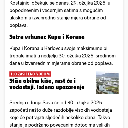
Kostajnici očekuju se danas, 29. ožujka 2025. u
popodnevnim i večernjim satima s mogućim
ulaskom u izvanredno stanje mjera obrane od
poplava.
Sutra vrhunac Kupe i Korane
Kupa i Korana u Karlovcu svoje maksimume bi
trebale imati u nedjelju 30. ožujka 2025. sredinom
dana u izvanrednim mjerama obrane od poplava.
TLO ZASIĆENO VODOM
Stiže obilna kiše, rast će i
vodostaji. Izdano upozorenje
Srednja i donja Sava će od 30. ožujka 2025.
započeti nešto duže razdoblje visokih vodostaja
koje će potrajati sljedećih nekoliko dana. Takvo
stanje je podržano povećanim dotocima velikih