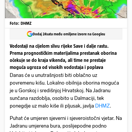
Foto: DHMZ
Dodaj 24sata među omiljene izvore na Googleu
Vodostaji na cijelom slivu rijeke Save i dalje rastu.
Prema prognostičkim materijalima prestanak oborina
očekuje se do kraja vikenda, ali time ne prestaje
moguća ugroza od visokih vodostaja i poplava
Danas će u unutrašnjosti biti oblačno uz
povremenu kišu. Lokalno obilnija oborina moguća
je u Gorskoj i središnjoj Hrvatskoj. Na Jadranu
sunčana razdoblja, osobito u Dalmaciji, tek
ponegdje uz malo kiše ili pljusak, javlja
DHMZ
.
Puhat će umjeren sjeverni i sjeveroistočni vjetar. Na
Jadranu umjerena bura, poslijepodne podno