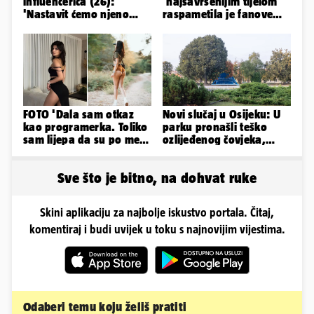
influencerica (26):
'najsavršenijim tijelom'
'Nastavit ćemo njeno
raspametila je fanove
nasljeđe'
zaigranim fotkama iz
plićaka
FOTO 'Dala sam otkaz
Novi slučaj u Osijeku: U
kao programerka. Toliko
parku pronašli teško
sam lijepa da su po meni
ozlijeđenog čovjeka,
napravili lutku'
prevezen je u bolnicu
Sve što je bitno, na dohvat ruke
Skini aplikaciju za najbolje iskustvo portala. Čitaj,
komentiraj i budi uvijek u toku s najnovijim vijestima.
Odaberi temu koju želiš pratiti