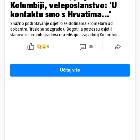
Kolumbiji, veleposlanstvo: 'U
kontaktu smo s Hrvatima...'
Snažno podrhtavanje osjetilo se stotinama kilometara od
epicentra. Tresle su se zgrade u Bogoti, a potres su osjetili
stanovnici brojnih gradova u središnjoj i zapadnoj Kolumbiji.
Prema Reutersu, podrhtavanje je zabilježeno i u Venezueli.
9
36
Učitaj više