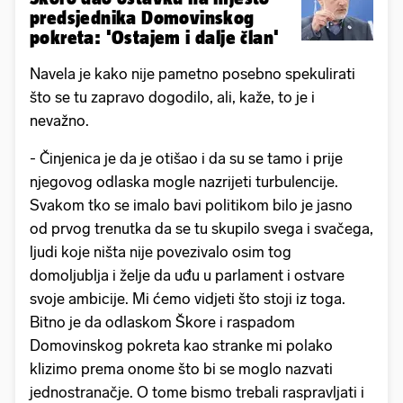
predsjednika Domovinskog
pokreta: 'Ostajem i dalje član'
Navela je kako nije pametno posebno spekulirati
što se tu zapravo dogodilo, ali, kaže, to je i
nevažno.
- Činjenica je da je otišao i da su se tamo i prije
njegovog odlaska mogle nazrijeti turbulencije.
Svakom tko se imalo bavi politikom bilo je jasno
od prvog trenutka da se tu skupilo svega i svačega,
ljudi koje ništa nije povezivalo osim tog
domoljublja i želje da uđu u parlament i ostvare
svoje ambicije. Mi ćemo vidjeti što stoji iz toga.
Bitno je da odlaskom Škore i raspadom
Domovinskog pokreta kao stranke mi polako
klizimo prema onome što bi se moglo nazvati
jednostranačje. O tome bismo trebali raspravljati i