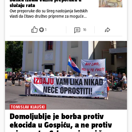
slučaju rata
Ove preporuke dio su šireg nastojanja švedskih
vlasti da čitavo društvo pripreme za moguće
posljedice vojnih ili kibernetičkih napada
1
16
TOMISLAV KLAUŠKI
Domoljublje je borba protiv
ekocida u Gospiću, a ne protiv