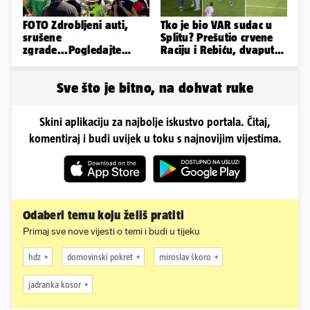
FOTO Zdrobljeni auti,
Tko je bio VAR sudac u
srušene
Splitu? Prešutio crvene
zgrade...Pogledajte
Raciju i Rebiću, dvaput
prizore nakon potresa u
mu je nestajalo struje
Kolumbiji
Sve što je bitno, na dohvat ruke
Skini aplikaciju za najbolje iskustvo portala. Čitaj,
komentiraj i budi uvijek u toku s najnovijim vijestima.
Odaberi temu koju želiš pratiti
Primaj sve nove vijesti o temi i budi u tijeku
hdz
domovinski pokret
miroslav škoro
jadranka kosor