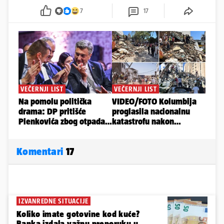
7
17
Komentari
17
IZVANREDNE SITUACIJE
Koliko imate gotovine kod kuće?
Banka izdala važnu preporuku u