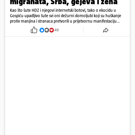
migranata, Srba, gejeva i žena
Kao što šute HDZ i njegovi internetski botovi, tako o ekocidu u
Gospiću upadljivo šute svi oni dežurni domoljubi koji su huškanje
protiv manjina i stranaca pretvorili u prijetvornu manifestaciju
ljubavi prema domovini.
49