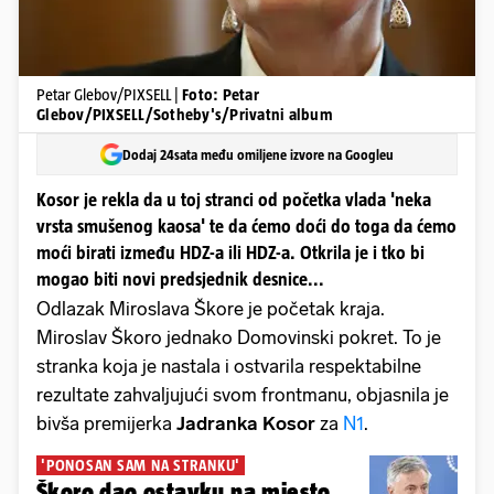
Petar Glebov/PIXSELL |
Foto: Petar
Glebov/PIXSELL/Sotheby's/Privatni album
Dodaj 24sata među omiljene izvore na Googleu
Kosor je rekla da u toj stranci od početka vlada 'neka
vrsta smušenog kaosa' te da ćemo doći do toga da ćemo
moći birati između HDZ-a ili HDZ-a. Otkrila je i tko bi
mogao biti novi predsjednik desnice...
Odlazak Miroslava Škore je početak kraja.
Miroslav Škoro jednako Domovinski pokret. To je
stranka koja je nastala i ostvarila respektabilne
rezultate zahvaljujući svom frontmanu, objasnila je
bivša premijerka
Jadranka Kosor
za
N1
.
'PONOSAN SAM NA STRANKU'
Škoro dao ostavku na mjesto