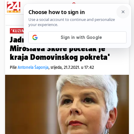
PRIJAVA
News
Komentari
17
'KLIZIMO U JEDNOSTRANAČJE'
Jadranka Kosor: 'Odlazak
Miroslava Škore početak je
kraja Domovinskog pokreta'
Piše
Antonela Šaponja
,
srijeda, 21.7.2021. u 17:42