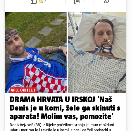
3
11
APEL OBITELJI
DRAMA HRVATA U IRSKOJ 'Naš
Denis je u komi, žele ga skinuti s
aparata! Molim vas, pomozite'
Denis Vejzović (38) iz Rijeke početkom srpnja je imao moždani
udar. Operiran je i završio je u komi. Obitelj ga želi prebaciti u