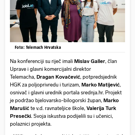
Foto: Telemach Hrvatska
Na konferenciji su riječ imali
Mislav Galler
, član
Uprave i glavni komercijalni direktor
Telemacha,
Dragan Kovačević
, potpredsjednik
HGK za poljoprivredu i turizam,
Marko Matijević
,
osnivač i glavni urednik portala srednja.hr. Projekt
je podržao bjelovarsko-bilogorski župan,
Marko
Marušić
te v.d. ravnateljice škole,
Valerija Turk
Presečki
. Svoja iskustva podijelili su i učenici,
polaznici projekta.