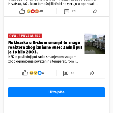
Hrvatsku, kažu kako tamošnji liječnici ne vjeruju u oporavak:
'Imamo 72 sata'
48
101
OVO JE PRVA MJERA
Nuklearka u Krškom smanjit će snagu
reaktora zbog iznimne suše: Zadnji put
je to bilo 2003.
NEK je posljednji put radio smanjenom snagom
zbog ograničenja povezanih s temperaturom i
protokom rijeke Save 2003. godine, kada je
smanjenje snage bilo potrebno više od 90 dana.
8
63
Učitaj više