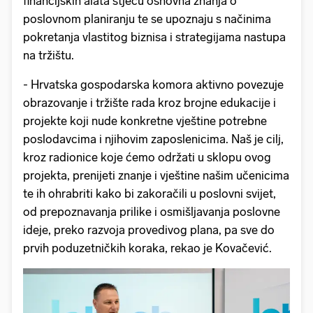
financijskih alata stječu osnovna znanja o
poslovnom planiranju te se upoznaju s načinima
pokretanja vlastitog biznisa i strategijama nastupa
na tržištu.
- Hrvatska gospodarska komora aktivno povezuje
obrazovanje i tržište rada kroz brojne edukacije i
projekte koji nude konkretne vještine potrebne
poslodavcima i njihovim zaposlenicima. Naš je cilj,
kroz radionice koje ćemo održati u sklopu ovog
projekta, prenijeti znanje i vještine našim učenicima
te ih ohrabriti kako bi zakoračili u poslovni svijet,
od prepoznavanja prilike i osmišljavanja poslovne
ideje, preko razvoja provedivog plana, pa sve do
prvih poduzetničkih koraka, rekao je Kovačević.