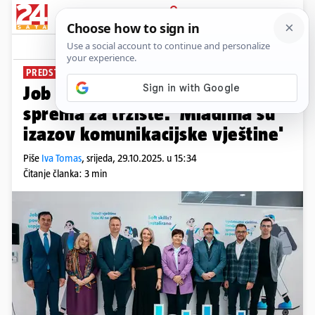
PRIJAVA
News
Komentari
0
PREDSTAVLJEN U BJELOVARU
Job Lab, projekt koji učenike
sprema za tržište. 'Mladima su
izazov komunikacijske vještine'
Piše
Iva Tomas
,
srijeda, 29.10.2025. u 15:34
Čitanje članka: 3 min