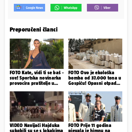
Preporučeni članci
FOTO Kate, vidi ti se baš -
FOTO Ovo je ekološka
sve! Sportska novinarka
bomba od 37.000 tona u
provocira pratitelje u
Gospiću! Opasni otpad
oskudnim haljinama
prijetnja je i ljudima
VIDEO Navijači Hajduka
FOTO Prije 11 godina
sukobili su se s lokalcima
pjevala je himnu na