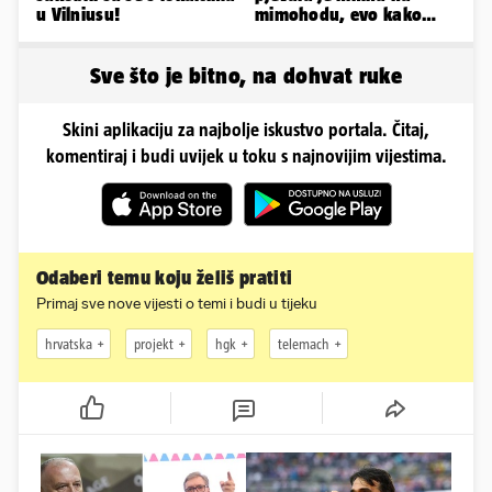
u Vilniusu!
mimohodu, evo kako
danas izgleda Mia
Negovetić
Sve što je bitno, na dohvat ruke
Skini aplikaciju za najbolje iskustvo portala. Čitaj,
komentiraj i budi uvijek u toku s najnovijim vijestima.
Odaberi temu koju želiš pratiti
Primaj sve nove vijesti o temi i budi u tijeku
hrvatska
projekt
hgk
telemach