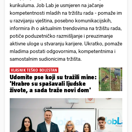
kurikuluma. Job Lab je usmjeren na jačanje
kompetentnosti mladih na tržištu rada - pomaže im
u razvijanju vještina, posebno komunikacijskih,
informira ih o aktualnim trendovima na tržištu rada,
potiče poduzetničko razmišljanje i preuzimanje
aktivne uloge u stvaranju karijere. Ukratko, pomaže
mladima postati odgovornima, kompetentnima i
samostalnim sudionicima tržišta.
VLASNIK TEŠKO BOLESTAN
Udomite pse koji su tražili mine:
'Hrabro su spašavali ljudske
živote, a sada traže novi dom'