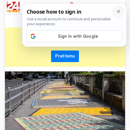
News
Show
Sport
Life&style
Video
Express
PRIJAVA
projekt
Primaj sve nove vijesti o temi i budi u tijeku
Prati temu