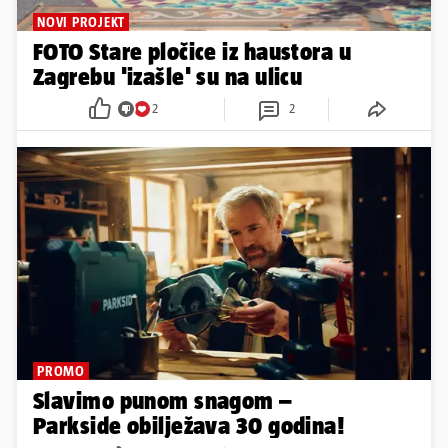
NOVI PROJEKT
FOTO Stare pločice iz haustora u
Zagrebu 'izašle' su na ulicu
2
2
PROMO
Slavimo punom snagom –
Parkside obilježava 30 godina!