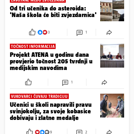
ZAVOJANE MEĐU ZVIJEZDAMA
Od tri učenika do asteroida:
'Naša škola će biti zvjezdarnica'
3
1
TOČNOST INFORMACIJA
Projekt ATENA u godinu dana
provjerio točnost 205 tvrdnji u
medijskim navodima
1
VUKOVARCI ČUVAJU TRADICIJU
Učenici u školi napravili pravu
svinjokolju, za svoje kobasice
dobivaju i zlatne medalje
9
2