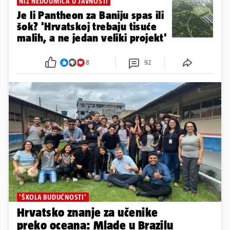
NIZ NEDOUMICA U JAVNOSTI
Je li Pantheon za Baniju spas ili
šok? 'Hrvatskoj trebaju tisuće
malih, a ne jedan veliki projekt'
8
92
'ŠKOLA BUDUĆNOSTI'
Hrvatsko znanje za učenike
preko oceana: Mlade u Brazilu