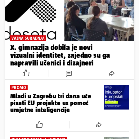
VAŽNA SURADNJA
X. gimnazija dobila je novi
vizualni identitet, zajedno su ga
napravili učenici i dizajneri
PROMO
Mladi u Zagrebu tri dana uče
pisati EU projekte uz pomoć
umjetne inteligencije