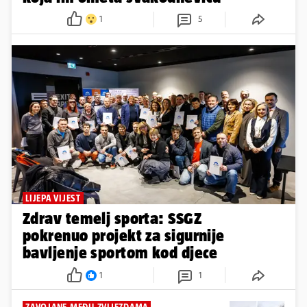
1
5
LIJEPA VIJEST
Zdrav temelj sporta: SSGZ
pokrenuo projekt za sigurnije
bavljenje sportom kod djece
1
1