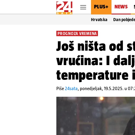
PLUS+
NEWS
Hrvatska
Dan pobjed
PROGNOZA VREMENA
Još ništa od 
vrućina: I dal
temperature i
Piše
24sata
,
ponedjeljak, 19.5.2025. u 07