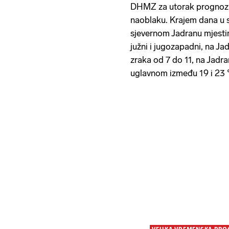
DHMZ za utorak prognozir
naoblaku. Krajem dana u s
sjevernom Jadranu mjestim
južni i jugozapadni, na J
zraka od 7 do 11, na Jadr
uglavnom između 19 i 23 