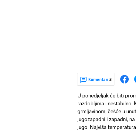
Komentari
3
U ponedjeljak će biti pro
razdobljima i nestabilno. 
grmljavinom, češće u unut
jugozapadni i zapadni, na 
jugo. Najviša temperatura