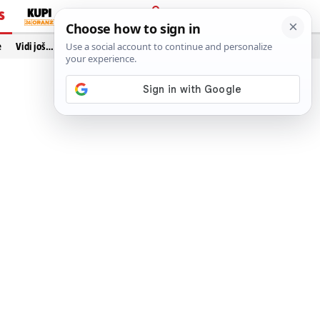
S
PRIJAVA
e
Vidi još…