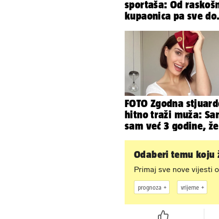
sportaša: Od raskoš
kupaonica pa sve do
privatnog kina. Evo 
žive
FOTO Zgodna stjuard
hitno traži muža: S
sam već 3 godine, ž
da bude stariji...
Odaberi temu koju ž
Primaj sve nove vijesti o
prognoza
vrijeme