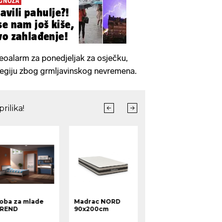
OGNOZA
javili pahulje?!
se nam još kiše,
vo zahlađenje!
eoalarm za ponedjeljak za osječku,
regiju zbog grmljavinskog nevremena.