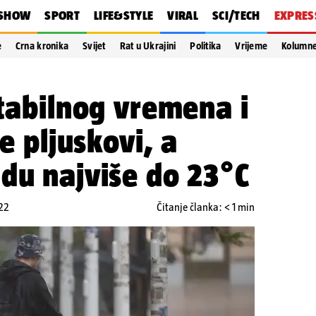
SHOW
SPORT
LIFE&STYLE
VIRAL
SCI/TECH
EXPRES
e
Crna kronika
Svijet
Rat u Ukrajini
Politika
Vrijeme
Kolumn
stabilnog vremena i
je pljuskovi, a
du najviše do 23°C
:22
Čitanje članka: < 1 min