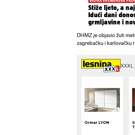
VELIKA VREMENSKA PR
Stiže ljeto, a na
Idući dani dono
grmljavine i no
DHMZ je objavio žuti met
zagrebačku i karlovačku 