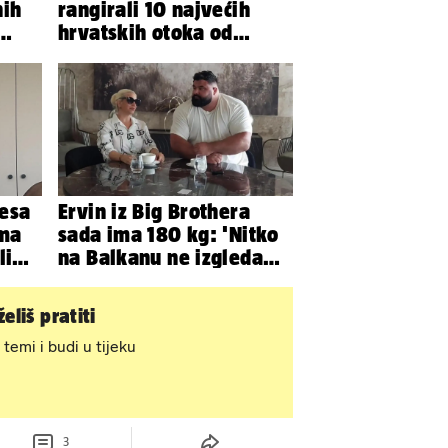
nih
rangirali 10 najvećih
hrvatskih otoka od
gdje
najboljeg do najgoreg
esa
Ervin iz Big Brothera
ama
sada ima 180 kg: 'Nitko
elim
na Balkanu ne izgleda
kao ja, stranci me hvale'
eliš pratiti
 temi i budi u tijeku
3