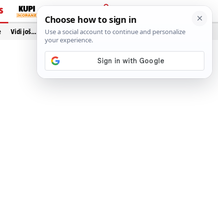
S
PRIJAVA
e
Vidi još…