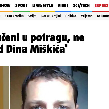
SHOW
SPORT
LIFE&STYLE
VIRAL
SCI/TECH
EXPRES
e
Crna kronika
Svijet
Rat u Ukrajini
Politika
Vrijeme
Kolumn
učeni u potragu, ne
d Dina Miškića'