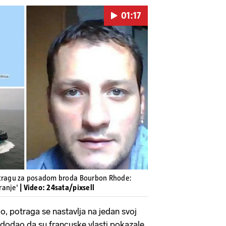
01:17
Pokretanje videa...
otragu za posadom broda Bourbon Rhode:
ranje'
| Video: 24sata/pixsell
lo, potraga se nastavlja na jedan svoj
i dodao da su francuske vlasti pokazale