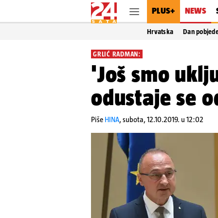
PLUS+
NEWS
Hrvatska
Dan pobjed
GRLIĆ RADMAN:
'Još smo uklj
odustaje se o
Piše
HINA
,
subota, 12.10.2019. u 12:02