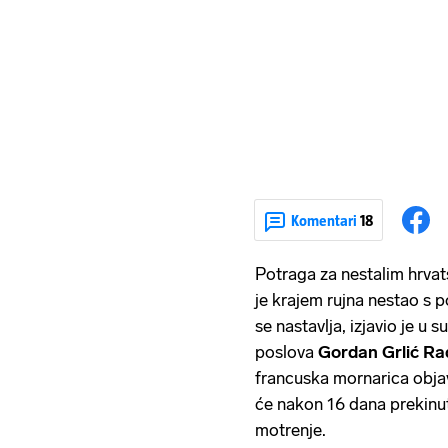
Komentari
18
Potraga za nestalim hrv
je krajem rujna nestao s p
se nastavlja, izjavio je u 
poslova
Gordan Grlić R
francuska mornarica objav
će nakon 16 dana prekinut
motrenje.