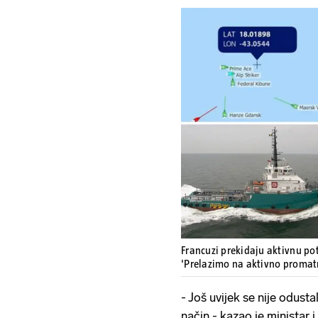
Francuzi prekidaju aktivnu p
'Prelazimo na aktivno promat
- Još uvijek se nije odusta
način - kazao je ministar 