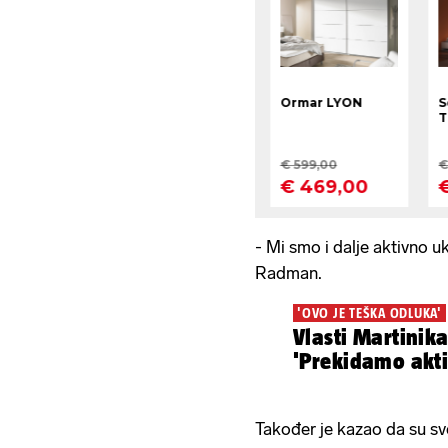
- Mi smo i dalje aktivno u
Radman.
'OVO JE TEŠKA ODLUKA'
Vlasti Martinika
'Prekidamo akt
Također je kazao da su sv