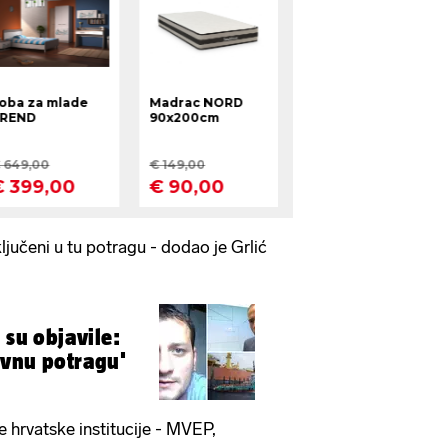
ključeni u tu potragu - dodao je Grlić
 su objavile:
ivnu potragu'
e hrvatske institucije - MVEP,