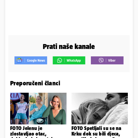
Prati naše kanale
Preporučeni članci
FOTO Jelenu je
FOTO Spetljali su se na
zlostavljao otac,
Krku dok su bili djeca,