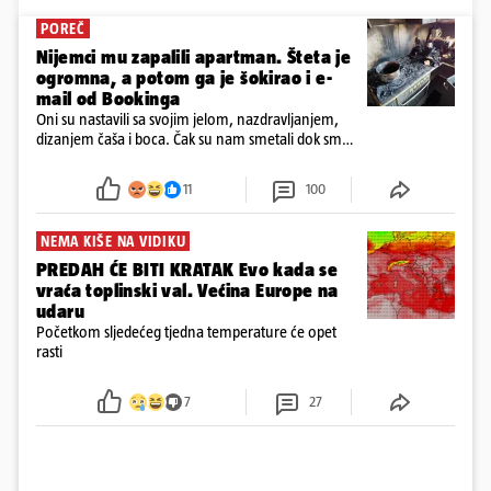
POREČ
Nijemci mu zapalili apartman. Šteta je
ogromna, a potom ga je šokirao i e-
mail od Bookinga
Oni su nastavili sa svojim jelom, nazdravljanjem,
dizanjem čaša i boca. Čak su nam smetali dok smo
u panici kupili crijeva kako bismo pokušali ugasiti
požar, rekao je vlasnik
11
100
NEMA KIŠE NA VIDIKU
PREDAH ĆE BITI KRATAK Evo kada se
vraća toplinski val. Većina Europe na
udaru
Početkom sljedećeg tjedna temperature će opet
rasti
7
27