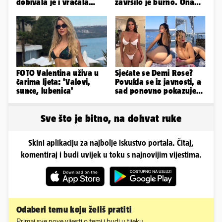
dobivala je i vraćala
završilo je burno. Ona
kilograme: 'Brutalno me
sad želi 50 milijuna eura
tukao šakama'
FOTO Valentina uživa u
Sjećate se Demi Rose?
čarima ljeta: 'Valovi,
Povukla se iz javnosti, a
sunce, lubenica'
sad ponovno pokazuje
obline. Ovako izgleda
Sve što je bitno, na dohvat ruke
Skini aplikaciju za najbolje iskustvo portala. Čitaj,
komentiraj i budi uvijek u toku s najnovijim vijestima.
Odaberi temu koju želiš pratiti
Primaj sve nove vijesti o temi i budi u tijeku