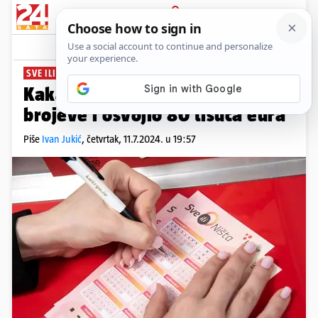
PRIJAVA
News
Komentari
0
SVE ILI NIŠTA
Kakav sretnik! Pogodio sve
brojeve i osvojio 80 tisuća eura
Piše
Ivan Jukić
,
četvrtak, 11.7.2024. u 19:57