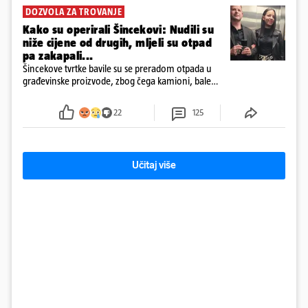
DOZVOLA ZA TROVANJE
Kako su operirali Šincekovi: Nudili su
niže cijene od drugih, mljeli su otpad
pa zakapali...
Šincekove tvrtke bavile su se preradom otpada u
građevinske proizvode, zbog čega kamioni, bale
plastike i samljeveni materijal dugo nisu izazivali
sumnju
22
125
Učitaj više