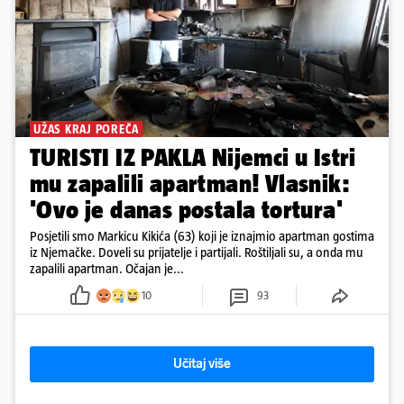
UŽAS KRAJ POREČA
TURISTI IZ PAKLA Nijemci u Istri
mu zapalili apartman! Vlasnik:
'Ovo je danas postala tortura'
Posjetili smo Markicu Kikića (63) koji je iznajmio apartman gostima
iz Njemačke. Doveli su prijatelje i partijali. Roštiljali su, a onda mu
zapalili apartman. Očajan je...
10
93
Učitaj više