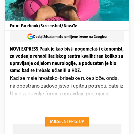
Foto: Facebook/Screenshot/NovaTv
Dodaj 24sata među omiljene izvore na Googleu
NOVI EXPRESS Pauk je kao bivši nogometaš i ekonomist,
za vođenje rehabilitacijskog centra kvalificiran koliko za
upravljanje odjelom neurologije, a poduzetan je bio
samo kad se trebalo učlaniti u HDZ.
Kad se male hrvatsko-briselske ruke slože, onda,
na obostrano zadovoljstvo i upitnu potrebu, ćate iz
Unije zadovolje formu i opravdaju postojanje
kojekakvih fondova, dok domaći potemkini dobiju
krasnu priliku da nešto kažu u buket mikrofona i
pridrže škare za presijecanje vrpce. Godina je,
važno je reći, 2022., a petog dana njenog osmog
mjeseca bit će punih 27 ljeta od početka Vojno-