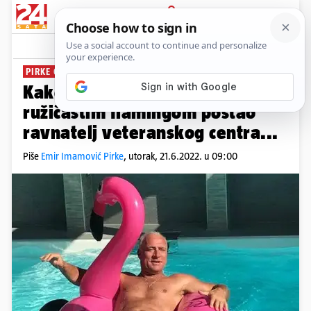
PRIJAVA
News
Komentari
0
PIRKE O KVALIFICIRANOM HDZ-OVCU
PLUS+
Kako je najdraži HDZ-ov uhljeb s
ružičastim flamingom postao
ravnatelj veteranskog centra...
Piše
Emir Imamović Pirke
,
utorak, 21.6.2022. u 09:00