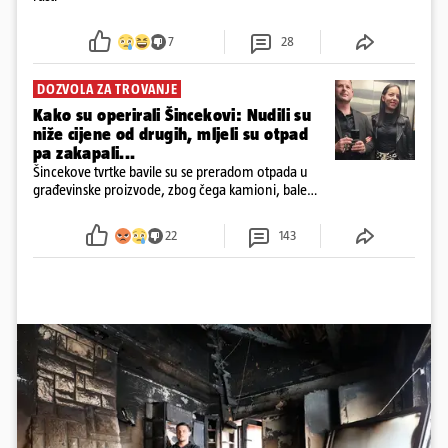
7
28
DOZVOLA ZA TROVANJE
Kako su operirali Šincekovi: Nudili su
niže cijene od drugih, mljeli su otpad
pa zakapali...
Šincekove tvrtke bavile su se preradom otpada u
građevinske proizvode, zbog čega kamioni, bale
plastike i samljeveni materijal dugo nisu izazivali
sumnju
22
143