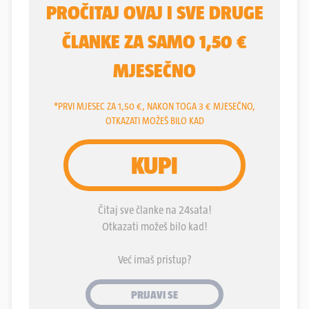
redarstvene akcije Oluja, kojom je, za malo
vremena, okončana mnogo dulja agresija.