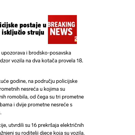
cijske postaje u
 isključio struju
, upozorava i brodsko-posavska
adzor vozila na dva kotača provela 18.
kuće godine, na području policijske
rometnih nesreća u kojima su
čnih romobila, od čega su tri prometne
obama i dvije prometne nesreće s
.
e, utvrdili su 16 prekršaja električnih
njeni su roditelji djece koja su vozila.