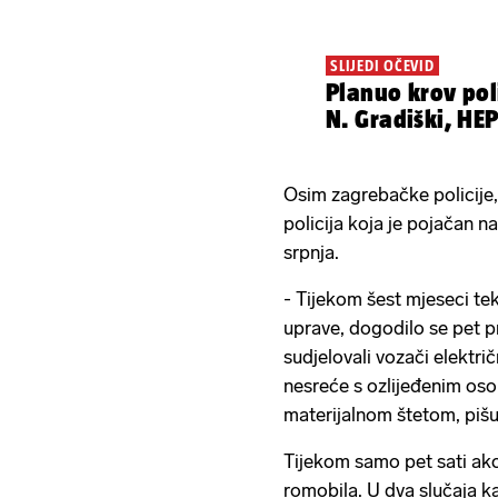
SLIJEDI OČEVID
Planuo krov poli
N. Gradiški, HEP
Osim zagrebačke policije
policija koja je pojačan n
srpnja.
- Tijekom šest mjeseci te
uprave, dogodilo se pet p
sudjelovali vozači elektri
nesreće s ozlijeđenim os
materijalnom štetom, pišu
Tijekom samo pet sati akcij
romobila. U dva slučaja kaž