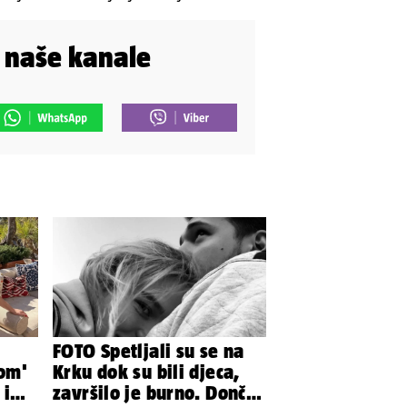
i naše kanale
FOTO Spetljali su se na
lom'
Krku dok su bili djeca,
 i
završilo je burno. Dončić