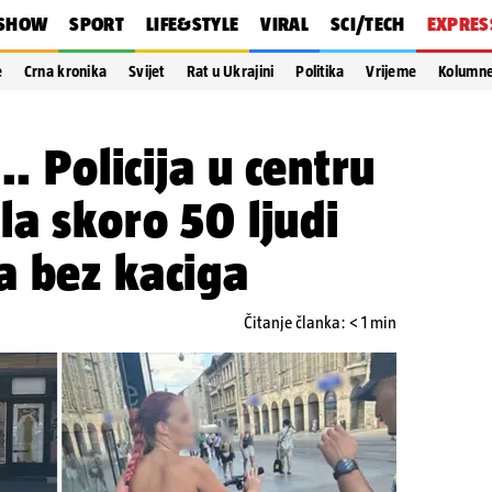
SHOW
SPORT
LIFE&STYLE
VIRAL
SCI/TECH
EXPRES
e
Crna kronika
Svijet
Rat u Ukrajini
Politika
Vrijeme
Kolumn
.. Policija u centru
la skoro 50 ljudi
a bez kaciga
Čitanje članka: < 1 min