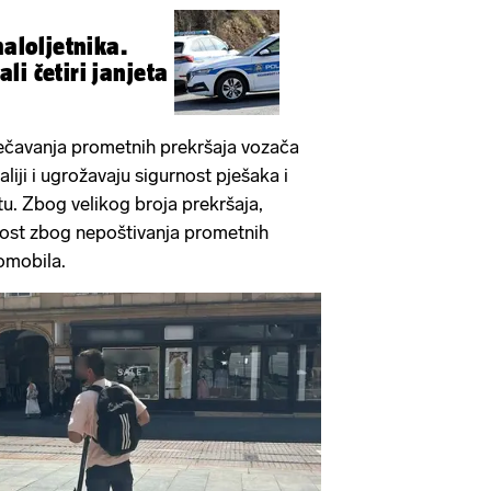
maloljetnika.
i četiri janjeta
rječavanja prometnih prekršaja vozača
liji i ugrožavaju sigurnost pješaka i
u. Zbog velikog broja prekršaja,
nutost zbog nepoštivanja prometnih
omobila.