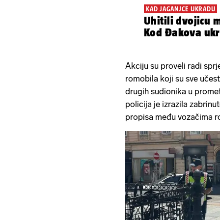
KAD JAGANJCE UKRADU
Uhitili dvojicu 
Kod Đakova ukral
Akciju su proveli radi sp
romobila koji su sve učesta
drugih sudionika u promet
policija je izrazila zabri
propisa među vozačima r