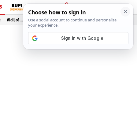
S
PRIJAVA
e
Vidi još…