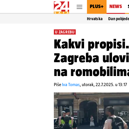
PLUS+
NEWS
Hrvatska
Dan pobjed
U ZAGREBU
Kakvi propisi.
Zagreba ulovi
na romobilim
Piše
Iva Tomas
,
utorak, 22.7.2025. u 13:17