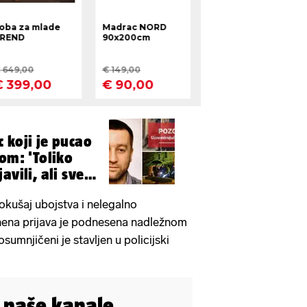
 koji je pucao
om: 'Toliko
avili, ali sve
okušaj ubojstva i nelegalno
nena prijava je podnesena nadležnom
sumnjičeni je stavljen u policijski
i naše kanale