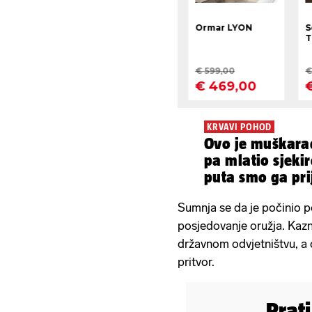
KRVAVI POHOD
Ovo je muškarac
pa mlatio sjekir
puta smo ga prij
uzalud'
Sumnja se da je počinio p
posjedovanje oružja. Kaz
državnom odvjetništvu, a o
pritvor.
Prat