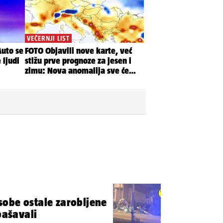
obe ostale zarobljene
pašavali