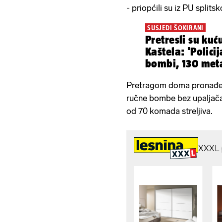
- priopćili su iz PU split
SUSJEDI ŠOKIRANI
Pretresli su ku
Kaštela: 'Polici
bombi, 130 meta
Pretragom doma pronađene
ručne bombe bez upaljača,
od 70 komada streljiva.