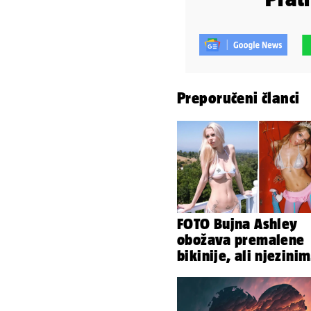
Preporučeni članci
FOTO Bujna Ashley
obožava premalene
bikinije, ali njezinim
fanovima to uopće n
smeta