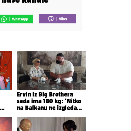
Ervin iz Big Brothera
sada ima 180 kg: 'Nitko
na Balkanu ne izgleda
e
kao ja, stranci me hvale'