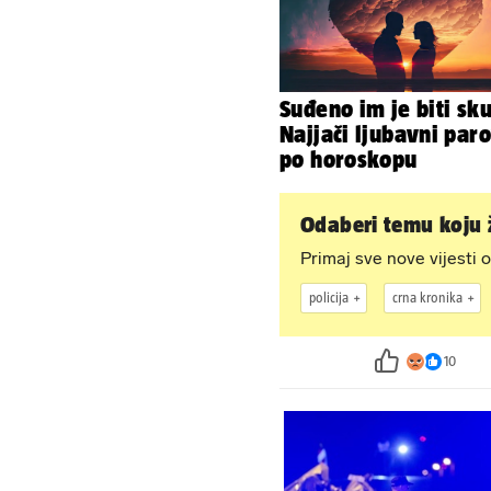
Suđeno im je biti sk
Najjači ljubavni paro
po horoskopu
Odaberi temu koju ž
Primaj sve nove vijesti o
policija
crna kronika
10