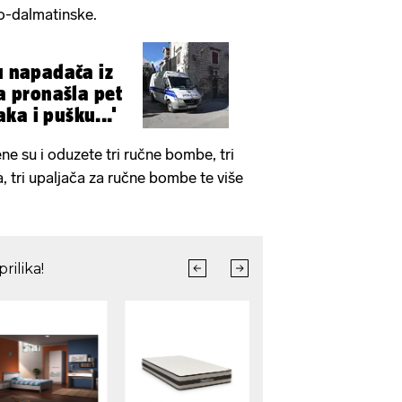
sko-dalmatinske.
ću napadača iz
ja pronašla pet
ka i pušku...'
 su i oduzete tri ručne bombe, tri
 tri upaljača za ručne bombe te više