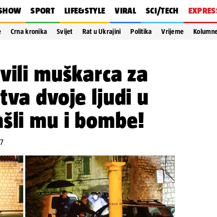
SHOW
SPORT
LIFE&STYLE
VIRAL
SCI/TECH
EXPRES
e
Crna kronika
Svijet
Rat u Ukrajini
Politika
Vrijeme
Kolumn
vili muškarca za
tva dvoje ljudi u
šli mu i bombe!
07