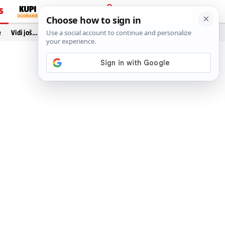
S
PRIJAVA
e
Vidi još…