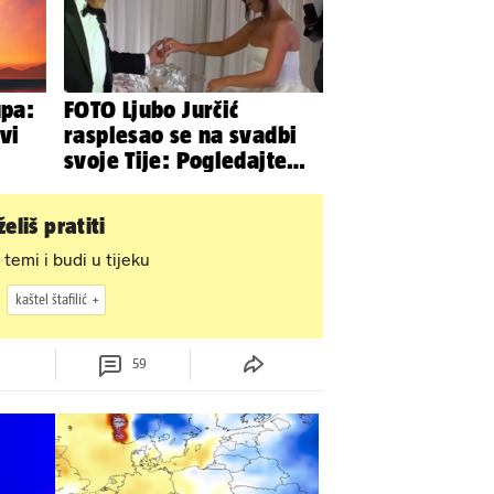
upa:
FOTO Ljubo Jurčić
vi
rasplesao se na svadbi
svoje Tije: Pogledajte
kako je izgledalo
vjenčanje...
eliš pratiti
 temi i budi u tijeku
kaštel štafilić
59