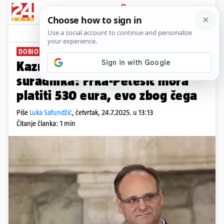
PRIJAVA
News
Komentari
30
DOBIO NAJNIŽU KAZNU
Kaznili Plenkovićevog bliskog
suradnika: Frka-Petešić mora
platiti 530 eura, evo zbog čega
Piše
Luka Safundžić
,
četvrtak, 24.7.2025. u 13:13
Čitanje članka: 1 min