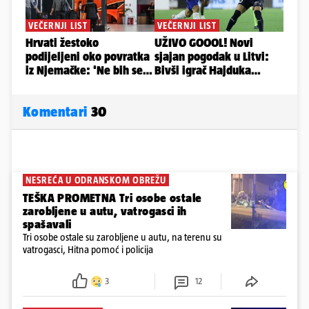
Komentari
30
NESREĆA U ODRANSKOM OBREŽU
TEŠKA PROMETNA Tri osobe ostale
zarobljene u autu, vatrogasci ih
spašavali
Tri osobe ostale su zarobljene u autu, na terenu su
vatrogasci, Hitna pomoć i policija
3
12