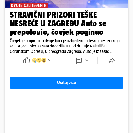
DVOJE OZLIJEĐENIH
STRAVIČNI PRIZORI TEŠKE
NESREĆE U ZAGREBU Auto se
prepolovio, čovjek poginuo
Čovjek je poginuo, a dvoje ljudi je ozlijeđeno u teškoj nesreći koja
se u srijedu oko 22 sata dogodila u Ulici dr. Luje Naletilića u
Odranskom Obrežu, u predgrađu Zagreba. Auto je iz zasad
neutvrđenih razloga sletio s kolnika, a od siline udara vozilo se
15
57
prepolovilo.
Učitaj više