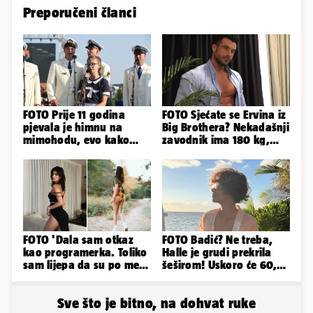
Preporučeni članci
FOTO Prije 11 godina
FOTO Sjećate se Ervina iz
pjevala je himnu na
Big Brothera? Nekadašnji
mimohodu, evo kako
zavodnik ima 180 kg,
danas izgleda Mia
evo kako izgleda
Negovetić
FOTO 'Dala sam otkaz
FOTO Badić? Ne treba,
kao programerka. Toliko
Halle je grudi prekrila
sam lijepa da su po meni
šeširom! Uskoro će 60,
napravili lutku'
ljetuje u golim izdanjima
Sve što je bitno, na dohvat ruke