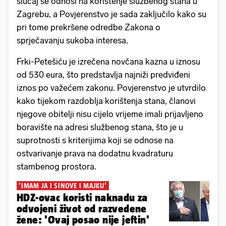
slučaj se odnosi na korištenje službenog stana u
Zagrebu, a Povjerenstvo je sada zaključilo kako su
pri tome prekršene odredbe Zakona o
sprječavanju sukoba interesa.
Frki-Petešiću je izrečena novčana kazna u iznosu
od 530 eura, što predstavlja najniži predviđeni
iznos po važećem zakonu. Povjerenstvo je utvrdilo
kako tijekom razdoblja korištenja stana, članovi
njegove obitelji nisu cijelo vrijeme imali prijavljeno
boravište na adresi službenog stana, što je u
suprotnosti s kriterijima koji se odnose na
ostvarivanje prava na dodatnu kvadraturu
stambenog prostora.
'IMAM JA I SINOVE I MAJKU'
HDZ-ovac koristi naknadu za
odvojeni život od razvedene
žene: 'Ovaj posao nije jeftin'