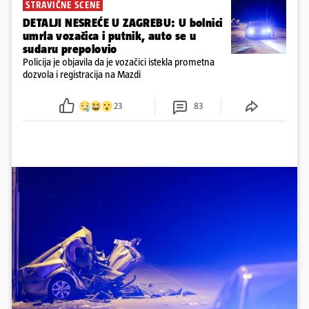
STRAVIČNE SCENE
DETALJI NESREĆE U ZAGREBU: U bolnici
umrla vozačica i putnik, auto se u
sudaru prepolovio
Policija je objavila da je vozačici istekla prometna
dozvola i registracija na Mazdi
23
83