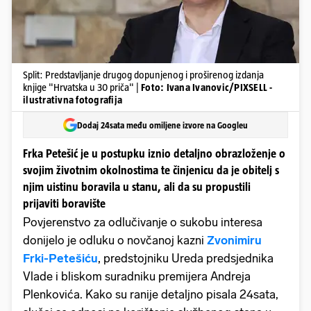
Split: Predstavljanje drugog dopunjenog i proširenog izdanja
knjige "Hrvatska u 30 priča" |
Foto: Ivana Ivanovic/PIXSELL -
ilustrativna fotografija
Dodaj 24sata među omiljene izvore na Googleu
Frka Petešić je u postupku iznio detaljno obrazloženje o
svojim životnim okolnostima te činjenicu da je obitelj s
njim uistinu boravila u stanu, ali da su propustili
prijaviti boravište
Povjerenstvo za odlučivanje o sukobu interesa
donijelo je odluku o novčanoj kazni
Zvonimiru
Frki-Petešiću
, predstojniku Ureda predsjednika
Vlade i bliskom suradniku premijera Andreja
Plenkovića. Kako su ranije detaljno pisala 24sata,