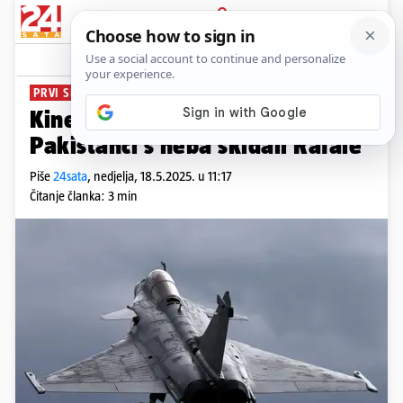
PRIJAVA
News
Komentari
49
PRVI SRAZ ZAPADA I KINE
PLUS+
Kineska šamarčina: Ovako su
Pakistanci s neba skidali Rafale
Piše
24sata
,
nedjelja, 18.5.2025. u 11:17
Čitanje članka: 3 min