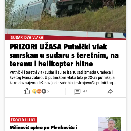
SUDAR DVA VLAKA
PRIZORI UŽASA Putnički vlak
smrskan u sudaru s teretnim, na
terenu i helikopter hitne
Putnički i teretni vlak sudarili su se iza 10 sati između Gradeca i
Svetog Ivana žabno. U putničkom vlaku bilo je 20-ak putnika, a
kako doznajemo teže ozljede zadobio je strojovođa putničkog
vlaka. Zatvoren je promet, a fotoreporteri Prigorskog objavili su
5
47
prve snimke s mjesta sudara
EKOCID U LICI
Milinović opleo po Plenkoviću i