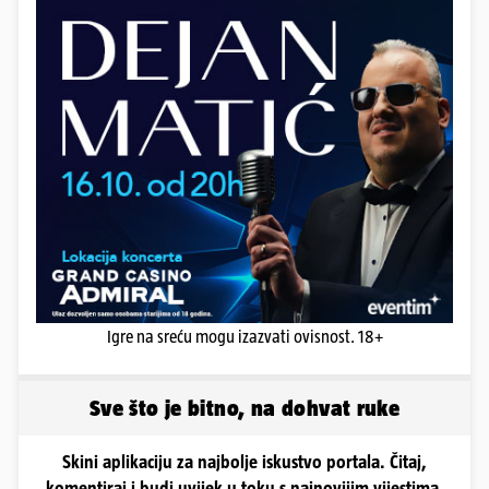
Igre na sreću mogu izazvati ovisnost. 18+
Sve što je bitno, na dohvat ruke
Skini aplikaciju za najbolje iskustvo portala. Čitaj,
komentiraj i budi uvijek u toku s najnovijim vijestima.