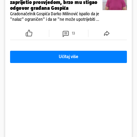
zaprijetio prosvjedom, brzo mu stigao
odgovor građana Gospića
Gradonačelnik Gospića Darko Milinović ispalio da je
"nalaz" ograničen" i da se "ne može upotrijebiti za
sudske sporove". Građani Gospića ga podsjetili da
ga je naručio Uskok i da je dio spisa
13
Učitaj više