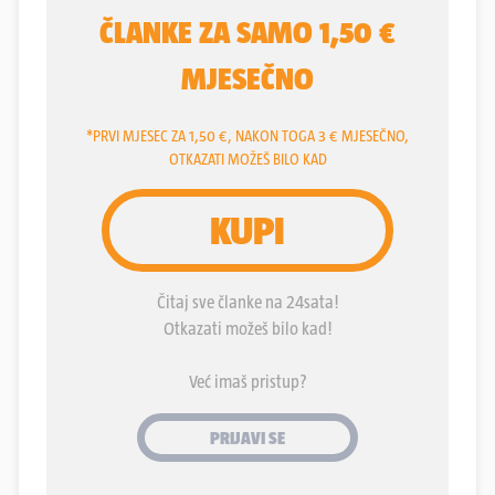
operaciju imena Sindoor. Nabrijani, dobro nafilani
obavještajnim podacima o pravcu i vremenu
dolaska uljeza, Pakistanci su organizirali
“sačekušu”. I prije negoli su ušli u pakistanski zračni
prostor, oborena su najmanje tri indijska Rafalea!
Pakistanski piloti u jednomotornim kineskim
lovcima J-10C vješto su rušili Rafale u premijernom
borbenom nastupu koji je doživio teški debakl.
Šamar je odmah doletio i do pariške burze, gdje su
dionice proizvođača, Dassault Aviationa,
ekspresno potonule za sedam posto. I u prošlosti
su pakistanski piloti često obarali indijske pilote na
modernijim lovcima, a indijski zrakoplovni generali
iz toga nikako da izvuku pouku. Je li kvaka ipak u
nečem drugom?