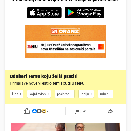
Odaberi temu koju želiš pratiti
Primaj sve nove vijesti o temi i budi u tijeku
kina
vojni avion
pakistan
indija
rafale
7
49