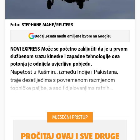
Foto: STEPHANE MAHE/REUTERS
Dodaj 24sata među omiljene izvore na Googleu
NOVI EXPRESS Može se početno zaključiti da je u prvom
službenom srazu kineske i zapadne tehnologije ova
potonja je odnijela uvjerljivu pobjedu.
Napetost u Kašmiru, između Indije i Pakistana,
traje desetljećima s povremenom razmjenom
topničke paljbe, a sad i djelovanjima ratnih
avijacija. Zanimljivo je da pakistanska borbena
avijacija, bez obzira na to što je brojčano upola
manja od indijske, 420 pakistanskih aviona prema
850 indijskih, postiže zračne pobjede. Nakon
terorističkog napada u indijskom dijelu Kašmira,
Indija je u prvim satima 7. svibnja pokrenula zračnu