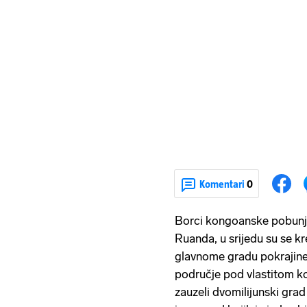
Komentari
0
Borci kongoanske pobunj
Ruanda, u srijedu su se kr
glavnome gradu pokrajine J
područje pod vlastitom k
zauzeli dvomilijunski gra