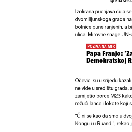
Igre na sreć
Izolirana pucnjava čula s
dvomilijunskoga grada na 
bolnice pune ranjenih, a bi
ulica. Mirovne snage UN-a
POZIVA NA MIR
Papa Franjo: 'Z
Demokratskoj R
Očevici su u srijedu kaza
ne vide u središtu grada, a
zamijetio borce M23 kako 
režući lance i lokote koji s
"Čini se kao da smo u dvoj
Kongu i u Ruandi", rekao 