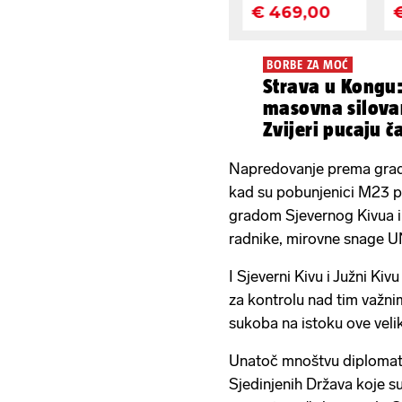
BORBE ZA MOĆ
Strava u Kongu: 
masovna silovan
Zvijeri pucaju č
Napredovanje prema gradu
kad su pobunjenici M23 p
gradom Sjevernog Kivua i
radnike, mirovne snage U
I Sjeverni Kivu i Južni Ki
za kontrolu nad tim važni
sukoba na istoku ove veli
Unatoč mnoštvu diplomatski
Sjedinjenih Država koje s