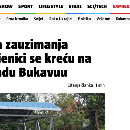
SHOW
SPORT
LIFE&STYLE
VIRAL
SCI/TECH
EXPRES
e
Crna kronika
Svijet
Rat u Ukrajini
Politika
Vrijeme
Kolumn
 zauzimanja
nici se kreću na
adu Bukavuu
Čitanje članka: 1 min