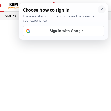
S
PRIJAVA
e
Vidi još…