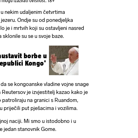
u mogu izazvati ovisnost. 18+
e u nekim udaljenim četvrtima
jezeru. Ondje su od ponedjeljka
lo je i mrtvih koji su ostavljeni nasred
 sklonile su se u svoje baze.
austavit borbe u
epublici Kongo'
li da se kongoanske vladine vojne snage
 Reutersov je izvjestitelj kazao kako je
patroliraju na granici s Ruandom,
u priječili put pješacima i vozilima.
noj naciji. Mi smo u istodobno i u
je jedan stanovnik Gome.