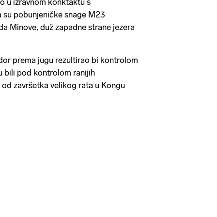
bio u izravnom konktaktu s
da su pobunjeničke snage M23
da Minove, duž zapadne strane jezera
dor prema jugu rezultirao bi kontrolom
su bili pod kontrolom ranijih
 od završetka velikog rata u Kongu