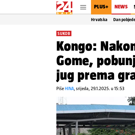
PLUS+
NEWS
Hrvatska
Dan pobjed
SUKOB
Kongo: Nakon
Gome, pobunje
jug prema gr
Piše
HINA
,
srijeda, 29.1.2025. u 15:53