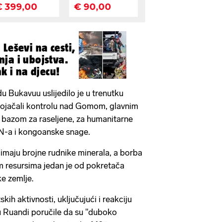
Leševi na cesti,
ja i ubojstva.
ak i na djecu!
 Bukavuu uslijedilo je u trenutku
ojačali kontrolu nad Gomom, glavnim
 bazom za raseljene, za humanitarne
N-a i kongoanske snage.
vu imaju brojne rudnike minerala, a borba
m resursima jedan je od pokretača
ke zemlje.
h aktivnosti, uključujući i reakciju
u Ruandi poručile da su "duboko