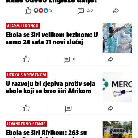
DRAMATIČAN OKRŠAJ
VIDEO Engleska - DR Kongo 2-1:
Afrikanci bili pred senzacijom, sjajni
Kane odveo Engleze dalje!
15
270
ALARM U KONGU
Ebola se širi velikom brzinom: U
samo 24 sata 71 novi slučaj
6