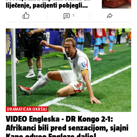
BRZO SE ŠIRI
U Kongu prvi put više od 4000
potvrđenih slučajeva ebole
USRED EPIDEMIJE
Kaos u Kongu zbog ebole:
Prosvjednici zapalili centar za
liječenje, pacijenti pobjegli...
1