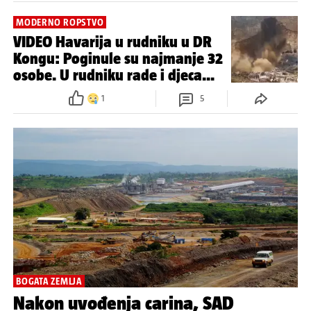
pregled užasnih sukoba koji nikog u
Europi ne zanimaju
5
17
RATOM RAZORENE REGIJE
Donald Trump o sporazumu
Ruande i Konga: Rješavamo rat
koji traje već desetljećima
1
MODERNO ROPSTVO
VIDEO Havarija u rudniku u DR
Kongu: Poginule su najmanje 32
osobe. U rudniku rade i djeca...
1
5