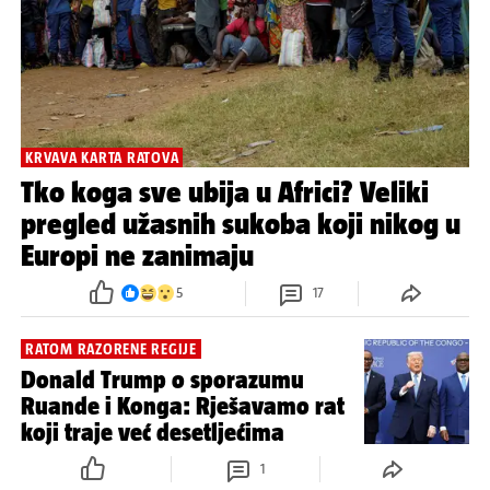
HZJZ izdao preporuke putnicima
zbog ebole u Kongu i Ugandi
1
KRVAVA KARTA RATOVA
Tko koga sve ubija u Africi? Veliki