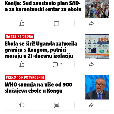
OBOLJELI U UGANDI
WHO: U Kongu 900 slučajeva
ebole i 200 sumnjivih smrti
'PRAVO NA ŽIVOT'
Kenija: Sud zaustavio plan SAD-
a za karantenski centar za ebolu
NA ČETIRI TJEDNA
Ebola se širi! Uganda zatvorila
granicu s Kongom, putnici