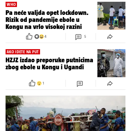
moraju u 21-dnevnu izolaciju
2
PREKO 100 POTVRĐENIH
WHO sumnja na više od 900
slučajeva ebole u Kongu
WHO
Pa neće valjda opet lockdown.
Rizik od pandemije ebole u
Kongu na vrlo visokoj razini
4
5
AKO IDETE NA PUT