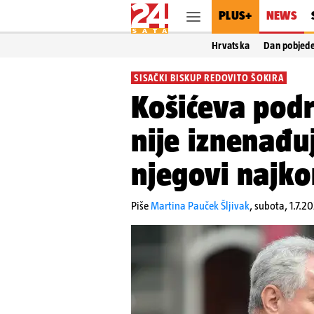
PLUS+
NEWS
Hrvatska
Dan pobjed
SISAČKI BISKUP REDOVITO ŠOKIRA
Košićeva pod
nije iznenađu
njegovi najko
Piše
Martina Pauček Šljivak
,
subota, 1.7.20