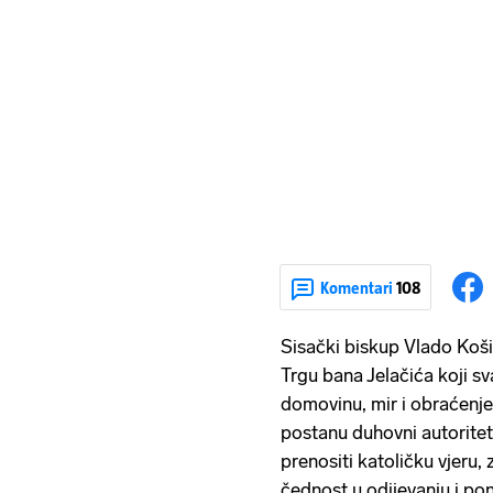
Komentari
108
Sisački biskup Vlado Koši
Trgu bana Jelačića koji s
domovinu, mir i obraćenj
postanu duhovni autoriteti 
prenositi katoličku vjeru, 
čednost u odijevanju i po