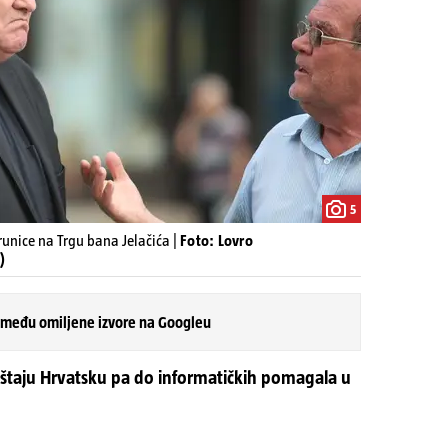
5
runice na Trgu bana Jelačića |
Foto: Lovro
)
 među omiljene izvore na Googleu
uštaju Hrvatsku pa do informatičkih pomagala u