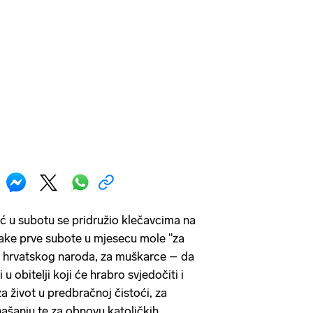
ć u subotu se pridružio klečavcima na
vake prve subote u mjesecu mole "za
e hrvatskog naroda, za muškarce – da
u obitelji koji će hrabro svjedočiti i
za život u predbračnoj čistoći, za
našanju te za obnovu katoličkih