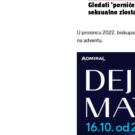
Gledati 'porniće'
seksualno zlosta
U prosincu 2022. biskupa 
na adventu.