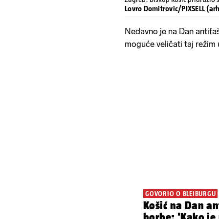
Lovro Domitrovic/PIXSELL (arh
Nedavno je na Dan antifaš
moguće veličati taj režim u
GOVORIO O BLEIBURGU
Košić na Dan ant
borbe: 'Kako je