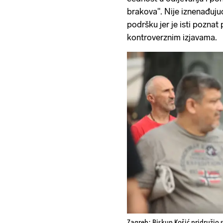
brakova". Nije iznenađuju
podršku jer je isti poznat
kontroverznim izjavama.
Zagreb: Biskup Košić pridružio 