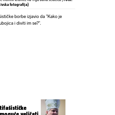
ivska fotografija)
ističke borbe izjavio da "Kako je
bojica i diviti im se?".
ifašističke
 moguće veličati