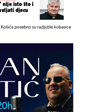
 nije isto što i
vljati djecu
Košića posebno su razljutile kobasice