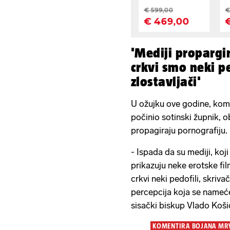
'Mediji propargi
crkvi smo neki pe
zlostavljači'
U ožujku ove godine, komen
počinio sotinski župnik, o
propagiraju pornografiju.
- Ispada da su mediji, koji
prikazuju neke erotske film
crkvi neki pedofili, skriva
percepcija koja se nameće
sisački biskup Vlado Koši
KOMENTIRA BOJANA MR