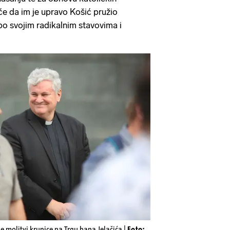
će da im je upravo Košić pružio
 po svojim radikalnim stavovima i
se molitvi krunice na Trgu bana Jelačića |
Foto: