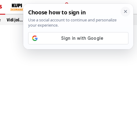
S
PRIJAVA
e
Vidi još…