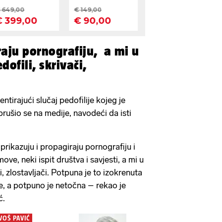
raju pornografiju, a mi u
dofili, skrivači,
tirajući slučaj pedofilije kojeg je
brušio se na medije, navodeći da isti
 prikazuju i propagiraju pornografiju i
ove, neki ispit društva i savjesti, a mi u
či, zlostavljači. Potpuna je to izokrenuta
, a potpuno je netočna – rekao je
ć.
VOŠ PAVIĆ