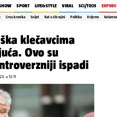
SHOW
SPORT
LIFE&STYLE
VIRAL
SCI/TECH
EXPRES
e
Crna kronika
Svijet
Rat u Ukrajini
Politika
Vrijeme
Kolumn
rška klečavcima
juća. Ovo su
ntroverzniji ispadi
23. u 13:11