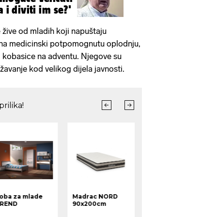
 i diviti im se?'
žive od mladih koji napuštaju
u na medicinski potpomognutu oplodnju,
 i kobasice na adventu. Njegove su
ažavanje kod velikog dijela javnosti.