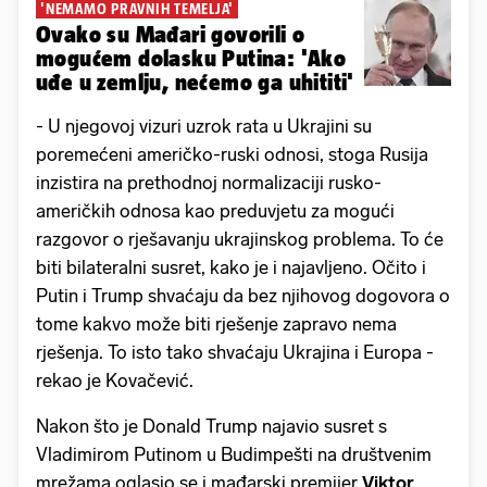
'NEMAMO PRAVNIH TEMELJA'
Ovako su Mađari govorili o
mogućem dolasku Putina: 'Ako
uđe u zemlju, nećemo ga uhititi'
- U njegovoj vizuri uzrok rata u Ukrajini su
poremećeni američko-ruski odnosi, stoga Rusija
inzistira na prethodnoj normalizaciji rusko-
američkih odnosa kao preduvjetu za mogući
razgovor o rješavanju ukrajinskog problema. To će
biti bilateralni susret, kako je i najavljeno. Očito i
Putin i Trump shvaćaju da bez njihovog dogovora o
tome kakvo može biti rješenje zapravo nema
rješenja. To isto tako shvaćaju Ukrajina i Europa -
rekao je Kovačević.
Nakon što je Donald Trump najavio susret s
Vladimirom Putinom u Budimpešti na društvenim
mrežama oglasio se i mađarski premijer
Viktor