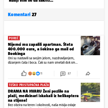
Komentari
27
POREČ
Nijemci mu zapalili apartman. Šteta
400.000 eura, a šokirao ga mail od
Bookinga
Oni su nastavili sa svojim jelom, nazdravljanjem,
dizanjem čaša i boca. Čak su nam smetali dok smo
u panici kupili crijeva kako bismo pokušali ugasiti
požar, rekao je vlasnik
11
87
TEŠKO PRISTUPAČNA PLAŽA
DRAMA NA HVARU Ženi pozlilo na
plaži, medicinari iskakali iz helikoptera
na stijene!
Bez obzira na teren i okolnosti, naša misija ostaje