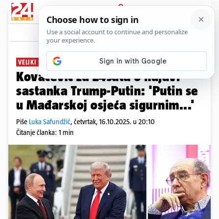
PRIJAVA
News
Komentari
27
VELIKI SASTANAK U SUSJEDSTVU
Kovačević za 24sata o najavi
sastanka Trump-Putin: 'Putin se
u Mađarskoj osjeća sigurnim...'
Piše
Luka Safundžić
,
četvrtak, 16.10.2025. u 20:10
Čitanje članka: 1 min