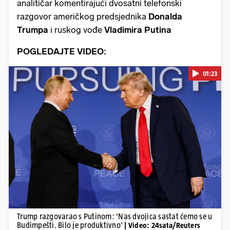
analitičar komentirajući dvosatni telefonski
razgovor američkog predsjednika
Donalda
Trumpa
i ruskog vođe
Vladimira Putina
POGLEDAJTE VIDEO:
01:23
Pokretanje videa...
Trump razgovarao s Putinom: 'Nas dvojica sastat ćemo se u
Budimpešti. Bilo je produktivno'
| Video: 24sata/Reuters