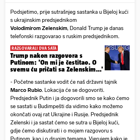
Podsjetimo, prije sutrašnjeg sastanka u Bijeloj kući
s ukrajinskim predsjednikom
Volodimirom Zelenskim
, Donald Trump je danas
telefonski razgovarao s ruskim predsjednikom.
RAZGOVARALI DVA SATA
Trump nakon razgovora s
Putinom: 'On mi je čestitao. O
svemu ću pričati sa Zelenskim...'
- Početne sastanke vodit će naš državni tajnik
Marco Rubio
. Lokacija će se dogovoriti.
Predsjednik Putin i ja dogovorili smo se kako ćemo
se sastati u Budimpešti da vidimo kako možemo
okončati ovaj rat Ukrajine i Rusije. Predsjednik
Zelenski i ja sastat ćemo se sutra u Bijeloj kući,
gdje ćemo diskutirati i o mojem razgovoru s
Putinom, kao i o drugim temama. Vjerujem kako je