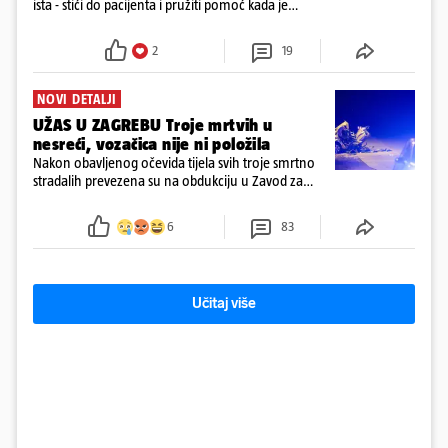
ista - stići do pacijenta i pružiti pomoć kada je
najpotrebnija - objavilo je Ministarstvo zdravstva na
Facebooku
2
19
NOVI DETALJI
UŽAS U ZAGREBU Troje mrtvih u
nesreći, vozačica nije ni položila
Nakon obavljenog očevida tijela svih troje smrtno
stradalih prevezena su na obdukciju u Zavod za
sudsku medicinu i kriminalistiku u Zagrebu, a
policija nastavlja kriminalističko istraživanje
6
83
Učitaj više