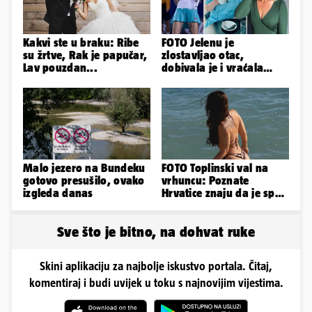
Kakvi ste u braku: Ribe
FOTO Jelenu je
su žrtve, Rak je papučar,
zlostavljao otac,
Lav pouzdan...
dobivala je i vraćala
kilograme: 'Brutalno me
tukao šakama'
Malo jezero na Bundeku
FOTO Toplinski val na
gotovo presušilo, ovako
vrhuncu: Poznate
izgleda danas
Hrvatice znaju da je spas
u minijaturnom bikiniju
Sve što je bitno, na dohvat ruke
Skini aplikaciju za najbolje iskustvo portala. Čitaj,
komentiraj i budi uvijek u toku s najnovijim vijestima.