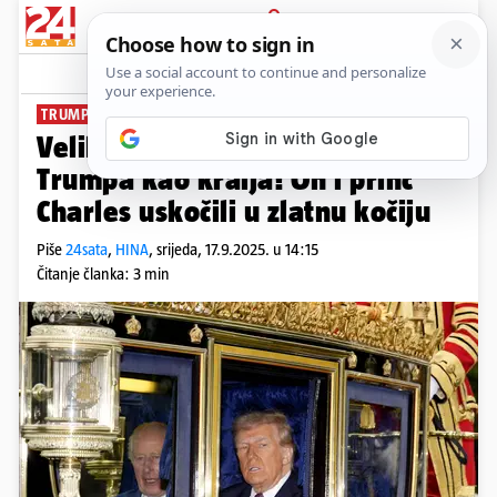
PRIJAVA
News
Komentari
20
TRUMP U BRITANIJI
Velika Britanija dočekala je
Trumpa kao kralja! On i princ
Charles uskočili u zlatnu kočiju
Piše
24sata
,
HINA
,
srijeda, 17.9.2025. u 14:15
Čitanje članka: 3 min