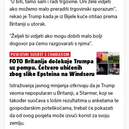
"U biti, tamo sam i radi trgovine. Oni žele vidjeti
ako možemo malo preraditi trgovinski sporazum",
rekao je Trump kada je iz Bijele kuće otišao prema
Britaniji u utorak.
"Željeli bi vidjeti ako mogu dobiti malo bolji
dogovor pa ćemo razgovarati s njima".
POVIJESNI SUSRET S CHARLESOM
FOTO Britanija dočekuje Trumpa
uz pompu. Četvero uhićenih
zbog slike Epsteina na Windsoru
Istraživanja javnog mnijenja otkrivaju da je Trump
veoma nepopularan u Britaniji, a Starmer, koji se
također suočava s lošim rezultatima u anketama te
gospodarskim poteškoćama, trebat će pokazati
da od ovog posjeta može izvući korist za svoju
zemlju.