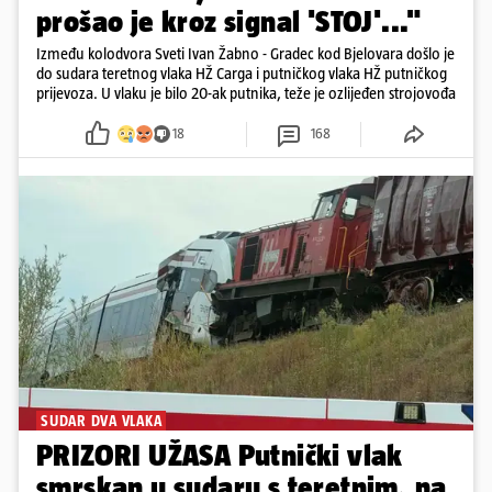
prošao je kroz signal 'STOJ'..."
Između kolodvora Sveti Ivan Žabno - Gradec kod Bjelovara došlo je
do sudara teretnog vlaka HŽ Carga i putničkog vlaka HŽ putničkog
prijevoza. U vlaku je bilo 20-ak putnika, teže je ozlijeđen strojovođa
18
168
SUDAR DVA VLAKA
PRIZORI UŽASA Putnički vlak
smrskan u sudaru s teretnim, na