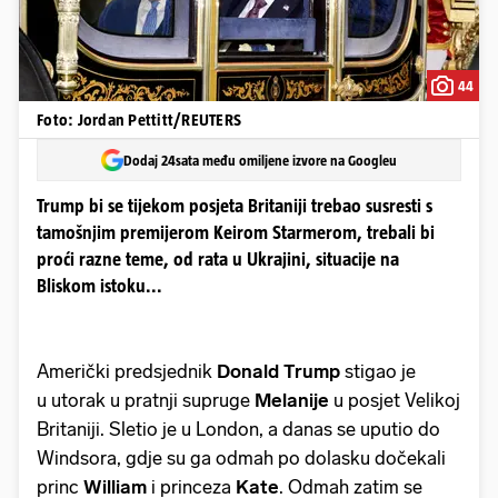
44
Foto: Jordan Pettitt/REUTERS
Dodaj 24sata među omiljene izvore na Googleu
Trump bi se tijekom posjeta Britaniji trebao susresti s
tamošnjim premijerom Keirom Starmerom, trebali bi
proći razne teme, od rata u Ukrajini, situacije na
Bliskom istoku...
Američki predsjednik
Donald Trump
stigao je
u utorak u pratnji supruge
Melanije
u posjet Velikoj
Britaniji. Sletio je u London, a danas se uputio do
Windsora, gdje su ga odmah po dolasku dočekali
princ
William
i princeza
Kate
. Odmah zatim se