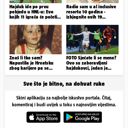
Hajduk ide po prvu
Radio sam u al inclusive
pobjedu u HNL-u: Evo
resortu 10 godina -
kojih 11 igrača će početi
izbjegnite ovih 19
protiv Istre na Poljudu
grešaka i olakšajte si
odmor
Znaš li tko sam?
FOTO Sjećate li se mene?
Napustila je Hrvatsku
Ovo su zaboravljeni
zbog karijere pa se
hajdukovci, jedan je
zaljubila u 15 godina
napuhao 3,3 promila...
starijeg
Sve što je bitno, na dohvat ruke
Skini aplikaciju za najbolje iskustvo portala. Čitaj,
komentiraj i budi uvijek u toku s najnovijim vijestima.