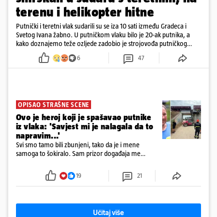
terenu i helikopter hitne
Putnički i teretni vlak sudarili su se iza 10 sati između Gradeca i
Svetog Ivana žabno. U putničkom vlaku bilo je 20-ak putnika, a
kako doznajemo teže ozljede zadobio je strojovođa putničkog
vlaka. Zatvoren je promet, a fotoreporteri Prigorskog objavili su
6
47
prve snimke s mjesta sudara
OPISAO STRAŠNE SCENE
Ovo je heroj koji je spašavao putnike
iz vlaka: 'Savjest mi je nalagala da to
napravim...'
Svi smo tamo bili zbunjeni, tako da je i mene
samoga to šokiralo. Sam prizor događaja me
šokirao kada sam vidio, rekao je Božidar Zrinski
19
21
Učitaj više