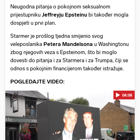
Neugodna pitanja o pokojnom seksualnom
prijestupniku
Jeffreyju Epsteinu
bi također mogla
dospjeti u prvi plan.
Starmer je prošlog tjedna smijenio svog
veleposlanika
Petera Mandelsona
u Washingtonu
zbog njegovih veza s Epsteinom, što bi moglo
dovesti do pitanja i za Starmera i za Trumpa, čiji se
odnos s pokojnim financijerom također istražuje.
POGLEDAJTE VIDEO:
04:08
Pokretanje videa...