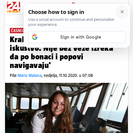
PRIJAVA
News
Komentari
41
ČASNICA U JADROLINIJI
Kraljica na Hektoru: 'Bitno je
iskustvo. Nije bez veze izreka
da po bonaci i popovi
navigavaju'
Piše
Mario Matana
,
nedjelja, 11.10.2020. u 07:08