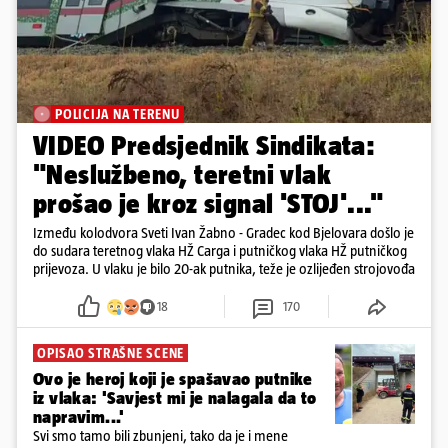
POLICIJA NA TERENU
VIDEO Predsjednik Sindikata:
"Neslužbeno, teretni vlak
prošao je kroz signal 'STOJ'..."
Između kolodvora Sveti Ivan Žabno - Gradec kod Bjelovara došlo je
do sudara teretnog vlaka HŽ Carga i putničkog vlaka HŽ putničkog
prijevoza. U vlaku je bilo 20-ak putnika, teže je ozlijeđen strojovođa
18
170
OPISAO STRAŠNE SCENE
Ovo je heroj koji je spašavao putnike
iz vlaka: 'Savjest mi je nalagala da to
napravim...'
Svi smo tamo bili zbunjeni, tako da je i mene