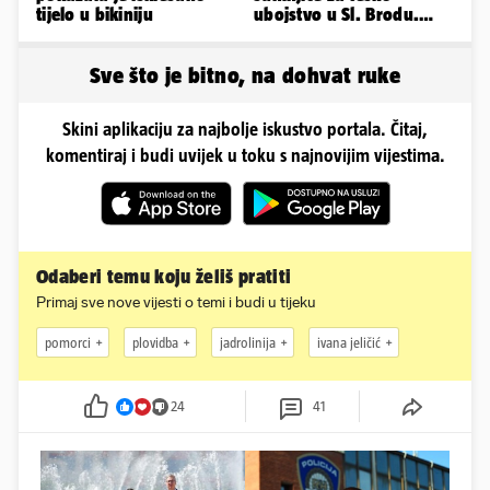
tijelo u bikiniju
ubojstvo u Sl. Brodu.
Doveli su je na
ispitivanje
Sve što je bitno, na dohvat ruke
Skini aplikaciju za najbolje iskustvo portala. Čitaj,
komentiraj i budi uvijek u toku s najnovijim vijestima.
Odaberi temu koju želiš pratiti
Primaj sve nove vijesti o temi i budi u tijeku
pomorci
plovidba
jadrolinija
ivana jeličić
24
41