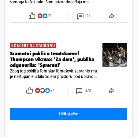
samoga to šokiralo. Sam prizor događaja me
šokirao kada sam vidio, rekao je Božidar Zrinski
19
21
KONCERT NA STADIONU
Sramotni poklič u Imotskome!
Thompson viknuo: 'Za dom', publika
odgovorila: 'Spremni'
Zbog tog pokliča Tomislav Tomašević zabranio mu
je nastupanje u bilo kojem prostoru pod upravom
Grada Zagreba..
57
273
Učitaj više