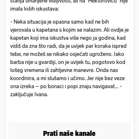
stanja smanjene vidljivosti, ali na “Hektoroviću” nije
imala loših iskustava:
- Neka situacija je opasna samo kad ne bih
vjerovala u kapetana s kojim se nalazim. Ali ovdje je
kapetan koji ima iskustva više nego ja godina, kad
vidiš da zna što radi, da je uvijek par koraka ispred
tebe, ne možeš se nikako osjećati ugroženo. Iako
barba nije u gvardiji, on je uvijek tu, pogotovo kod
lošeg vremena ili zahtjevne manevre. Onda nas
koordinira, a mi slušamo i učimo. Jer nije bez veze
ona izreka – po bonaci i popi znaju navigavat... -
zaključuje Ivana.
Prati naše kanale