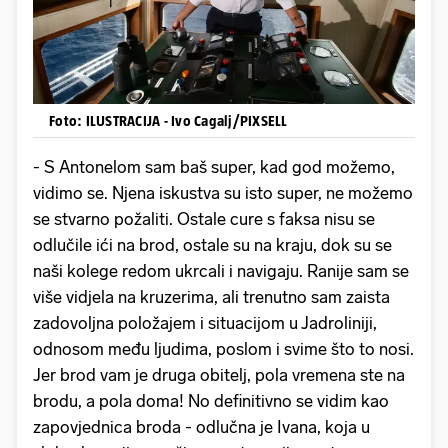
Foto: ILUSTRACIJA - Ivo Cagalj/PIXSELL
- S Antonelom sam baš super, kad god možemo,
vidimo se. Njena iskustva su isto super, ne možemo
se stvarno požaliti. Ostale cure s faksa nisu se
odlučile ići na brod, ostale su na kraju, dok su se
naši kolege redom ukrcali i navigaju. Ranije sam se
više vidjela na kruzerima, ali trenutno sam zaista
zadovoljna položajem i situacijom u Jadroliniji,
odnosom među ljudima, poslom i svime što to nosi.
Jer brod vam je druga obitelj, pola vremena ste na
brodu, a pola doma! No definitivno se vidim kao
zapovjednica broda - odlučna je Ivana, koja u