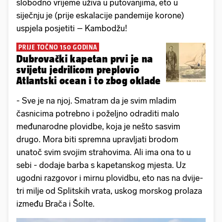
slobodno vrijeme uživa u putovanjima, eto u
siječnju je (prije eskalacije pandemije korone)
uspjela posjetiti – Kambodžu!
PRIJE TOČNO 150 GODINA
Dubrovački kapetan prvi je na
svijetu jedrilicom preplovio
Atlantski ocean i to zbog oklade
- Sve je na njoj. Smatram da je svim mladim
časnicima potrebno i poželjno odraditi malo
međunarodne plovidbe, koja je nešto sasvim
drugo. Mora biti spremna upravljati brodom
unatoč svim svojim strahovima. Ali ima ona to u
sebi - dodaje barba s kapetanskog mjesta. Uz
ugodni razgovor i mirnu plovidbu, eto nas na dvije-
tri milje od Splitskih vrata, uskog morskog prolaza
između Brača i Šolte.