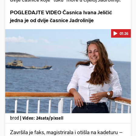
POGLEDAJTE VIDEO Časnica Ivana Jeličić
jedna je od dvije časnice Jadrolinije
01:26
Pokretanje videa...
brod
| Video: 24sata/pixsell
Završila je faks, magistrirala i otišla na kadeturu –