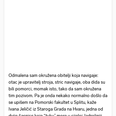
Odmalena sam okružena obitelji koja navigaje:
otac je upravitelj stroja, stric navigaje, oba dida su
bili pomorci, momak isto, tako da sam okružena
tim pozivom. Pa je onda nekako normalno došlo da
se upišem na Pomorski fakultet u Splitu, kaže
Ivana Jeličić iz Staroga Grada na Hvaru, jedna od
dvije časnice koje “tuku” more u cijeloj Jadroliniji.