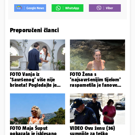
Preporučeni članci
FOTO Vanja iz
FOTO Žena s
'Savršenog' više nije
'najsavršenijim tijelom'
brineta! Pogledajte je
raspametila je fanove
sad
zaigranim fotkama iz
plićaka
FOTO Maja Šuput
VIDEO Ovu ženu (36)
pokazala je isklesano
sumnjiče za teško