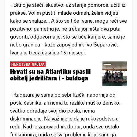
- Bitno je steći iskustvo, uz starije pomorce, učiti iz
prakse. Volim pustiti mlade odmah, želim vidjeti
kako se snalaze... A što se tiče Ivane, mogu reći sve
pozitivno: pametna je, ne treba joj ništa dva puta
govoriti, odgovorna je, što se tiče karijere, samo je
nebo granica - kaže zapovjednik Ivo Šeparović.
Ivana je treća časnica 13 mjeseci.
HEROJSKA AKCIJA
Hrvati su na Atlantiku spasili
obitelj jedriličara i - buldoga
- Kadetura je sama po sebi fizički napornija od
posla časnika, ali nema tu razlike muško-žensko,
svatko odrađuje svoj dio posla, nema
diskriminacije. Najvažnije je da je rukovodstvo u
redu. Kad je zapovjednik dobar, onda sve ostalo
funkcionira, onda se svi problemi, koje sam i ja