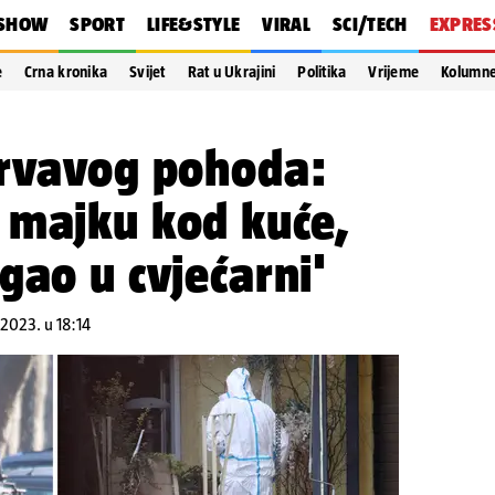
SHOW
SPORT
LIFE&STYLE
VIRAL
SCI/TECH
EXPRES
e
Crna kronika
Svijet
Rat u Ukrajini
Politika
Vrijeme
Kolumn
krvavog pohoda:
 majku kod kuće,
gao u cvjećarni'
.2023. u 18:14