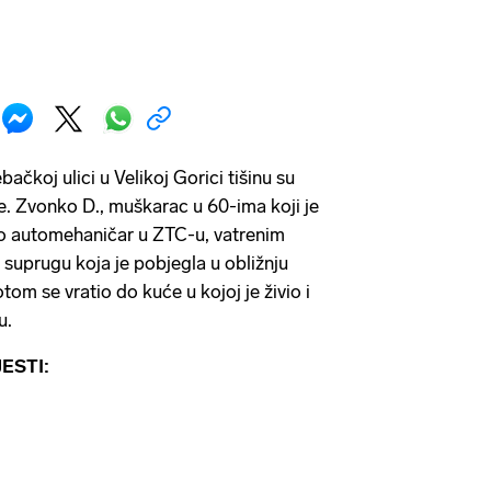
ačkoj ulici u Velikoj Gorici tišinu su
ke. Zvonko D., muškarac u 60-ima koji je
ao automehaničar u ZTC-u, vatrenim
 suprugu koja je pobjegla u obližnju
tom se vratio do kuće u kojoj je živio i
u.
ESTI: