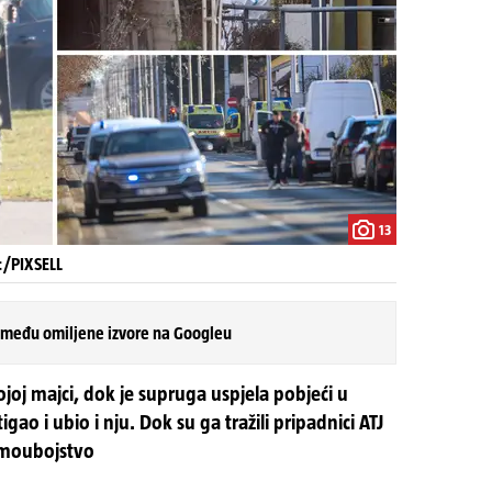
13
c/PIXSELL
 među omiljene izvore na Googleu
joj majci, dok je supruga uspjela pobjeći u
gao i ubio i nju. Dok su ga tražili pripadnici ATJ
samoubojstvo