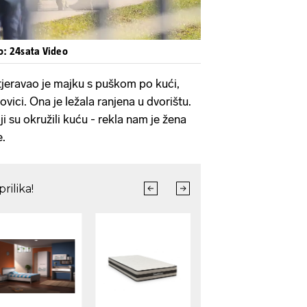
eo: 24sata Video
atjeravao je majku s puškom po kući,
povici. Ona je ležala ranjena u dvorištu.
oji su okružili kuću - rekla nam je žena
e.