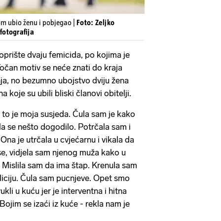
om ubio ženu i pobjegao |
Foto: Zeljko
 fotografija
oprište dvaju femicida, po kojima je
Točan motiv se neće znati do kraja
anja, no bezumno ubojstvo dviju žena
a koje su ubili bliski članovi obitelji.
 to je moja susjeda. Čula sam je kako
a da se nešto dogodilo. Potrčala sam i
 Ona je utrčala u cvjećarnu i vikala da
 se, vidjela sam njenog muža kako u
Mislila sam da ima štap. Krenula sam
liciju. Čula sam pucnjeve. Opet smo
ukli u kuću jer je interventna i hitna
Bojim se izaći iz kuće - rekla nam je