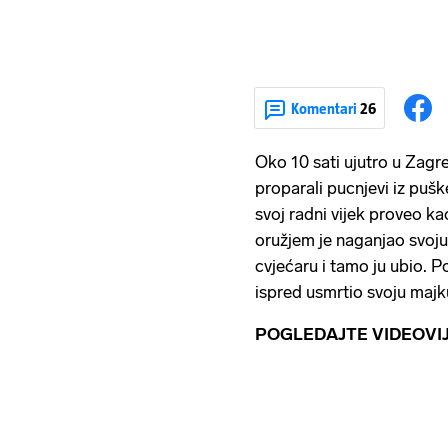
Komentari
26
Oko 10 sati ujutro u Zagreb
proparali pucnjevi iz puš
svoj radni vijek proveo k
oružjem je naganjao svoju
cvjećaru i tamo ju ubio. Po
ispred usmrtio svoju majk
POGLEDAJTE VIDEOVIJ