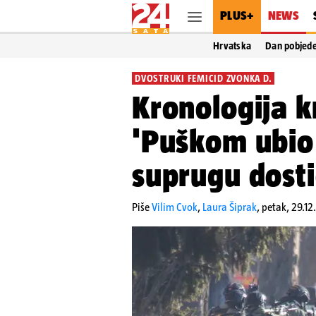
PLUS+
NEWS
Hrvatska
Dan pobjed
DVOSTRUKI FEMICID ZVONKA D.
Kronologija 
'Puškom ubio
suprugu dosti
Piše
Vilim Cvok
,
Laura Šiprak
,
petak, 29.12