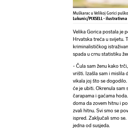
Muškarac u Velikoj Gorici pušk
Lukunic/PIXSELL - ilustrativna
Velika Gorica postala je p
Hrvatska treća u svijetu. 
kriminalističkog istraživ
spada u crnu statistiku žen
- Čula sam ženu kako trči,
vrišti. Izašla sam i mislil
vikala joj što se dogodilo.
će je ubiti. Okrenula sam
čarapama i gaćama hoda. 
doma da zovem hitnu i po
zvali hitnu. Svi smo se pov
ispred. Zaključali smo se. 
jedna od susjeda.