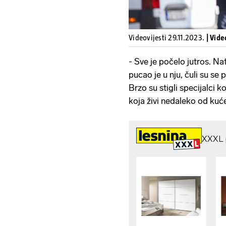
Videovijesti 29.11.2023.
| Vid
- Sve je počelo jutros. N
pucao je u nju, čuli su se 
Brzo su stigli specijalci k
koja živi nedaleko od kuć