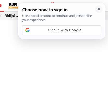
S
PRIJAVA
e
Vidi još…