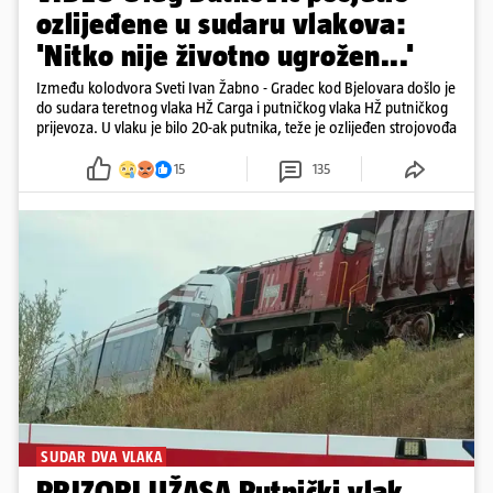
ozlijeđene u sudaru vlakova:
'Nitko nije životno ugrožen...'
Između kolodvora Sveti Ivan Žabno - Gradec kod Bjelovara došlo je
do sudara teretnog vlaka HŽ Carga i putničkog vlaka HŽ putničkog
prijevoza. U vlaku je bilo 20-ak putnika, teže je ozlijeđen strojovođa
15
135
SUDAR DVA VLAKA
PRIZORI UŽASA Putnički vlak