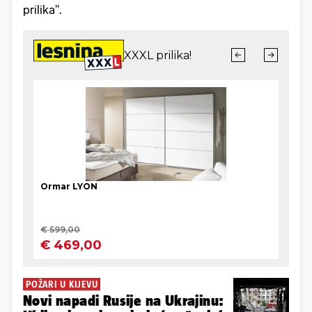
prilika".
POŽARI U KIJEVU
Novi napadi Rusije na Ukrajinu: