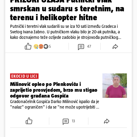
smrskan u sudaru s teretnim, na
terenu i helikopter hitne
Putnički i teretni vlak sudarili su se iza 10 sati između Gradeca i
Svetog Ivana žabno. U putničkom vlaku bilo je 20-ak putnika, a
kako doznajemo teže ozljede zadobio je strojovođa putničkog
vlaka. Zatvoren je promet, a fotoreporteri Prigorskog objavili su
5
47
prve snimke s mjesta sudara
EKOCID U LICI
Milinović opleo po Plenkoviću i
zaprijetio prosvjedom, brzo mu stigao
odgovor građana Gospića
Gradonačelnik Gospića Darko Milinović ispalio da je
"nalaz" ograničen" i da se "ne može upotrijebiti za
sudske sporove". Građani Gospića ga podsjetili da
ga je naručio Uskok i da je dio spisa
13