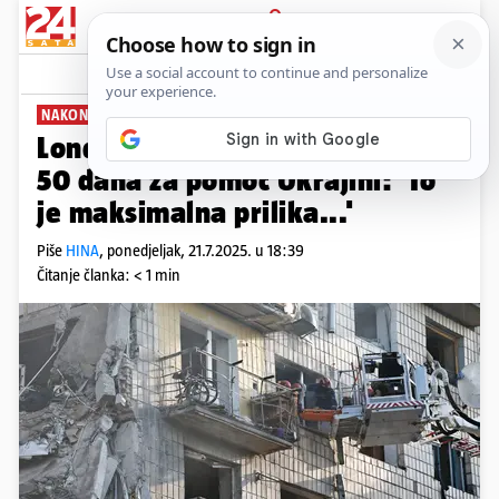
PRIJAVA
News
Komentari
2
NAKON ULATIMATUMA TRUMPA
London poziva na kampanju od
50 dana za pomoć Ukrajini: 'To
je maksimalna prilika...'
Piše
HINA
,
ponedjeljak, 21.7.2025. u 18:39
Čitanje članka: < 1 min