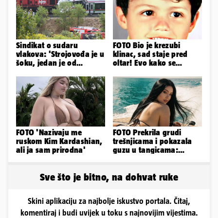
Sindikat o sudaru
FOTO Bio je krezubi
vlakova: 'Strojovođa je u
klinac, sad staje pred
šoku, jedan je od
oltar! Evo kako se
najboljih i
mijenjao jedan od
najobučenijih...'
najvećih...
FOTO 'Nazivaju me
FOTO Prekrila grudi
ruskom Kim Kardashian,
trešnjicama i pokazala
ali ja sam prirodna'
guzu u tangicama:
Ovako ljetuje bujna
Slavonka
Sve što je bitno, na dohvat ruke
Skini aplikaciju za najbolje iskustvo portala. Čitaj,
komentiraj i budi uvijek u toku s najnovijim vijestima.