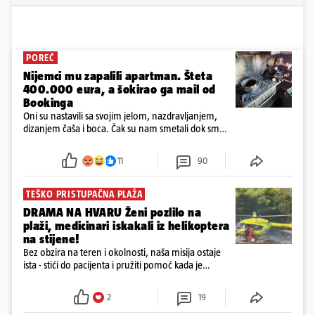
POREČ
Nijemci mu zapalili apartman. Šteta
400.000 eura, a šokirao ga mail od
Bookinga
Oni su nastavili sa svojim jelom, nazdravljanjem,
dizanjem čaša i boca. Čak su nam smetali dok smo
u panici kupili crijeva kako bismo pokušali ugasiti
požar, rekao je vlasnik
11
90
TEŠKO PRISTUPAČNA PLAŽA
DRAMA NA HVARU Ženi pozlilo na
plaži, medicinari iskakali iz helikoptera
na stijene!
Bez obzira na teren i okolnosti, naša misija ostaje
ista - stići do pacijenta i pružiti pomoć kada je
najpotrebnija - objavilo je Ministarstvo zdravstva na
Facebooku
2
19