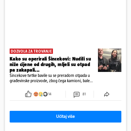
DOZVOLA ZA TROVANJE
Kako su operirali Šincekovi: Nudili su
niže cijene od drugih, mljeli su otpad
pa zakapali...
Šincekove tvrtke bavile su se preradom otpada u
građevinske proizvode, zbog čega kamioni, bale
plastike i samljeveni materijal dugo nisu izazivali
sumnju
14
81
Učitaj više