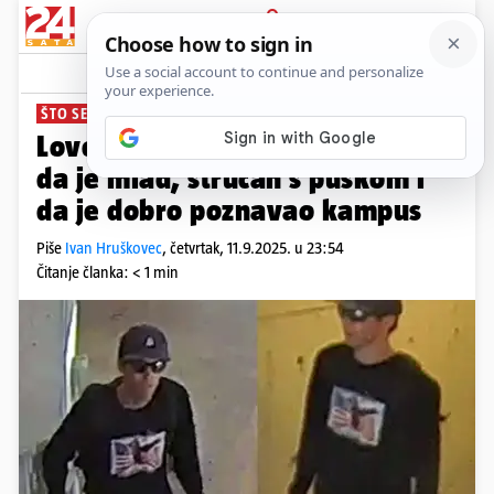
PRIJAVA
News
Komentari
7
ŠTO SE ZNA O NAPADAČU
Love Kirkovog ubojicu: Vjeruju
da je mlad, stručan s puškom i
da je dobro poznavao kampus
Piše
Ivan Hruškovec
,
četvrtak, 11.9.2025. u 23:54
Čitanje članka: < 1 min