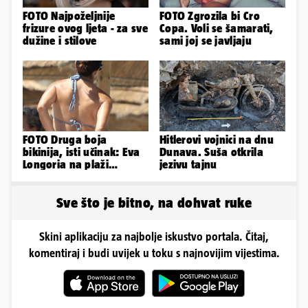
FOTO Najpoželjnije
FOTO Zgrozila bi Cro
frizure ovog ljeta - za sve
Copa. Voli se šamarati,
dužine i stilove
sami joj se javljaju
FOTO Druga boja
Hitlerovi vojnici na dnu
bikinija, isti učinak: Eva
Dunava. Suša otkrila
Longoria na plaži
jezivu tajnu
pipkala svoje zanosne
obline
Sve što je bitno, na dohvat ruke
Skini aplikaciju za najbolje iskustvo portala. Čitaj,
komentiraj i budi uvijek u toku s najnovijim vijestima.