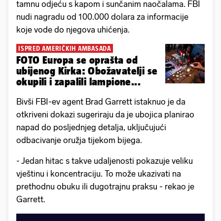
tamnu odjeću s kapom i sunčanim naočalama. FBI
nudi nagradu od 100.000 dolara za informacije
koje vode do njegova uhićenja.
ISPRED AMERIČKIH AMBASADA
FOTO Europa se oprašta od
ubijenog Kirka: Obožavatelji se
okupili i zapalili lampione...
Bivši FBI-ev agent Brad Garrett istaknuo je da
otkriveni dokazi sugeriraju da je ubojica planirao
napad do posljednjeg detalja, uključujući
odbacivanje oružja tijekom bijega.
- Jedan hitac s takve udaljenosti pokazuje veliku
vještinu i koncentraciju. To može ukazivati na
prethodnu obuku ili dugotrajnu praksu - rekao je
Garrett.