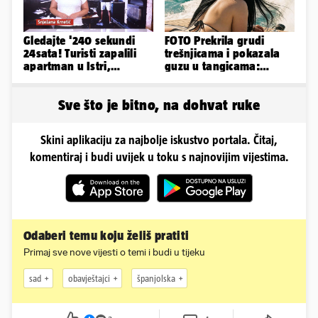
Gledajte '240 sekundi
FOTO Prekrila grudi
24sata! Turisti zapalili
trešnjicama i pokazala
apartman u Istri,
guzu u tangicama:
vlasnik: 'Sezona mi je
Ovako ljetuje bujna
završena'
Slavonka
Sve što je bitno, na dohvat ruke
Skini aplikaciju za najbolje iskustvo portala. Čitaj,
komentiraj i budi uvijek u toku s najnovijim vijestima.
Odaberi temu koju želiš pratiti
Primaj sve nove vijesti o temi i budi u tijeku
sad
obavještajci
španjolska