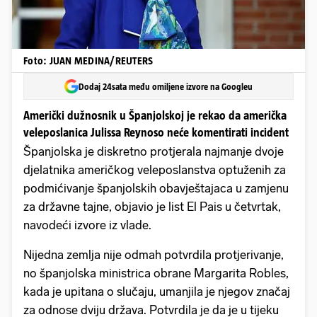
Foto: JUAN MEDINA/REUTERS
Dodaj 24sata među omiljene izvore na Googleu
Američki dužnosnik u Španjolskoj je rekao da američka
veleposlanica Julissa Reynoso neće komentirati incident
Španjolska je diskretno protjerala najmanje dvoje
djelatnika američkog veleposlanstva optuženih za
podmićivanje španjolskih obavještajaca u zamjenu
za državne tajne, objavio je list El Pais u četvrtak,
navodeći izvore iz vlade.
Nijedna zemlja nije odmah potvrdila protjerivanje,
no španjolska ministrica obrane Margarita Robles,
kada je upitana o slučaju, umanjila je njegov značaj
za odnose dviju država. Potvrdila je da je u tijeku