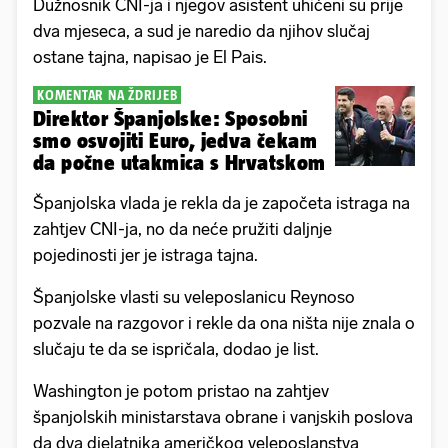
Dužnosnik CNI-ja i njegov asistent uhićeni su prije
dva mjeseca, a sud je naredio da njihov slučaj
ostane tajna, napisao je El Pais.
KOMENTAR NA ŽDRIJEB
Direktor Španjolske: Sposobni
smo osvojiti Euro, jedva čekam
da počne utakmica s Hrvatskom
Španjolska vlada je rekla da je započeta istraga na
zahtjev CNI-ja, no da neće pružiti daljnje
pojedinosti jer je istraga tajna.
Španjolske vlasti su veleposlanicu Reynoso
pozvale na razgovor i rekle da ona ništa nije znala o
slučaju te da se ispričala, dodao je list.
Washington je potom pristao na zahtjev
španjolskih ministarstava obrane i vanjskih poslova
da dva djelatnika američkog veleposlanstva