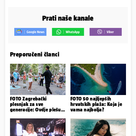
Prati naše kanale
Preporučeni članci
FOTO Zagrebački
FOTO 50 najljepših
plesnjak za sve
hrvatskih plaža: Koja je
generacije: Ovdje plešu
vama najbolja?
baš svi