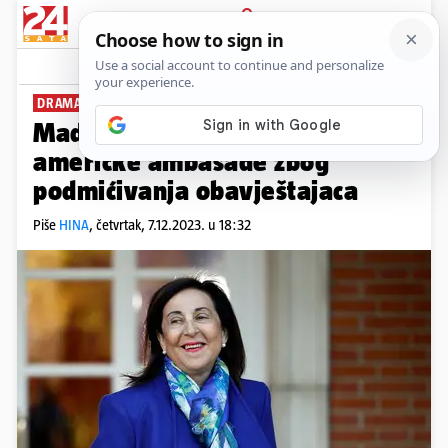
PRIJAVA
News
Komentari
4
DRAMA U ODNOSIMA
Madrid protjerao dva djelatnika
američke ambasade zbog
podmićivanja obavještajaca
Piše
HINA
,
četvrtak, 7.12.2023. u 18:32