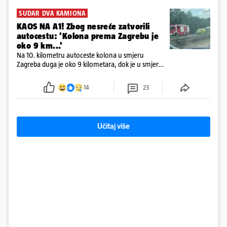
SUDAR DVA KAMIONA
KAOS NA A1! Zbog nesreće zatvorili
autocestu: 'Kolona prema Zagrebu je
oko 9 km...'
Na 10. kilometru autoceste kolona u smjeru
Zagreba duga je oko 9 kilometara, dok je u smjeru
mora kolona duga oko tri kilometra
14
23
Učitaj više