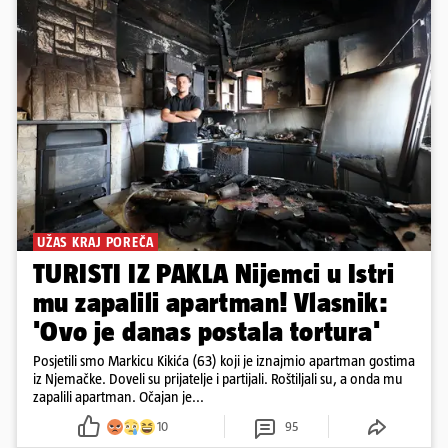
UŽAS KRAJ POREČA
TURISTI IZ PAKLA Nijemci u Istri
mu zapalili apartman! Vlasnik:
'Ovo je danas postala tortura'
Posjetili smo Markicu Kikića (63) koji je iznajmio apartman gostima
iz Njemačke. Doveli su prijatelje i partijali. Roštiljali su, a onda mu
zapalili apartman. Očajan je...
10
95