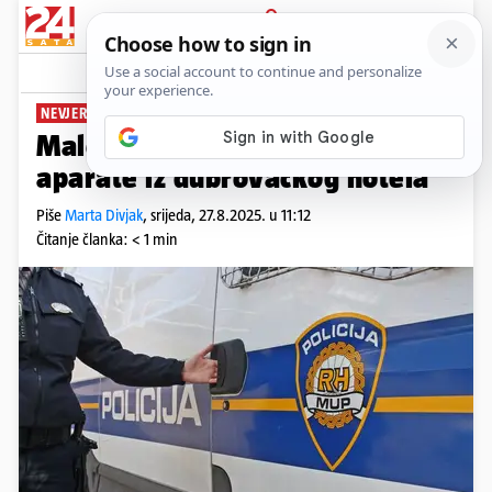
PRIJAVA
News
Komentari
1
NEVJEROJATNO
Maloljetnici ukrali vatrogasne
aparate iz dubrovačkog hotela
Piše
Marta Divjak
,
srijeda, 27.8.2025. u 11:12
Čitanje članka: < 1 min