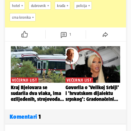
hotel
dubrovnik
krađa
policija
crna kronika
1
Komentari
1