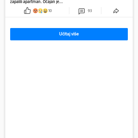
zapalili apartman. Očajan je...
10
93
Učitaj više