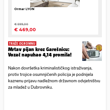
TRAŽE OGROMNU
Mrtav pijan kroz Garešnicu:
Vozač napuhao 4,14 promila!
Nakon dovršetka kriminalističkog istraživanja,
protiv trojice osumnjičenih policija je podnijela
kaznenu prijavu nadležnom državnom odvjetništvu
za mladež u Dubrovniku.