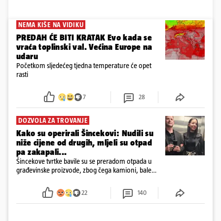
NEMA KIŠE NA VIDIKU
PREDAH ĆE BITI KRATAK Evo kada se
vraća toplinski val. Većina Europe na
udaru
Početkom sljedećeg tjedna temperature će opet
rasti
7
28
DOZVOLA ZA TROVANJE
Kako su operirali Šincekovi: Nudili su
niže cijene od drugih, mljeli su otpad
pa zakapali...
Šincekove tvrtke bavile su se preradom otpada u
građevinske proizvode, zbog čega kamioni, bale
plastike i samljeveni materijal dugo nisu izazivali
sumnju
22
140