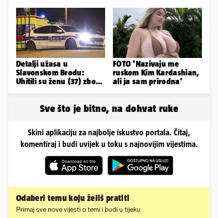
poslije i kako izgleda?
predstavili javnosti
Detalji užasa u
FOTO 'Nazivaju me
Slavonskom Brodu:
ruskom Kim Kardashian,
Uhitili su ženu (37) zbog
ali ja sam prirodna'
smrti 71-godišnjeg
muškarca
Sve što je bitno, na dohvat ruke
Skini aplikaciju za najbolje iskustvo portala. Čitaj,
komentiraj i budi uvijek u toku s najnovijim vijestima.
Odaberi temu koju želiš pratiti
Primaj sve nove vijesti o temi i budi u tijeku