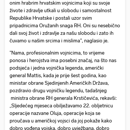
onim hrabrim hrvatskim vojnicima koji su svoje
živote i zdravlje utkali u slobodu i samostalnost
Republike Hrvatske i postali uzor svim
pripadnicima Oružanih snaga RH. Oni su nesebično
dali svoj život i zdravlje za našu slobodu i zato ih
čuvamo u našim srcima i mislima", naglasio je.
"Nama, profesionalnim vojnicima, to vrijeme
ponosa i herojstva ima posebni značaj, na što nas
podsjeća i jedna vojnička legenda, američki
general Mattis, kada je prije šest godina, kao
ministar obrane Sjedinjenih Američkih Država,
pozdravio drugu vojničku legendu, tadašnjeg
ministra obrane RH generala Krstičevića, rekavši:
„Sljedećeg mjeseca obilježavamo 22. obljetnicu
operacije nazvane Oluja, operacije koja se
proučava u američkoj vojsci da joj pokaže kako
dobro vođena vojska, dobro uvježbana, dobro