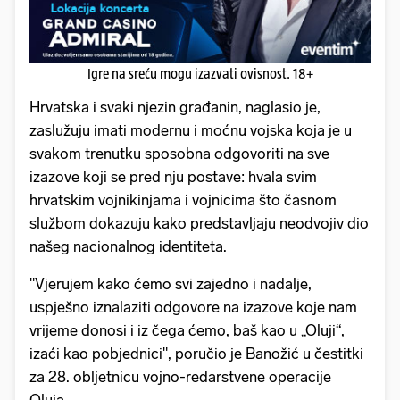
Igre na sreću mogu izazvati ovisnost. 18+
Hrvatska i svaki njezin građanin, naglasio je,
zaslužuju imati modernu i moćnu vojska koja je u
svakom trenutku sposobna odgovoriti na sve
izazove koji se pred nju postave: hvala svim
hrvatskim vojnikinjama i vojnicima što časnom
službom dokazuju kako predstavljaju neodvojiv dio
našeg nacionalnog identiteta.
"Vjerujem kako ćemo svi zajedno i nadalje,
uspješno iznalaziti odgovore na izazove koje nam
vrijeme donosi i iz čega ćemo, baš kao u „Oluji“,
izaći kao pobjednici", poručio je Banožić u čestitki
za 28. obljetnicu vojno-redarstvene operacije