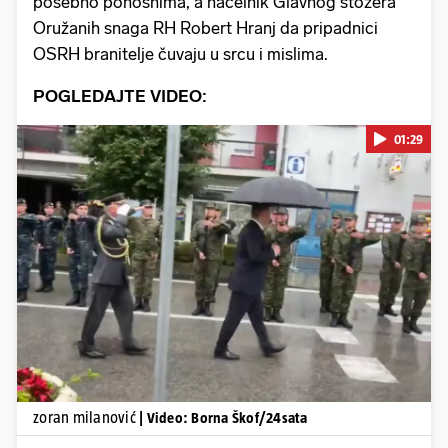
posebno ponosnima, a načelnik Glavnog stožera
Oružanih snaga RH Robert Hranj da pripadnici
OSRH branitelje čuvaju u srcu i mislima.
POGLEDAJTE VIDEO:
01:29
Pokretanje videa...
zoran milanović
| Video: Borna Škof/24sata