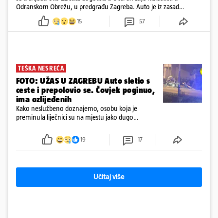
Odranskom Obrežu, u predgrađu Zagreba. Auto je iz zasad
neutvrđenih razloga sletio s kolnika, a od siline udara vozilo se
15
57
prepolovilo.
TEŠKA NESREĆA
FOTO: UŽAS U ZAGREBU Auto sletio s
ceste i prepolovio se. Čovjek poginuo,
ima ozlijeđenih
Kako neslužbeno doznajemo, osobu koja je
preminula liječnici su na mjestu jako dugo
reanimirali
19
17
Učitaj više