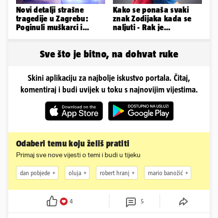
Novi detalji strašne
Kako se ponaša svaki
tragedije u Zagrebu:
znak Zodijaka kada se
Poginuli muškarci i
naljuti - Rak je
vozačica otprije poznati
agresivan, a Vaga brzo
policiji
oprašta
Sve što je bitno, na dohvat ruke
Skini aplikaciju za najbolje iskustvo portala. Čitaj,
komentiraj i budi uvijek u toku s najnovijim vijestima.
Odaberi temu koju želiš pratiti
Primaj sve nove vijesti o temi i budi u tijeku
dan pobjede
oluja
robert hranj
mario banožić
4
5