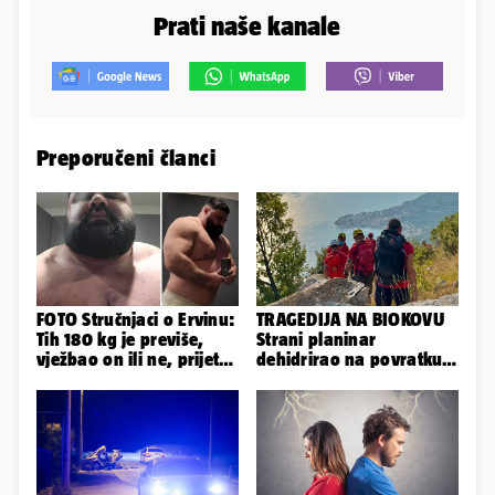
Prati naše kanale
Preporučeni članci
FOTO Stručnjaci o Ervinu:
TRAGEDIJA NA BIOKOVU
Tih 180 kg je previše,
Strani planinar
vježbao on ili ne, prijete
dehidrirao na povratku s
mu mnoge komplikacije
uspona: Preminuo je!