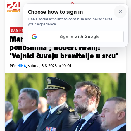
PRIJAVA
News
Komentari
5
DAN POBJEDE
Mario Banožić: 'Oluja nas čini
ponosnima'; Robert Hranj:
'Vojnici čuvaju branitelje u srcu'
Piše
HINA
,
subota, 5.8.2023. u 10:01