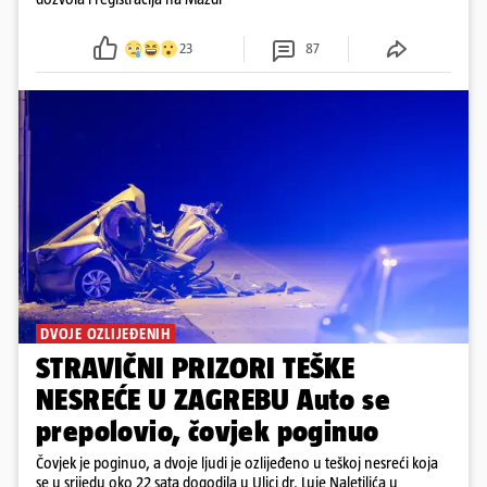
23
87
DVOJE OZLIJEĐENIH
STRAVIČNI PRIZORI TEŠKE
NESREĆE U ZAGREBU Auto se
prepolovio, čovjek poginuo
Čovjek je poginuo, a dvoje ljudi je ozlijeđeno u teškoj nesreći koja
se u srijedu oko 22 sata dogodila u Ulici dr. Luje Naletilića u