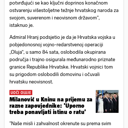
potvrđujući se kao ključni doprinos konačnom
ostvarenju višestoljetne težnje hrvatskog naroda za
svojom, suverenom i neovisnom državom",
istaknuo je.
Admiral Hranj podsjetio je da je Hrvatska vojska u
pobjedonosnoj vojno-redarstvenoj operaciji
„Oluja“, u samo 84 sata, oslobodila okupirana
područja i trajno osigurala međunarodno priznate
granice Republike Hrvatske. Hrvatski vojnici tom
su prigodom oslobodili domovinu i očuvali
hrvatsku neovisnost.
UOČI OLUJE
Milanović u Kninu na prijemu za
razne zapovjednike: 'Uporno
treba ponavljati istinu o ratu'
"Naše misli i zahvalnost okrenute su prema svim