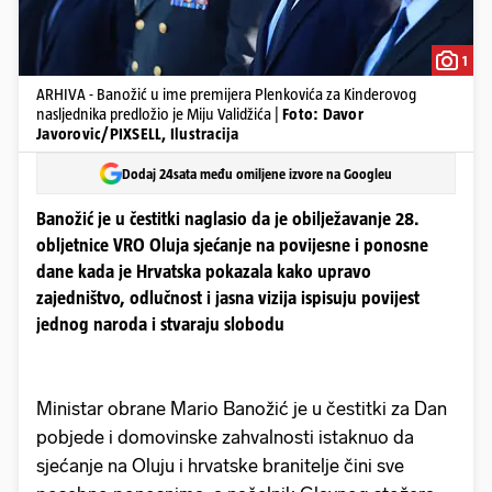
1
ARHIVA - Banožić u ime premijera Plenkovića za Kinderovog
nasljednika predložio je Miju Validžića |
Foto: Davor
Javorovic/PIXSELL, Ilustracija
Dodaj 24sata među omiljene izvore na Googleu
Banožić je u čestitki naglasio da je obilježavanje 28.
obljetnice VRO Oluja sjećanje na povijesne i ponosne
dane kada je Hrvatska pokazala kako upravo
zajedništvo, odlučnost i jasna vizija ispisuju povijest
jednog naroda i stvaraju slobodu
Ministar obrane Mario Banožić je u čestitki za Dan
pobjede i domovinske zahvalnosti istaknuo da
sjećanje na Oluju i hrvatske branitelje čini sve