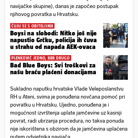
navijačke skupine), danas je započeo postupak
njihovog povratka u Hrvatsku.
ČUJU SE S OBITELJIMA
Boysi na slobodi: Nitko još nije
napustio Grčku, policija ih čuva
u strahu od napada AEK-ovaca
PLENKOVIĆ JEDNO, BBB DRUGO
Bad Blue Boys: Svi troškovi za
našu braću plaćeni donacijama
Sukladno naputku hrvatske Vlade Veleposlanstvu
RH u Ateni, svima je ponuđena novčana pomoć pri
povratku u Hrvatsku. Ujedno, ponuđena je i
mogućnost izvrštenja uplate jamčevine uz kasniji
povrat, radi ubrzanja procedura, no takva ponuda
nije iskorištena s obzirom da je jamčevina uplaćena
putem odvjetnika navijača.