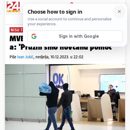
PRIJAVA
News
Komentari
33
NISU TRAŽILI JAMČEVINU
MVEP o plaćanju troškova BBB-
a: 'Pružili smo novčanu pomoć'
Piše
Ivan Jukić
,
nedjelja, 10.12.2023. u 22:02