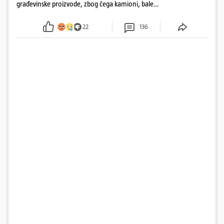
građevinske proizvode, zbog čega kamioni, bale
plastike i samljeveni materijal dugo nisu izazivali
sumnju
22
136