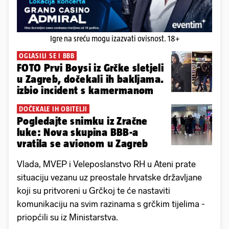
Igre na sreću mogu izazvati ovisnost. 18+
OGLASILI SE I BBB
FOTO Prvi Boysi iz Grčke sletjeli
u Zagreb, dočekali ih bakljama.
izbio incident s kamermanom
DOČEKALE IH OBITELJI
Pogledajte snimku iz Zračne
luke: Nova skupina BBB-a
vratila se avionom u Zagreb
Vlada, MVEP i Veleposlanstvo RH u Ateni prate
situaciju vezanu uz preostale hrvatske državljane
koji su pritvoreni u Grčkoj te će nastaviti
komunikaciju na svim razinama s grčkim tijelima -
priopćili su iz Ministarstva.