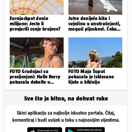
Eurojackpot donio
Jutro donijelo kišu i
milijune: Jeste li
svježinu u unutrašnjosti,
provjerili svoje brojeve?
mogući pljuskovi. Čeka
nas vruć dan, bit će do
36
FOTO Grudnjaci su
FOTO Maja Šuput
precijenjeni: Halle Berry
pokazala je isklesano
pokazala dekolte u
tijelo u bikiniju
zavodljivoj satenskoj
haljinici
Sve što je bitno, na dohvat ruke
Skini aplikaciju za najbolje iskustvo portala. Čitaj,
komentiraj i budi uvijek u toku s najnovijim vijestima.