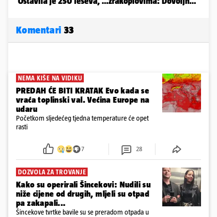
Komentari
33
NEMA KIŠE NA VIDIKU
PREDAH ĆE BITI KRATAK Evo kada se
vraća toplinski val. Većina Europe na
udaru
Početkom sljedećeg tjedna temperature će opet
rasti
7
28
DOZVOLA ZA TROVANJE
Kako su operirali Šincekovi: Nudili su
niže cijene od drugih, mljeli su otpad
pa zakapali...
Šincekove tvrtke bavile su se preradom otpada u