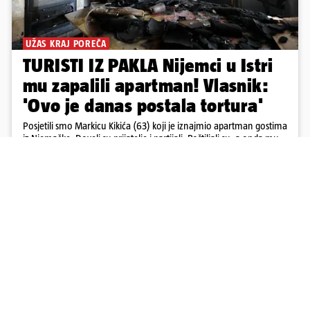
UŽAS KRAJ POREČA
TURISTI IZ PAKLA Nijemci u Istri
mu zapalili apartman! Vlasnik:
'Ovo je danas postala tortura'
Posjetili smo Markicu Kikića (63) koji je iznajmio apartman gostima
iz Njemačke. Doveli su prijatelje i partijali. Roštiljali su, a onda mu
zapalili apartman. Očajan je...
10
90
Učitaj više