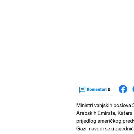
Komentari
0
Ministri vanjskih poslova 
Arapskih Emirata, Katara i
prijedlog američkog pred
Gazi, navodi se u zajedničk