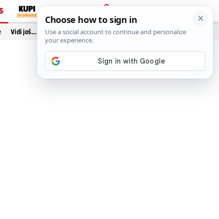
S
PRIJAVA
e
Vidi još…