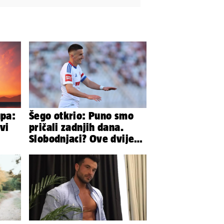
upa:
Šego otkrio: Puno smo
vi
pričali zadnjih dana.
Slobodnjaci? Ove dvije
stvari su ključne...