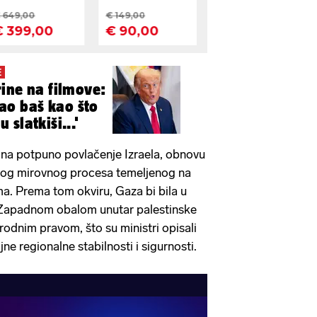
E
ine na filmove:
ao baš kao što
slatkiši...'
a na potpuno povlačenje Izraela, obnovu
nog mirovnog procesa temeljenog na
a. Prema tom okviru, Gaza bi bila u
 Zapadnom obalom unutar palestinske
odnim pravom, što su ministri opisali
jne regionalne stabilnosti i sigurnosti.