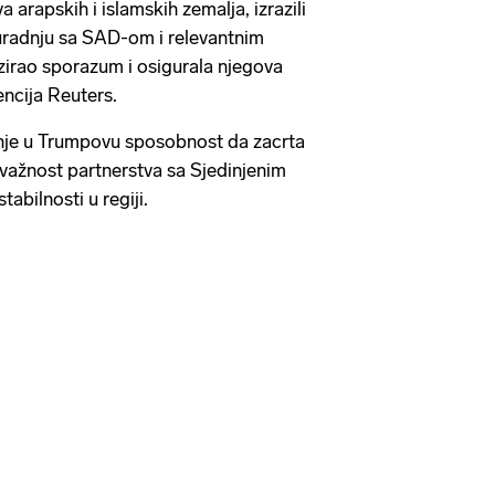
 arapskih i islamskih zemalja, izrazili
uradnju sa SAD-om i relevantnim
izirao sporazum i osigurala njegova
encija Reuters.
erenje u Trumpovu sposobnost da zacrta
 važnost partnerstva sa Sjedinjenim
abilnosti u regiji.