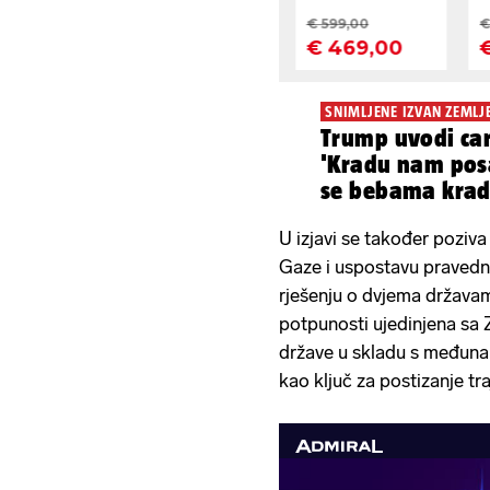
SNIMLJENE IZVAN ZEMLJ
Trump uvodi car
'Kradu nam pos
se bebama kradu 
U izjavi se također poziv
Gaze i uspostavu praved
rješenju o dvjema državam
potpunosti ujedinjena sa
države u skladu s međunar
kao ključ za postizanje tra