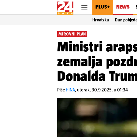
PLUS+
NEWS
Hrvatska
Dan pobjed
MIROVNI PLAN
Ministri araps
zemalja pozdr
Donalda Trum
Piše
HINA
,
utorak, 30.9.2025. u 01:34