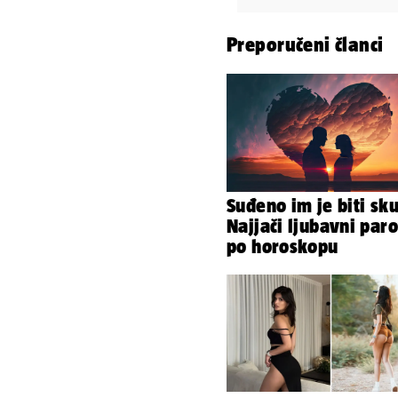
Preporučeni članci
Suđeno im je biti sk
Najjači ljubavni paro
po horoskopu