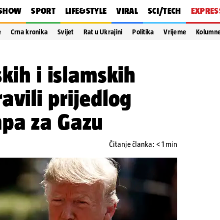
SHOW
SPORT
LIFE&STYLE
VIRAL
SCI/TECH
EXPRES
e
Crna kronika
Svijet
Rat u Ukrajini
Politika
Vrijeme
Kolumn
kih i islamskih
avili prijedlog
pa za Gazu
Čitanje članka: < 1 min