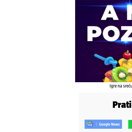
Igre na sreć
Prat