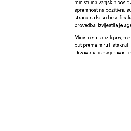
ministrima vanjskih poslova
spremnost na pozitivnu s
stranama kako bi se final
provedba, izvijestila je ag
Ministri su izrazili povj
put prema miru i istaknuli
Državama u osiguravanju st