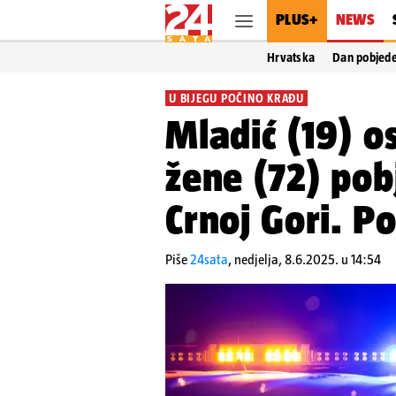
PLUS+
NEWS
Hrvatska
Dan pobjed
U BIJEGU POČINO KRAĐU
Mladić (19) o
žene (72) pob
Crnoj Gori. Pol
Piše
24sata
,
nedjelja, 8.6.2025. u 14:54