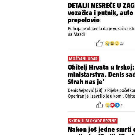
DETALJI NESREĆE U ZAG
vozačica i putnik, auto
prepolovio
Policija je objavila da je vozačici is
na Mazdi
23
MOŽDANI UDAR
Obitelj Hrvata u Irskoj:
ministarstva. Denis s
Strah nas je'
Denis Vejzović (38) iz Rijeke početk
Operiran je i završio je u komi. Obite
kako tamošnji liječnici ne vjeruju u
21
SKIDAJU BLOKADE BRZINE
Nakon još jedne smrti 