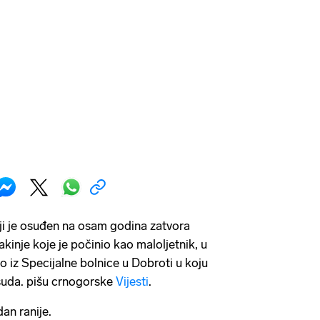
ji je osuđen na osam godina zatvora
kinje koje je počinio kao maloljetnik, u
o iz Specijalne bolnice u Dobroti u koju
suda. pišu crnogorske
Vijesti
.
an ranije.