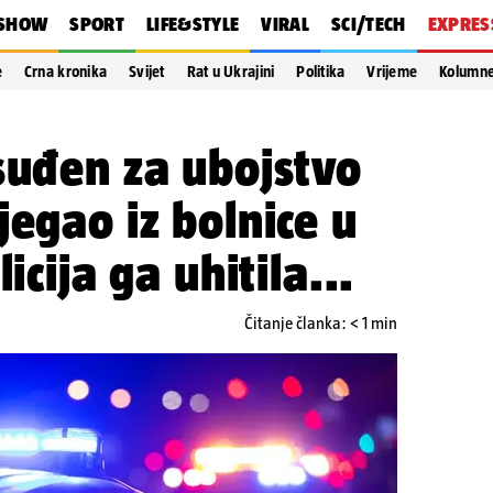
SHOW
SPORT
LIFE&STYLE
VIRAL
SCI/TECH
EXPRES
e
Crna kronika
Svijet
Rat u Ukrajini
Politika
Vrijeme
Kolumn
suđen za ubojstvo
jegao iz bolnice u
icija ga uhitila...
Čitanje članka: < 1 min