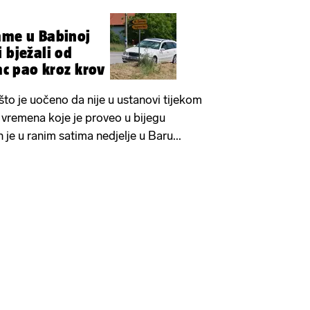
ame u Babinoj
 bježali od
jac pao kroz krov
što je uočeno da nije u ustanovi tijekom
m vremena koje je proveo u bijegu
n je u ranim satima nedjelje u Baru...