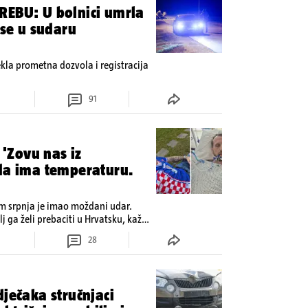
REBU: U bolnici umrla
 se u sudaru
tekla prometna dozvola i registracija
91
 'Zovu nas iz
ada ima temperaturu.
om srpnja je imao moždani udar.
lj ga želi prebaciti u Hrvatsku, kažu
 oporavak: 'Imamo 72 sata'
28
dječaka stručnjaci