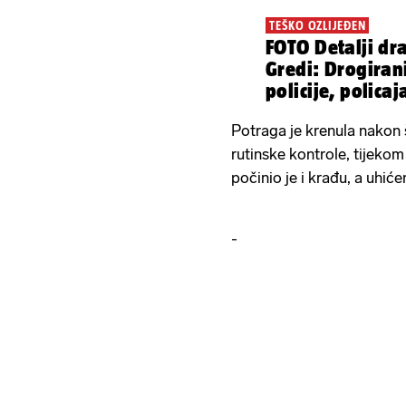
TEŠKO OZLIJEĐEN
FOTO Detalji dr
Gredi: Drogirani
policije, polica
Potraga je krenula nakon 
rutinske kontrole, tijeko
počinio je i krađu, a uhiće
-