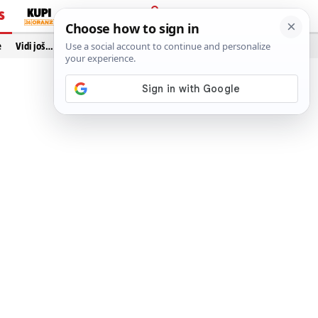
S
PRIJAVA
e
Vidi još…