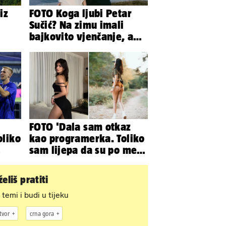
iz
FOTO Koga ljubi Petar
Sučić? Na zimu imali
bajkovito vjenčanje, a
sada je na svijet stigao -
sin!
FOTO 'Dala sam otkaz
oliko
kao programerka. Toliko
sam lijepa da su po meni
napravili lutku'
eliš pratiti
 temi i budi u tijeku
tvor
crna gora