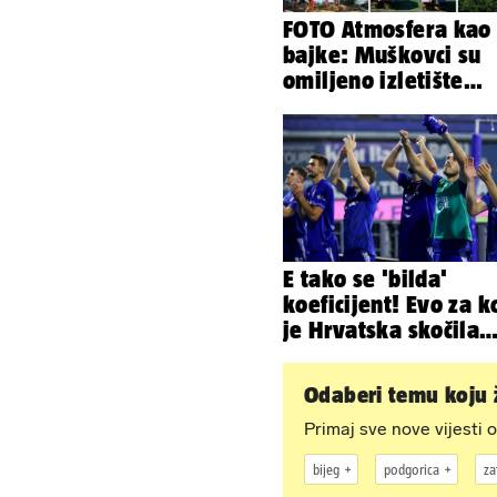
FOTO Atmosfera kao 
bajke: Muškovci su
omiljeno izletište
Zadrana, pogledajte
zašto
E tako se 'bilda'
koeficijent! Evo za k
je Hrvatska skočila
nakon pobjeda naših
klubova
Odaberi temu koju ž
Primaj sve nove vijesti o
bijeg
podgorica
za