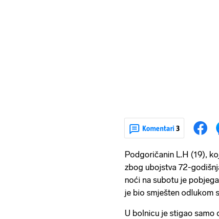
Komentari
3
Podgoričanin L.H (19), ko
zbog ubojstva 72-godišnja
noći na subotu je pobjega
je bio smješten odlukom 
U bolnicu je stigao samo d