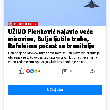
31. OBLJETNICA
UŽIVO Plenković najavio veće
mirovine, Bulja ljutile trake,
Rafaleima počast za branitelje
Dan pobjede i domovinske zahvalnosti te Dan hrvatskih branitelja
obilježava se 5. kolovoza kao državni praznik u znak sjećanja na
vojno-redarstvenu operaciju Oluja i oslobođenje Knina 1995.
godine
47
119
Učitaj više