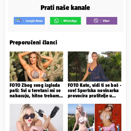
Prati naše kanale
Preporučeni članci
FOTO Zbog svog izgleda
FOTO Kate, vidi ti se baš -
pati: Svi u teretani mi se
sve! Sportska novinarka
nabacuju, hitno trebam
provocira pratitelje u
tjelohranitelja!
oskudnim haljinama