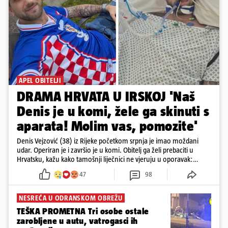
APEL OBITELJI
DRAMA HRVATA U IRSKOJ 'Naš
Denis je u komi, žele ga skinuti s
aparata! Molim vas, pomozite'
Denis Vejzović (38) iz Rijeke početkom srpnja je imao moždani
udar. Operiran je i završio je u komi. Obitelj ga želi prebaciti u
Hrvatsku, kažu kako tamošnji liječnici ne vjeruju u oporavak:
'Imamo 72 sata'
47
98
NESREĆA U ODRANSKOM OBREŽU
TEŠKA PROMETNA Tri osobe ostale
zarobljene u autu, vatrogasci ih