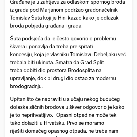
Građane je u zahtjevu za odlaskom spornog broda
iz grada pod Marjanom podržao gradonačelnik
Tomislav Šuta koji je Hini kazao kako je odlazak
broda pobjeda građana i grada.
Šuta podsjeća da je često govorio o problemu
škvera i ponavlja da treba preispitati
koncesiju, koja je vlasniku Tomislavu Debeljaku već
trebala biti ukinuta. Smatra da Grad Split
treba dobiti dio prostora Brodosplita na
upravljanje, dok bi drugi dio ostao za modernu
brodogradnju.
Upitan što će napraviti u slučaju nekog budućeg
dolaska sličnih brodova u škver odgovorio je kako
je to neprihvatljivo. "Opasni otpad ne može tek
tako dolaziti u Hrvatsku. Prvo se moramo
riješiti domaćeg opasnog otpada, ne treba nam