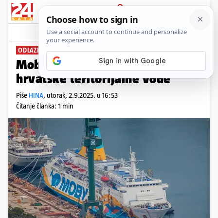
PRIJAVA
News
Komentari
1
ODLAZI BROD IZ SPLITA
Moby Drea napokon napušta
hrvatske teritorijalne vode
Piše
HINA
,
utorak, 2.9.2025. u 16:53
Čitanje članka: 1 min