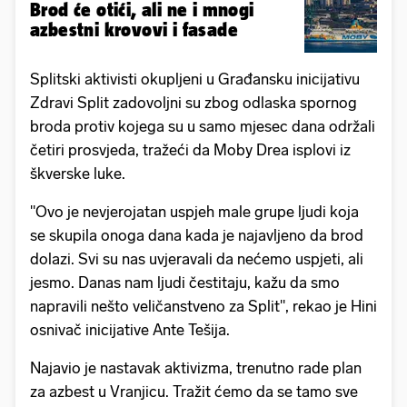
Brod će otići, ali ne i mnogi
azbestni krovovi i fasade
Splitski aktivisti okupljeni u Građansku inicijativu
Zdravi Split zadovoljni su zbog odlaska spornog
broda protiv kojega su u samo mjesec dana održali
četiri prosvjeda, tražeći da Moby Drea isplovi iz
škverske luke.
"Ovo je nevjerojatan uspjeh male grupe ljudi koja
se skupila onoga dana kada je najavljeno da brod
dolazi. Svi su nas uvjeravali da nećemo uspjeti, ali
jesmo. Danas nam ljudi čestitaju, kažu da smo
napravili nešto veličanstveno za Split", rekao je Hini
osnivač inicijative Ante Tešija.
Najavio je nastavak aktivizma, trenutno rade plan
za azbest u Vranjicu. Tražit ćemo da se tamo sve