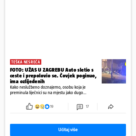
TEŠKA NESREĆA
FOTO: UŽAS U ZAGREBU Auto sletio s
ceste i prepolovio se. Čovjek poginuo,
ima ozlijeđenih
Kako neslužbeno doznajemo, osobu koja je
preminula liječnici su na mjestu jako dugo
reanimirali
19
17
Učitaj više