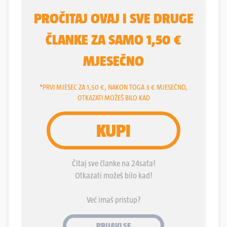
nisu čišćene punih trideset godina, pa je kralj
Euristej zadatak njihova čišćenja povjerio junaku
po imenu Heraklo. Kako je Euristej bio zeznut lik,
naredio je Heraklu da taj posao obavi za jedan
jedini dan...