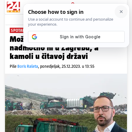
PRIJAVA
News
Komentari
2
SPOTAKLI SE NA SMETLIŠTU
PLUS+
Možemo! više ne djeluje
nadmoćno ni u Zagrebu, a
kamoli u čitavoj državi
Piše
Boris Rašeta
,
ponedjeljak, 25.12.2023. u 13:55