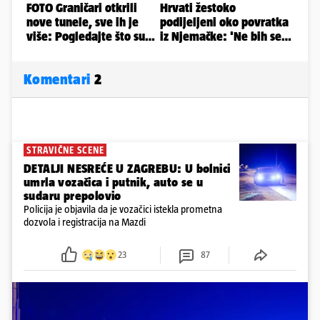
Komentari
2
STRAVIČNE SCENE
DETALJI NESREĆE U ZAGREBU: U bolnici
umrla vozačica i putnik, auto se u
sudaru prepolovio
Policija je objavila da je vozačici istekla prometna
dozvola i registracija na Mazdi
23
87