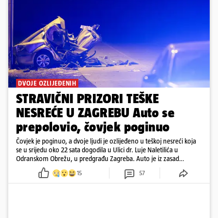
DVOJE OZLIJEĐENIH
STRAVIČNI PRIZORI TEŠKE
NESREĆE U ZAGREBU Auto se
prepolovio, čovjek poginuo
Čovjek je poginuo, a dvoje ljudi je ozlijeđeno u teškoj nesreći koja
se u srijedu oko 22 sata dogodila u Ulici dr. Luje Naletilića u
Odranskom Obrežu, u predgrađu Zagreba. Auto je iz zasad
neutvrđenih razloga sletio s kolnika, a od siline udara vozilo se
15
57
prepolovilo.