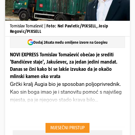
Tomislav Tomašević |
Foto: Nel Pavletic/PIXSELL, Josip
Regovic/PIXSELL
Dodaj 24sata među omiljene izvore na Googleu
NOVI EXPRESS Tomislav Tomašević obećao je srediti
'Bandićeve staje', Jakuševec, za jedan jedini mandat.
Danas se čini kako bi se lakše izvukao da je okačio
mlinski kamen oko vrata
Grčki kralj Augia bio je sposoban poljoprivrednik.
Kao sin boga imao je i stanovitu pomoć s najvišeg
mjesta, pa je njegovo stado krava bilo
blagoslovljeno. Držao je 3000 goveda, 200 plodnih
bikova i 12 srebrnih i bijelih bikova. Danas bi dobio
odlične poticaje od ministrice Vučković. Ali Augija
je imao ozbiljan problem s higijenom. Njegove staje