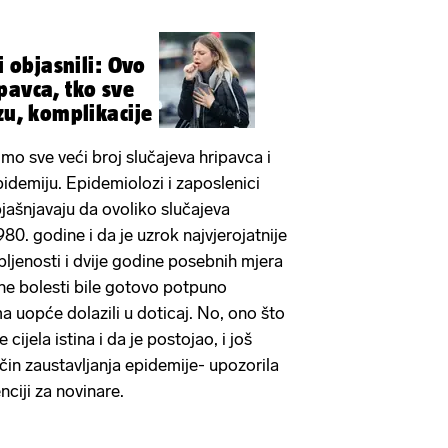
i objasnili: Ovo
pavca, tko sve
zu, komplikacije
imo sve veći broj slučajeva hripavca i
idemiju. Epidemiolozi i zaposlenici
ašnjavaju da ovoliko slučajeva
80. godine i da je uzrok najvjerojatnije
pljenosti i dvije godine posebnih mjera
zne bolesti bile gotovo potpuno
ma uopće dolazili u doticaj. No, ono što
cijela istina i da je postojao, i još
ačin zaustavljanja epidemije- upozorila
nciji za novinare.