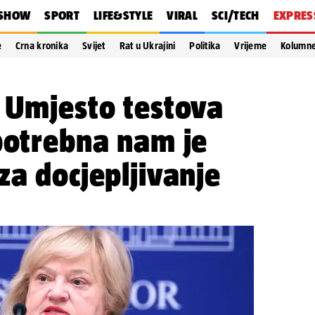
SHOW
SPORT
LIFE&STYLE
VIRAL
SCI/TECH
EXPRES
e
Crna kronika
Svijet
Rat u Ukrajini
Politika
Vrijeme
Kolumn
 Umjesto testova
potrebna nam je
za docjepljivanje