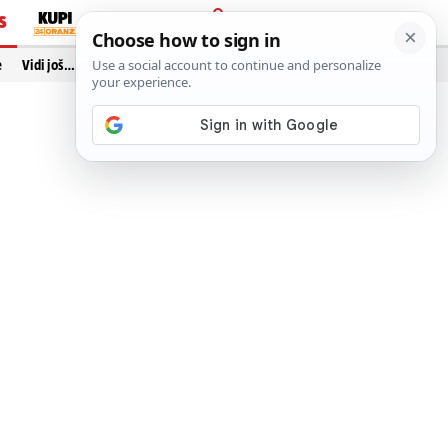
S
PRIJAVA
e
Vidi još…