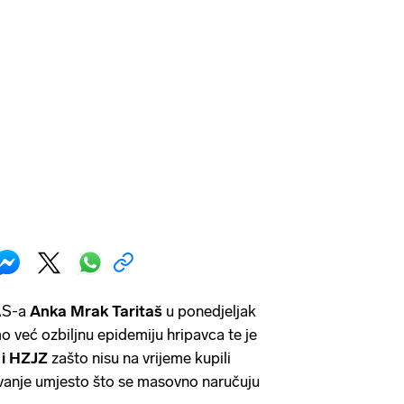
AS-a
Anka Mrak Taritaš
u ponedjeljak
o već ozbiljnu epidemiju hripavca te je
 i HZJZ
zašto nisu na vrijeme kupili
ivanje umjesto što se masovno naručuju