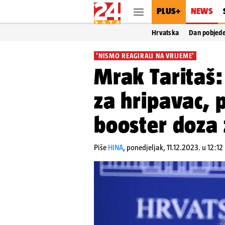
PLUS+
NEWS
Hrvatska
Dan pobjed
'NISMO REAGIRALI NA VRIJEME'
Mrak Taritaš:
za hripavac, 
booster doza 
Piše
HINA
,
ponedjeljak, 11.12.2023. u 12:12