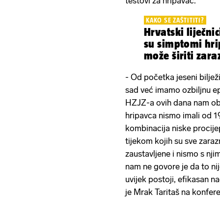
testovi za hripavac.
KAKO SE ZAŠTITITI?
Hrvatski liječnic
su simptomi hri
može širiti zara
- Od početka jeseni biljež
sad već imamo ozbiljnu ep
HZJZ-a ovih dana nam obj
hripavca nismo imali od 19
kombinacija niske procije
tijekom kojih su sve zara
zaustavljene i nismo s nji
nam ne govore je da to nije 
uvijek postoji, efikasan n
je Mrak Taritaš na konfere