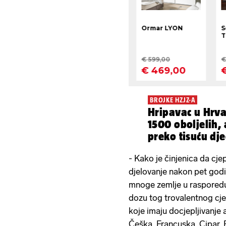
BROJKE HZJZ-A
Hripavac u Hrva
1500 oboljelih, 
preko tisuću dje
- Kako je činjenica da cje
djelovanje nakon pet godin
mnoge zemlje u rasporedu
dozu tog trovalentnog cje
koje imaju docjepljivanje 
Češka, Francuska, Cipar,