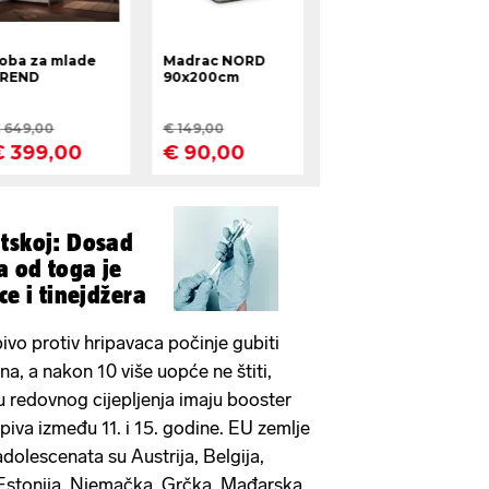
tskoj: Dosad
a od toga je
ce i tinejdžera
pivo protiv hripavaca počinje gubiti
a, a nakon 10 više uopće ne štiti,
 redovnog cijepljenja imaju booster
piva između 11. i 15. godine. EU zemlje
adolescenata su Austrija, Belgija,
 Estonija, Njemačka, Grčka, Mađarska,