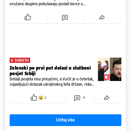
oružane skupine pokušavaju poslati borce u
Ukrajinu kako bi stekli napredne vještine ratovanja
bespilotnim letjelicama te ih kasnije koristili protiv
kolumbijske vojske
U SUBOTU
Zelenski po prvi put dolazi u službeni
posjet Srbiji
Detalji posjeta nisu priopćeni, a Vučić je u četvrtak,
najavljujući dolazak ukrajinskog šefa države, rekao
novinarima da imaju "više tema", među ostalim i
europski put Ukrajine i Srbije
3
8
Učitaj više