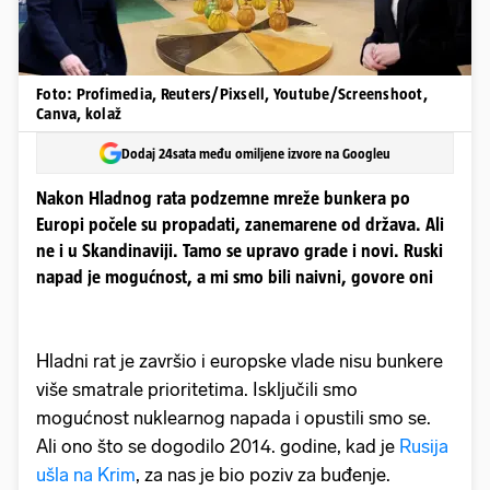
Foto: Profimedia, Reuters/Pixsell, Youtube/Screenshoot,
Canva, kolaž
Dodaj 24sata među omiljene izvore na Googleu
Nakon Hladnog rata podzemne mreže bunkera po
Europi počele su propadati, zanemarene od država. Ali
ne i u Skandinaviji. Tamo se upravo grade i novi. Ruski
napad je mogućnost, a mi smo bili naivni, govore oni
Hladni rat je završio i europske vlade nisu bunkere
više smatrale prioritetima. Isključili smo
mogućnost nuklearnog napada i opustili smo se.
Ali ono što se dogodilo 2014. godine, kad je
Rusija
ušla na Krim
, za nas je bio poziv za buđenje.