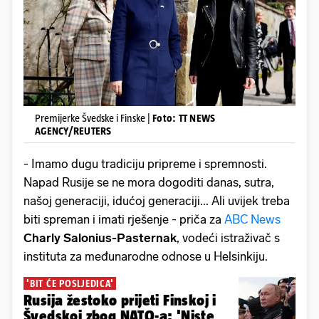
Premijerke Švedske i Finske |
Foto: TT NEWS
AGENCY/REUTERS
- Imamo dugu tradiciju pripreme i spremnosti.
Napad Rusije se ne mora dogoditi danas, sutra,
našoj generaciji, idućoj generaciji... Ali uvijek treba
biti spreman i imati rješenje - priča za
ABC News
Charly Salonius-Pasternak
, vodeći istraživač s
instituta za međunarodne odnose u Helsinkiju.
'BIT ĆE POSLJEDICA'
Rusija žestoko prijeti Finskoj i
Švedskoj zbog NATO-a: 'Niste