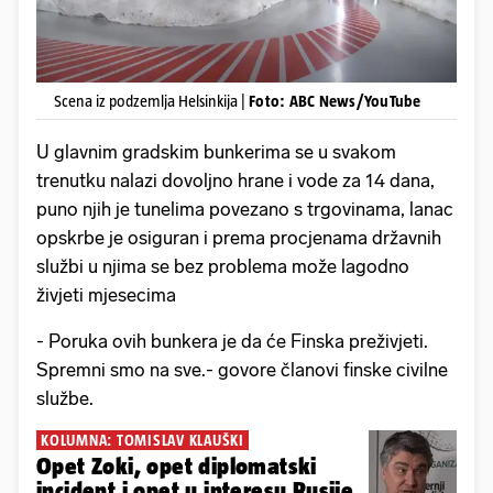
Scena iz podzemlja Helsinkija |
Foto: ABC News/YouTube
U glavnim gradskim bunkerima se u svakom
trenutku nalazi dovoljno hrane i vode za 14 dana,
puno njih je tunelima povezano s trgovinama, lanac
opskrbe je osiguran i prema procjenama državnih
službi u njima se bez problema može lagodno
živjeti mjesecima
- Poruka ovih bunkera je da će Finska preživjeti.
Spremni smo na sve.- govore članovi finske civilne
službe.
KOLUMNA: TOMISLAV KLAUŠKI
Opet Zoki, opet diplomatski
incident i opet u interesu Rusije