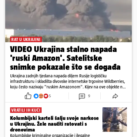
RAT U UKRAJINI
VIDEO Ukrajina stalno napada
'ruski Amazon'. Satelitske
snimke pokazale što se događa
Ukrajina zadnjih tjedana napada diljem Rusije logističku
infrastrukturu i skladišta divovske internetske trgovine Wildberries,
koju često nazivaju "ruskim Amazonom". Kijev na ove objekte ne
gleda samo kao na obična trgovačka skladišta, već tvrdi da ih ruske
5
9
snage koriste i za vojne potrebe, odnosno za skladištenje i
distribuciju dijelova za dronove i druge opreme koja se koristi u
ratu. S druge strane, napadi služe i kao izravan odgovor na ruska
VRATILI IH KUĆI
bombardiranja ukrajinske poštanske i logističke infrastrukture te
Kolumbijski karteli šalju svoje narkose
kao način da se ekonomske posljedice rata prenesu dublje na ruski
u Ukrajinu. Žele naučiti ratovati s
teritorij i približe običnim građanima.
dronovima
Kolumbijske kriminalne organizacije i ilegalne