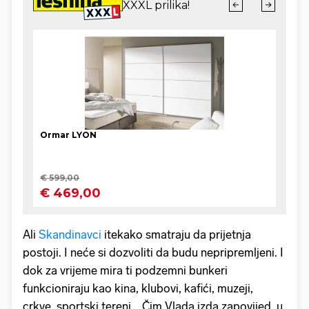
Ali
Skandinavci
itekako smatraju da prijetnja
postoji. I neće si dozvoliti da budu nepripremljeni. I
dok za vrijeme mira ti podzemni bunkeri
funkcioniraju kao kina, klubovi, kafići, muzeji,
crkve, sportski tereni... Čim Vlada izda zapovijed, u