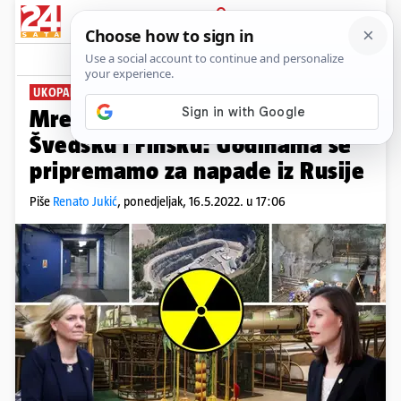
PRIJAVA
News
Komentari
73
UKOPANI, NE POKOPANI
Mreža od 120.000 bunkera čuva
Švedsku i Finsku: Godinama se
pripremamo za napade iz Rusije
Piše
Renato Jukić
,
ponedjeljak, 16.5.2022. u 17:06