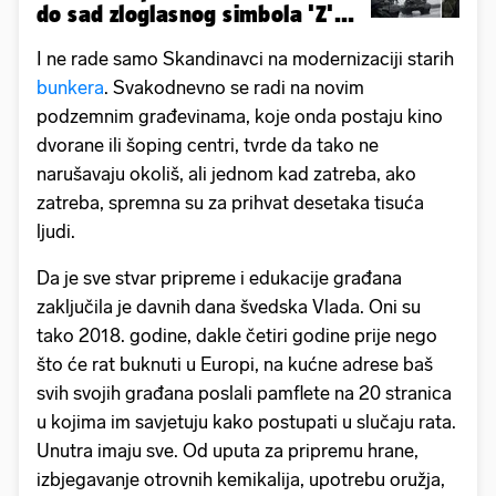
do sad zloglasnog simbola 'Z'...
I ne rade samo Skandinavci na modernizaciji starih
bunkera
. Svakodnevno se radi na novim
podzemnim građevinama, koje onda postaju kino
dvorane ili šoping centri, tvrde da tako ne
narušavaju okoliš, ali jednom kad zatreba, ako
zatreba, spremna su za prihvat desetaka tisuća
ljudi.
Da je sve stvar pripreme i edukacije građana
zaključila je davnih dana švedska Vlada. Oni su
tako 2018. godine, dakle četiri godine prije nego
što će rat buknuti u Europi, na kućne adrese baš
svih svojih građana poslali pamflete na 20 stranica
u kojima im savjetuju kako postupati u slučaju rata.
Unutra imaju sve. Od uputa za pripremu hrane,
izbjegavanje otrovnih kemikalija, upotrebu oružja,