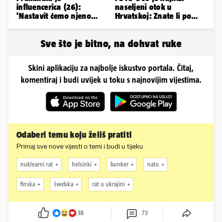
influencerica (26):
naseljeni otok u
'Nastavit ćemo njeno
Hrvatskoj: Znate li po
nasljeđe'
čemu je još poseban?
Sve što je bitno, na dohvat ruke
Skini aplikaciju za najbolje iskustvo portala. Čitaj,
komentiraj i budi uvijek u toku s najnovijim vijestima.
Odaberi temu koju želiš pratiti
Primaj sve nove vijesti o temi i budi u tijeku
nuklearni rat
helsinki
bunker
nato
finska
švedska
rat u ukrajini
38
73