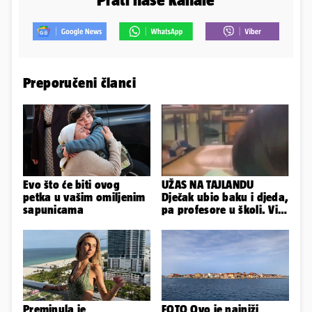
Preporučeni članci
Evo što će biti ovog
UŽAS NA TAJLANDU
petka u vašim omiljenim
Dječak ubio baku i djeda,
sapunicama
pa profesore u školi. Više
od 30 ljudi je ranjeno
Preminula je
FOTO Ovo je najniži