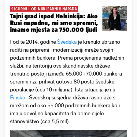
SIGURNI I OD NUKLEARNIH NAPADA
Tajni grad ispod Helsinkija: Ako
Rusi napadnu, mi smo spremni,
imamo mjesta za 750.000 ljudi
I od te 2014. godine
Švedska
je krenulo ubrzano
raditi na pripremi i modernizaciji mreže svojih
podzemnih bunkera. Prema procjenama nadležnih
službi, na teritoriju ove skandinavske države
trenutno postoji između 65.000 i 70.000 bunkera
spremnih za prihvat gotovo 80 posto švedske
populacije (cca 10 milijuna). Ista situacija je i u
Finskoj
. Švedskoj susjedna država raspolaže s
mrežom od oko 55.000 podzemnih bunkera koji
imaju dovoljno kapaciteta da prime cijelo
stanovništvo (cca 5,5 mil).