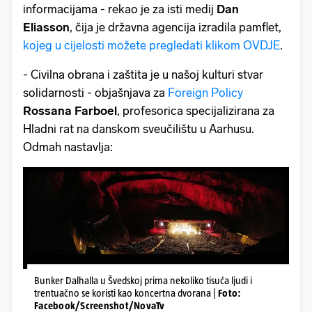
informacijama - rekao je za isti medij
Dan
Eliasson
, čija je državna agencija izradila pamflet,
kojeg u cijelosti možete pregledati klikom OVDJE
.
- Civilna obrana i zaštita je u našoj kulturi stvar
solidarnosti - objašnjava za
Foreign Policy
Rossana Farboel
, profesorica specijalizirana za
Hladni rat na danskom sveučilištu u Aarhusu.
Odmah nastavlja:
Bunker Dalhalla u Švedskoj prima nekoliko tisuća ljudi i
trentuačno se koristi kao koncertna dvorana |
Foto:
Facebook/Screenshot/NovaTv