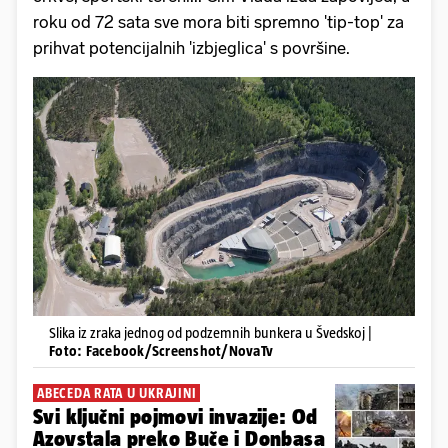
roku od 72 sata sve mora biti spremno 'tip-top' za
prihvat potencijalnih 'izbjeglica' s površine.
Slika iz zraka jednog od podzemnih bunkera u Švedskoj |
Foto: Facebook/Screenshot/NovaTv
ABECEDA RATA U UKRAJINI
Svi ključni pojmovi invazije: Od
Azovstala preko Buče i Donbasa