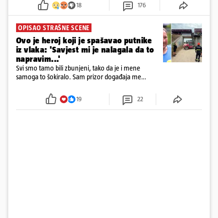
18
176
OPISAO STRAŠNE SCENE
Ovo je heroj koji je spašavao putnike
iz vlaka: 'Savjest mi je nalagala da to
napravim...'
Svi smo tamo bili zbunjeni, tako da je i mene
samoga to šokiralo. Sam prizor događaja me
šokirao kada sam vidio, rekao je Božidar Zrinski
19
22