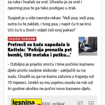
za ruke i hvatati za vrat. Uhvatio je za vrat i
njezinog psa te ga tako podigao u zrak.
Susjedi je u više navrata rekao: 'Veži psa, veži psa,
sutra ću te zaklati, i tvog psa, i napit ću ti se krvi.
Ući ću ti u život i vidjet ćeš svoj pakao!'
SUSJEDI ŠOKIRANI
Pretresli su kuću napadača iz
Kaštela: 'Policija pronašla pet
bombi, 130 metaka i pušku...'
- Ozbiljno je prijetio smrću i time počinio kazneno
djelo protiv osobne slobode - zaključili su na
sudu. Osudili su ga na kaznu zatvora u trajanju od
10 mjeseci. Izrekli su mu uvjetnu osudu na rok od
tri godine ukoliko ne počini novo kazneno djelo.