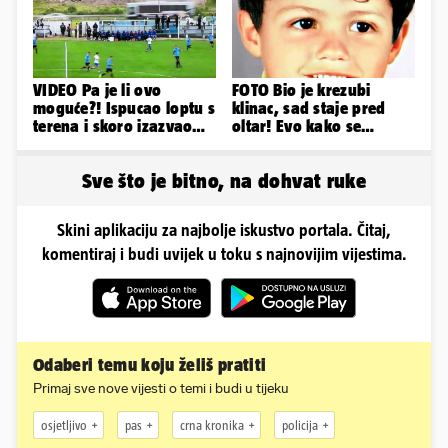
VIDEO Pa je li ovo
FOTO Bio je krezubi
moguće?! Ispucao loptu s
klinac, sad staje pred
terena i skoro izazvao
oltar! Evo kako se
prometnu nesreću
mijenjao jedan od
najvećih...
Sve što je bitno, na dohvat ruke
Skini aplikaciju za najbolje iskustvo portala. Čitaj,
komentiraj i budi uvijek u toku s najnovijim vijestima.
Odaberi temu koju želiš pratiti
Primaj sve nove vijesti o temi i budi u tijeku
osjetljivo
pas
crna kronika
policija