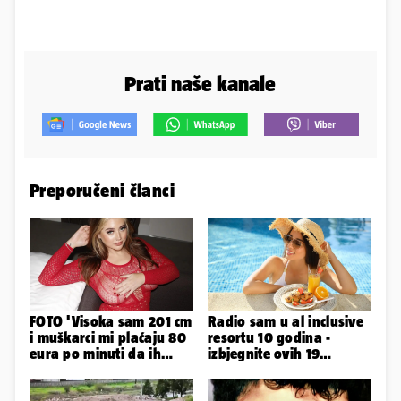
Prati naše kanale
Preporučeni članci
FOTO 'Visoka sam 201 cm
Radio sam u al inclusive
i muškarci mi plaćaju 80
resortu 10 godina -
eura po minuti da ih
izbjegnite ovih 19
pokorim riječima'
grešaka i olakšajte si
odmor