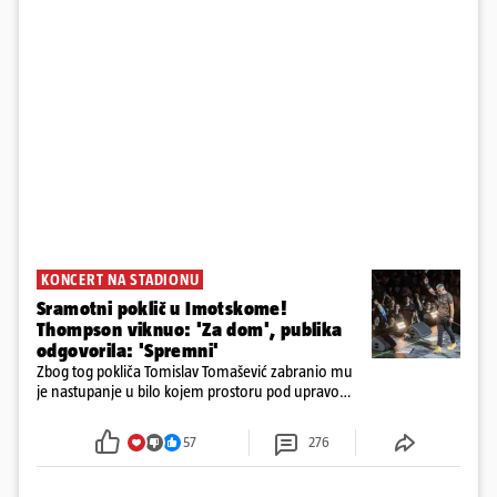
KONCERT NA STADIONU
Sramotni poklič u Imotskome!
Thompson viknuo: 'Za dom', publika
odgovorila: 'Spremni'
Zbog tog pokliča Tomislav Tomašević zabranio mu
je nastupanje u bilo kojem prostoru pod upravom
Grada Zagreba..
57
276