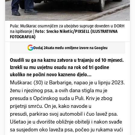
Pula: Muškarac osumnjičen za ubojstvo supruge doveden u DORH
na ispitivanje |
Foto: Srecko Niketic/PIXSELL (ILUSTRATIVNA
FOTOGRAFIJA)
Dodaj 24sata među omiljene izvore na Googleu
Osudili su ga na kaznu zatvora u trajanju od 10 mjeseci.
Izrekli su mu uvjetnu osudu na rok od tri godine
ukoliko ne počini novo kazneno djelo...
Muškarac (30) iz Barbarige, napao je u lipnju 2023.
ženu i njezinog psa, a ovih dana stigla mu je
presuda s Općinskog suda u Puli. Kriv je zbog
prijetnji smrću. On je, kako navode u
presudi, parkirao svoj automobil i čuo lavež psa.
Ušetao je u dvorište obližnje obitelji i nakon svađe
sa susjedom oko laveža psa, počeo ju rukama vući