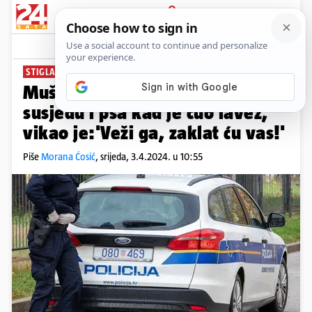
PRIJAVA
News
Komentari
5
STIGLA MU JE PRESUDA
Muškarac u Istri primio za vrat
susjedu i psa kad je čuo lavež,
vikao je:'Veži ga, zaklat ću vas!'
Piše
Morana Ćosić
,
srijeda, 3.4.2024. u 10:55