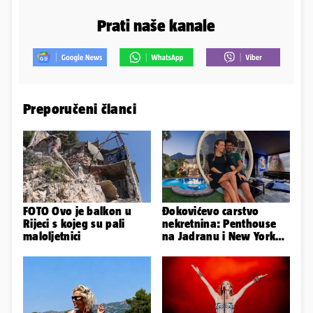
Prati naše kanale
Preporučeni članci
FOTO Ovo je balkon u
Đokovićevo carstvo
Rijeci s kojeg su pali
nekretnina: Penthouse
maloljetnici
na Jadranu i New Yorku,
španjolska vila, hoteli...