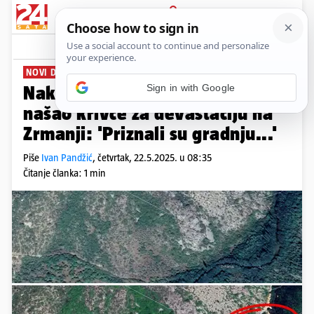
PRIJAVA
News
Komentari
33
NOVI DETALJI AFERE
Nakon otkrića 24sata, DORH je
našao krivce za devastaciju na
Zrmanji: 'Priznali su gradnju...'
Piše
Ivan Pandžić
,
četvrtak, 22.5.2025. u 08:35
Čitanje članka: 1 min