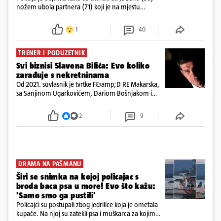
nožem ubola partnera (71) koji je na mjestu
preminuo. Imala je 2,03 promila. U nedjelju su je
ispitali i poslali u istražni zatvor
1
40
TRENER I PODUZETNIK
Svi biznisi Slavena Bilića: Evo koliko
zarađuje s nekretninama
Od 2021. suvlasnik je tvrtke F&amp;D RE Makarska,
sa Sanjinom Ugarkovićem, Dariom Bošnjakom i
Dobrislavom Hrkaćem. Tvrtka je registrirana za
poslovanje nekretninama, a od osnutka nema
2
9
zaposlenih
DRAMA NA PAŠMANU
Širi se snimka na kojoj policajac s
broda baca psa u more! Evo što kažu:
'Samo smo ga pustili'
Policajci su postupali zbog jedrilice koja je ometala
kupače. Na njoj su zatekli psa i muškarca za kojim