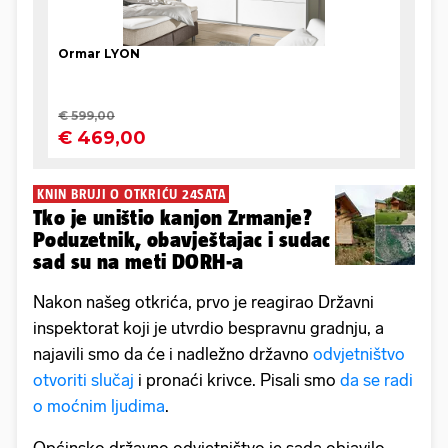
KNIN BRUJI O OTKRIĆU 24SATA
Tko je uništio kanjon Zrmanje?
Poduzetnik, obavještajac i sudac
sad su na meti DORH-a
Nakon našeg otkrića, prvo je reagirao Državni
inspektorat koji je utvrdio bespravnu gradnju, a
najavili smo da će i nadležno državno
odvjetništvo
otvoriti slučaj
i pronaći krivce. Pisali smo
da se radi
o moćnim ljudima
.