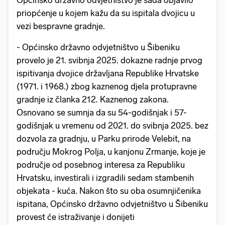
Općinsko državno odvjetništvo je sada objavilo
priopćenje u kojem kažu da su ispitala dvojicu u
vezi bespravne gradnje.
- Općinsko državno odvjetništvo u Šibeniku
provelo je 21. svibnja 2025. dokazne radnje prvog
ispitivanja dvojice državljana Republike Hrvatske
(1971. i 1968.) zbog kaznenog djela protupravne
gradnje iz članka 212. Kaznenog zakona.
Osnovano se sumnja da su 54-godišnjak i 57-
godišnjak u vremenu od 2021. do svibnja 2025. bez
dozvola za gradnju, u Parku prirode Velebit, na
području Mokrog Polja, u kanjonu Zrmanje, koje je
područje od posebnog interesa za Republiku
Hrvatsku, investirali i izgradili sedam stambenih
objekata - kuća. Nakon što su oba osumnjičenika
ispitana, Općinsko državno odvjetništvo u Šibeniku
provest će istraživanje i donijeti