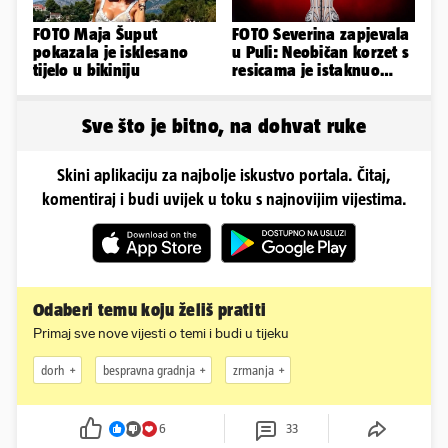
FOTO Maja Šuput
FOTO Severina zapjevala
pokazala je isklesano
u Puli: Neobičan korzet s
tijelo u bikiniju
resicama je istaknuo
njezine vitke noge...
Sve što je bitno, na dohvat ruke
Skini aplikaciju za najbolje iskustvo portala. Čitaj,
komentiraj i budi uvijek u toku s najnovijim vijestima.
Odaberi temu koju želiš pratiti
Primaj sve nove vijesti o temi i budi u tijeku
dorh
bespravna gradnja
zrmanja
6
33