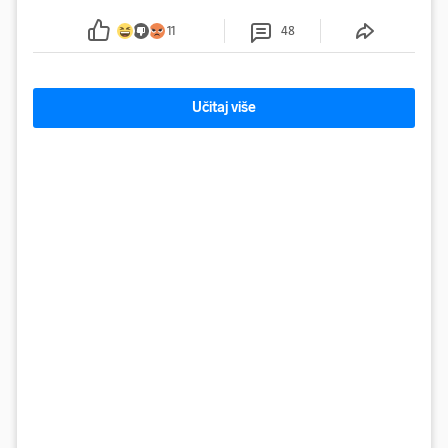
se od ranije trage. Muškarac je pružao otpor te su
ga uhitili, a psa je preuzeo komunalni redar
11
48
Učitaj više