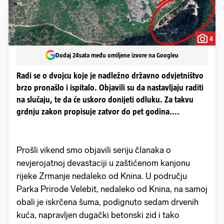
4
Dodaj 24sata među omiljene izvore na Googleu
Radi se o dvojcu koje je nadležno državno odvjetništvo
brzo pronašlo i ispitalo. Objavili su da nastavljaju raditi
na slučaju, te da će uskoro donijeti odluku. Za takvu
grdnju zakon propisuje zatvor do pet godina....
Prošli vikend smo objavili seriju članaka o
nevjerojatnoj devastaciji u zaštićenom kanjonu
rijeke Zrmanje nedaleko od Knina. U području
Parka Prirode Velebit, nedaleko od Knina, na samoj
obali je iskrčena šuma, podignuto sedam drvenih
kuća, napravljen dugački betonski zid i tako