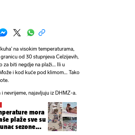
'kuha' na visokim temperaturama,
 i granicu od 30 stupnjeva Celzijevih,
za biti negdje na plaži... Ili u
 Može i kod kuće pod klimom... Tako
bote.
 i nevrijeme, najavljuju iz DHMZ-a.
.
mperature mora
že vrhunac sezone...