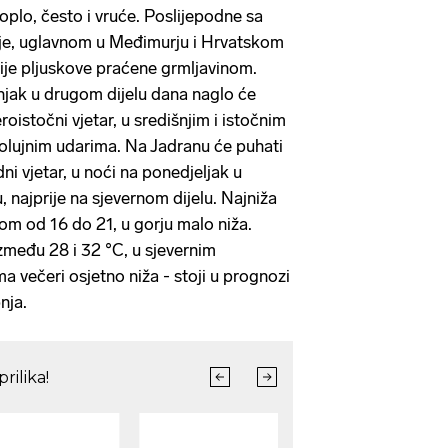
oplo, često i vruće. Poslijepodne sa
je, uglavnom u Međimurju i Hrvatskom
nije pljuskove praćene grmljavinom.
njak u drugom dijelu dana naglo će
eroistočni vjetar, u središnjim i istočnim
 olujnim udarima. Na Jadranu će puhati
i vjetar, u noći na ponedjeljak u
, najprije na sjevernom dijelu. Najniža
m od 16 do 21, u gorju malo niža.
među 28 i 32 °C, u sjevernim
 večeri osjetno niža - stoji u prognozi
nja.