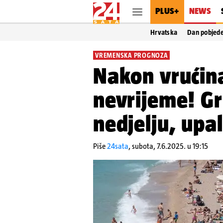
PLUS+
NEWS
Hrvatska
Dan pobjed
VREMENSKA PROGNOZA
Nakon vrućina
nevrijeme! Gr
nedjelju, upa
Piše
24sata
,
subota, 7.6.2025. u 19:15