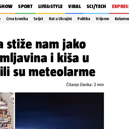
SHOW
SPORT
LIFE&STYLE
VIRAL
SCI/TECH
EXPRES
e
Crna kronika
Svijet
Rat u Ukrajini
Politika
Vrijeme
Kolumn
 stiže nam jako
mljavina i kiša u
lili su meteolarme
Čitanje članka: 2 min