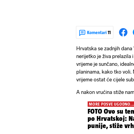
Komentari
11
Hrvatska se zadnjih dana 
nerijetko je živa prelazila
vrijeme je sunčano, idealno 
planinama, kako tko voli.
vrijeme ostat će cijele su
A nakon vrućina stiže nam
MORE POSVE UGODNO..
FOTO Ovo su te
po Hrvatskoj: Naše plaže sve su
punije, sti