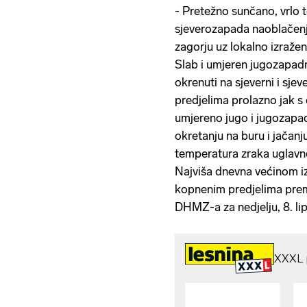
- Pretežno sunčano, vrlo t
sjeverozapada naoblačen
zagorju uz lokalno izraže
Slab i umjeren jugozapad
okrenuti na sjeverni i sjev
predjelima prolazno jak s
umjereno jugo i jugozapadn
okretanju na buru i jačanju
temperatura zraka uglavno
Najviša dnevna većinom iz
kopnenim predjelima prema
DHMZ-a za nedjelju, 8. lip