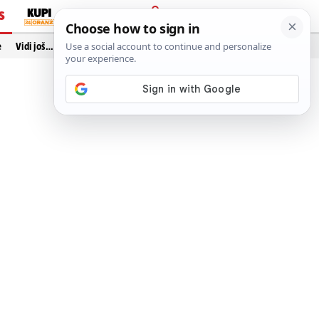
S
PRIJAVA
e
Vidi još…