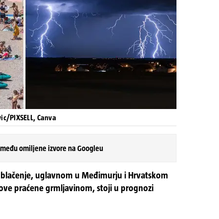
vic/PIXSELL, Canva
 među omiljene izvore na Googleu
oblačenje, uglavnom u Međimurju i Hrvatskom
skove praćene grmljavinom, stoji u prognozi