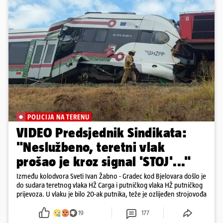
POLICIJA NA TERENU
VIDEO Predsjednik Sindikata:
"Neslužbeno, teretni vlak
prošao je kroz signal 'STOJ'..."
Između kolodvora Sveti Ivan Žabno - Gradec kod Bjelovara došlo je
do sudara teretnog vlaka HŽ Carga i putničkog vlaka HŽ putničkog
prijevoza. U vlaku je bilo 20-ak putnika, teže je ozlijeđen strojovođa
19
177