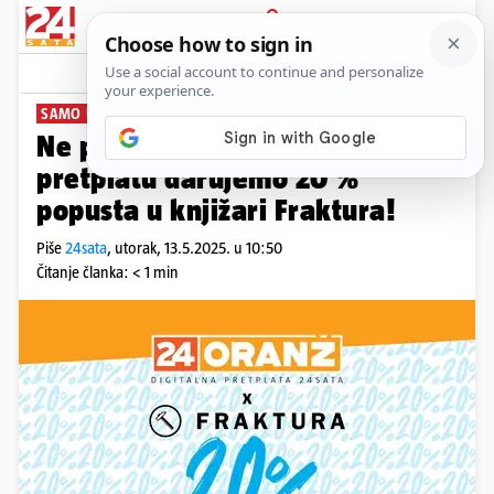
PRIJAVA
News
SAMO UZ ORANŽ!
Ne propusti! Uz Oranž digitalnu
pretplatu darujemo 20 %
popusta u knjižari Fraktura!
Piše
24sata
,
utorak, 13.5.2025. u 10:50
Čitanje članka: < 1 min