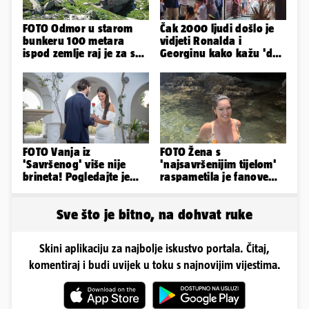
FOTO Odmor u starom
Čak 2000 ljudi došlo je
bunkeru 100 metara
vidjeti Ronalda i
ispod zemlje raj je za sva
Georginu kako kažu 'da'.
vaša osjetila
A kad ono - Fabio i
Nicole!
FOTO Vanja iz
FOTO Žena s
'Savršenog' više nije
'najsavršenijim tijelom'
brineta! Pogledajte je
raspametila je fanove
sad
zaigranim fotkama iz
plićaka
Sve što je bitno, na dohvat ruke
Skini aplikaciju za najbolje iskustvo portala. Čitaj,
komentiraj i budi uvijek u toku s najnovijim vijestima.