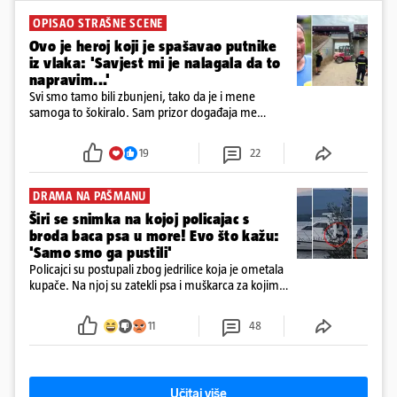
OPISAO STRAŠNE SCENE
Ovo je heroj koji je spašavao putnike
iz vlaka: 'Savjest mi je nalagala da to
napravim...'
Svi smo tamo bili zbunjeni, tako da je i mene
samoga to šokiralo. Sam prizor događaja me
šokirao kada sam vidio, rekao je Božidar Zrinski
19
22
DRAMA NA PAŠMANU
Širi se snimka na kojoj policajac s
broda baca psa u more! Evo što kažu:
'Samo smo ga pustili'
Policajci su postupali zbog jedrilice koja je ometala
kupače. Na njoj su zatekli psa i muškarca za kojim
se od ranije trage. Muškarac je pružao otpor te su
ga uhitili, a psa je preuzeo komunalni redar
11
48
Učitaj više