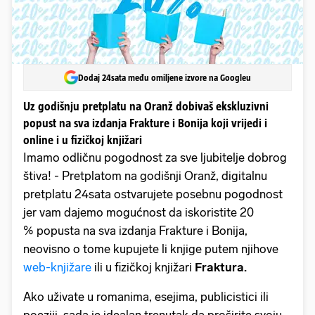
Dodaj 24sata među omiljene izvore na Googleu
Uz godišnju pretplatu na Oranž dobivaš ekskluzivni
popust na sva izdanja Frakture i Bonija koji vrijedi i
online i u fizičkoj knjižari
Imamo odličnu pogodnost za sve ljubitelje dobrog
štiva! - Pretplatom na godišnji Oranž, digitalnu
pretplatu 24sata ostvarujete posebnu pogodnost
jer vam dajemo mogućnost da iskoristite 20
% popusta na sva izdanja Frakture i Bonija,
neovisno o tome kupujete li knjige putem njihove
web-knjižare
ili u fizičkoj knjižari
Fraktura.
Ako uživate u romanima, esejima, publicistici ili