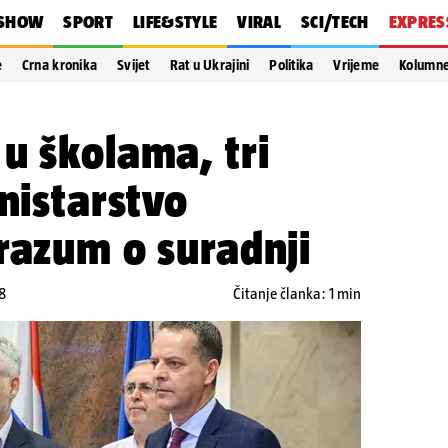
SHOW
SPORT
LIFE&STYLE
VIRAL
SCI/TECH
EXPRES
e
Crna kronika
Svijet
Rat u Ukrajini
Politika
Vrijeme
Kolumn
u školama, tri
inistarstvo
razum o suradnji
8
Čitanje članka: 1 min