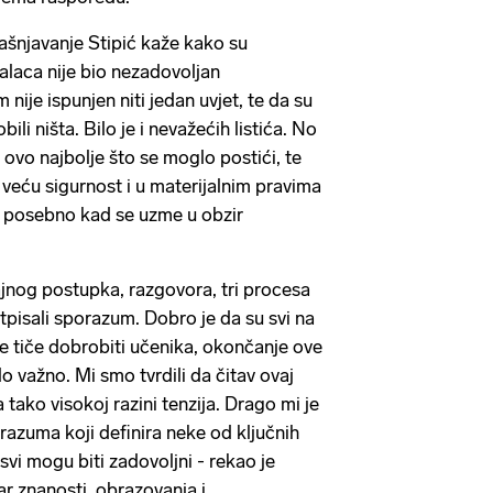
jašnjavanje Stipić kaže kako su
kalaca nije bio nezadovoljan
 nije ispunjen niti jedan uvjet, te da su
bili ništa. Bilo je i nevažećih listića. No
e ovo najbolje što se moglo postići, te
eću sigurnost i u materijalnim pravima
, posebno kad se uzme u obzir
jnog postupka, razgovora, tri procesa
tpisali sporazum. Dobro je da su svi na
 se tiče dobrobiti učenika, okončanje ove
o važno. Mi smo tvrdili da čitav ovaj
 tako visokoj razini tenzija. Drago mi je
azuma koji definira neke od ključnih
vi mogu biti zadovoljni - rekao je
ar znanosti, obrazovanja i