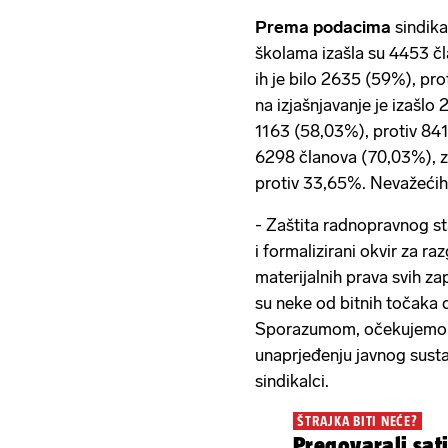
Prema podacima
sindika
školama izašla su 4453 
ih je bilo 2635 (59%), pr
na izjašnjavanje je izašlo 
1163 (58,03%), protiv 841
6298 članova (70,03%), z
protiv 33,65%. Nevažećih 
- Zaštita radnopravnog s
i formalizirani okvir za 
materijalnih prava svih z
su neke od bitnih točaka
Sporazumom, očekujemo š
unaprjeđenju javnog susta
sindikalci.
ŠTRAJKA BITI NEĆE?
Pregovarali sat