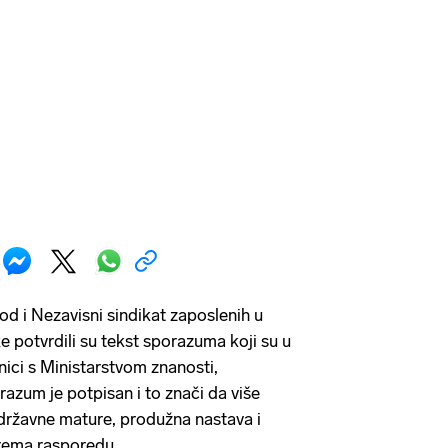
d i Nezavisni sindikat zaposlenih u
 potvrdili su tekst sporazuma koji su u
lnici s Ministarstvom znanosti,
razum je potpisan i to znači da više
e državne mature, produžna nastava i
rema rasporedu.