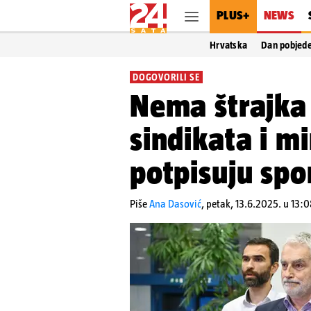
PLUS+
NEWS
Hrvatska
Dan pobjed
DOGOVORILI SE
Nema štrajka 
sindikata i m
potpisuju spo
Piše
Ana Dasović
,
petak, 13.6.2025. u 13:0