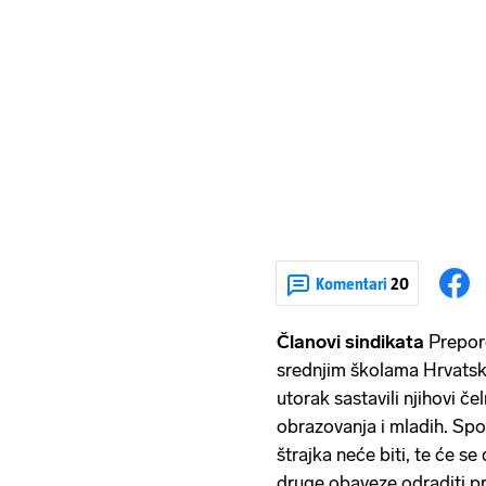
Komentari
20
Članovi sindikata
Preporo
srednjim školama Hrvatske
utorak sastavili njihovi če
obrazovanja i mladih. Spo
štrajka neće biti, te će s
druge obaveze odraditi p