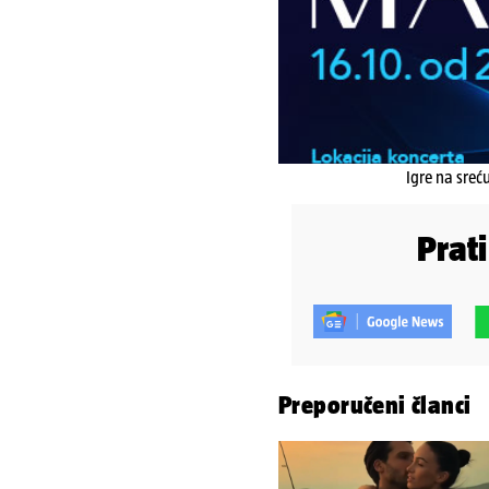
Igre na sreć
Prat
Preporučeni članci