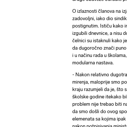
O izlaznosti članova na iz
zadovoljni, iako dio sindi
postignutim. Ističu kako im
izgubili dnevnice, a nisu do
čelnici su istaknuli kako j
da dugoročno znači puno v
i u načinu rada u školama
modularna nastava.
- Nakon relativno dugotra
mirenja, maloprije smo po
kraju razumjeli da je, što
školske godine itekako bil
problem nije trebao biti na
da smo došli do ovog spor
elemenata sa kojima ipak s
nakon potpisivanja minist