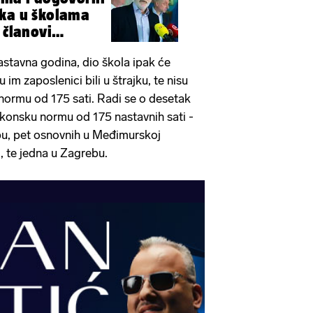
jka u školama
 članovi
nastavna godina, dio škola ipak će
 im zaposlenici bili u štrajku, te nisu
 normu od 175 sati. Radi se o desetak
zakonsku normu od 175 nastavnih sati -
u, pet osnovnih u Međimurskoj
j, te jedna u Zagrebu.