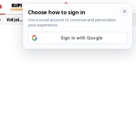
S
PRIJAVA
e
Vidi još…