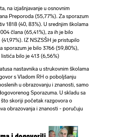
ta, na izjašnjavanje u osnovnim
člana Preporoda (55,77%). Za sporazum
otiv 1818 (40, 83%). U srednjim školama
2004 člana (65,41%), za ih je bilo
 (41,97%). IZ NSZSŠH je pristupilo
a sporazum je bilo 3766 (59,80%),
listića bilo je 413 (6,56%)
tatusa nastavnika u strukovnim školama
razgovor s Vladom RH o poboljšanju
aposlenih u obrazovanju i znanosti, samo
 dogovorenog Sporazuma. U skladu sa
to skoriji početak razgovora o
va obrazovanja i znanosti - poručuju
ima i dogovorili