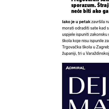
sporazum. Štra
neće biti ako ga
potvrde
Iako je u petak
završila 
morati odraditi sate kad su
uspjele ispuniti zakonsku
škola koje nisu ispunile 
Trgovačka škola u Zagreb
županiji, tri u Varaždinsko