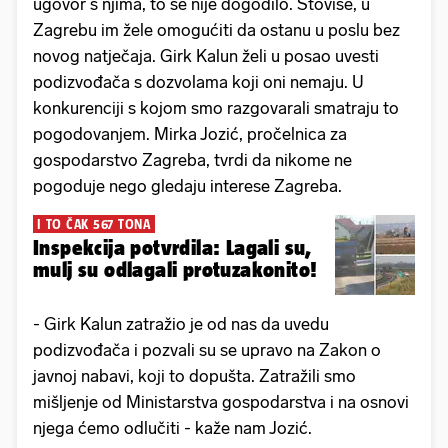
ugovor s njima, to se nije dogodilo. Štoviše, u
Zagrebu im žele omogućiti da ostanu u poslu bez
novog natječaja. Girk Kalun želi u posao uvesti
podizvođača s dozvolama koji oni nemaju. U
konkurenciji s kojom smo razgovarali smatraju to
pogodovanjem. Mirka Jozić, pročelnica za
gospodarstvo Zagreba, tvrdi da nikome ne
pogoduje nego gledaju interese Zagreba.
I TO ČAK 567 TONA
Inspekcija potvrdila: Lagali su,
mulj su odlagali protuzakonito!
- Girk Kalun zatražio je od nas da uvedu
podizvođača i pozvali su se upravo na Zakon o
javnoj nabavi, koji to dopušta. Zatražili smo
mišljenje od Ministarstva gospodarstva i na osnovi
njega ćemo odlučiti - kaže nam Jozić.