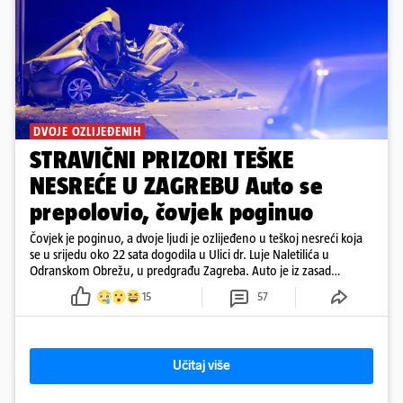
DVOJE OZLIJEĐENIH
STRAVIČNI PRIZORI TEŠKE
NESREĆE U ZAGREBU Auto se
prepolovio, čovjek poginuo
Čovjek je poginuo, a dvoje ljudi je ozlijeđeno u teškoj nesreći koja
se u srijedu oko 22 sata dogodila u Ulici dr. Luje Naletilića u
Odranskom Obrežu, u predgrađu Zagreba. Auto je iz zasad
neutvrđenih razloga sletio s kolnika, a od siline udara vozilo se
15
57
prepolovilo.
Učitaj više