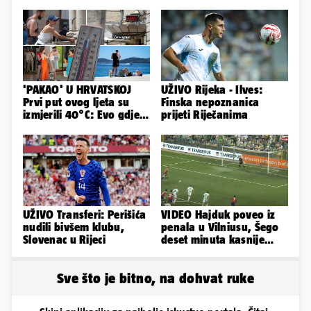
'PAKAO' U HRVATSKOJ
UŽIVO Rijeka - Ilves:
Prvi put ovog ljeta su
Finska nepoznanica
izmjerili 40°C: Evo gdje
prijeti Riječanima
je najgore i kada stiže
spas
UŽIVO Transferi: Perišića
VIDEO Hajduk poveo iz
nudili bivšem klubu,
penala u Vilniusu, Šego
Slovenac u Rijeci
deset minuta kasnije
promašio drugi
Sve što je bitno, na dohvat ruke