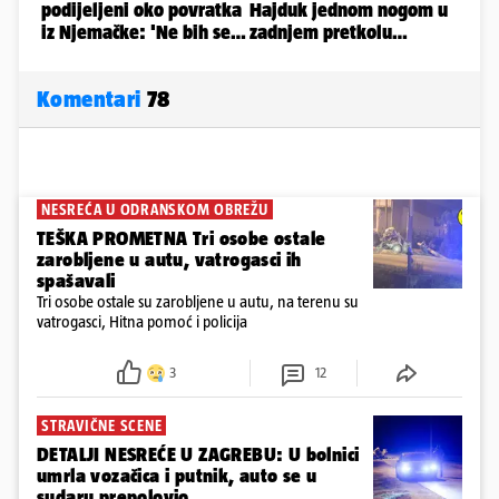
Komentari
78
NESREĆA U ODRANSKOM OBREŽU
TEŠKA PROMETNA Tri osobe ostale
zarobljene u autu, vatrogasci ih
spašavali
Tri osobe ostale su zarobljene u autu, na terenu su
vatrogasci, Hitna pomoć i policija
3
12
STRAVIČNE SCENE
DETALJI NESREĆE U ZAGREBU: U bolnici
umrla vozačica i putnik, auto se u
sudaru prepolovio