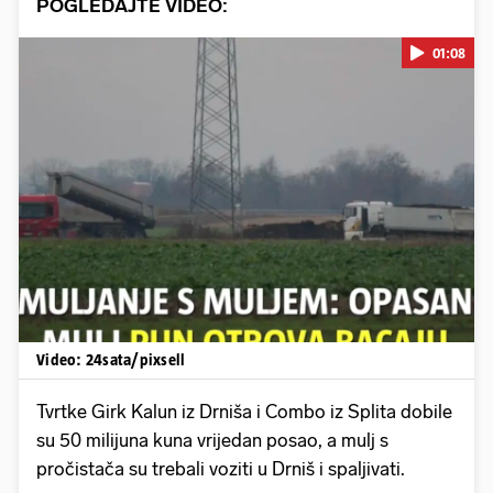
POGLEDAJTE VIDEO:
01:08
Pokretanje videa...
Video: 24sata/pixsell
Tvrtke Girk Kalun iz Drniša i Combo iz Splita dobile
su 50 milijuna kuna vrijedan posao, a mulj s
pročistača su trebali voziti u Drniš i spaljivati.