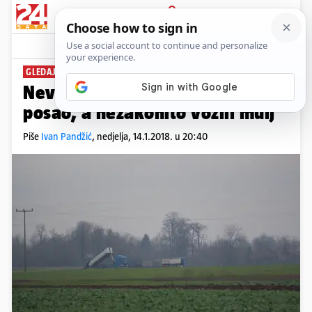
PRIJAVA
News
Komentari
78
GLEDAJU IM KROZ PRSTE?
Nevjerojatan kraj: Nisu izgubili
posao, a nezakonito vozili mulj
Piše
Ivan Pandžić
,
nedjelja, 14.1.2018. u 20:40