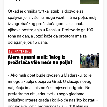
Otkad je drniška tvrtka izgubila dozvole za
spaljivanje, a više ne mogu voziti niti na polja, mulj
iz zagrebačkog pročistača gomila se unutar
njihova postrojenja u Resniku. Proizvode ga 100
tona na dan, a Jozić kaže da prostora ima za
odlaganje još 15 dana.
SVI NA TERENU
Afera opasni mulj: Talog iz
pročistača više neće na polja?
- Ako mulj opet bude izvožen u Mađarsku, to je
mnogo skuplja opcija za Grad. U slučaju novog
natječaja imali bismo šest mjeseci odgode. Ne
preferiramo niti jednu tvrtku nego gledamo
isključivo interes grada i koliko će nas što koštati -
opravdava Jozić mogućnost da Girk Kalun sa