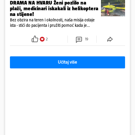
DRAMA NA HVARU Ženi pozlilo na
plaži, medicinari iskakali iz helikoptera
na stijene!
Bez obzira na teren i okolnosti, naša misija ostaje
ista - stići do pacijenta i pružiti pomoć kada je
najpotrebnija - objavilo je Ministarstvo zdravstva na
Facebooku
2
19
Učitaj više