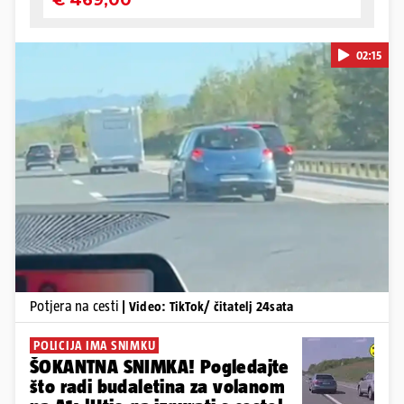
02:15
Pokretanje videa...
Potjera na cesti
| Video: TikTok/ čitatelj 24sata
POLICIJA IMA SNIMKU
ŠOKANTNA SNIMKA! Pogledajte
što radi budaletina za volanom