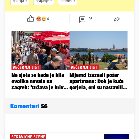
policija
divljanje
promet
4
56
Komentari
56
STRAVIČNE SCENE