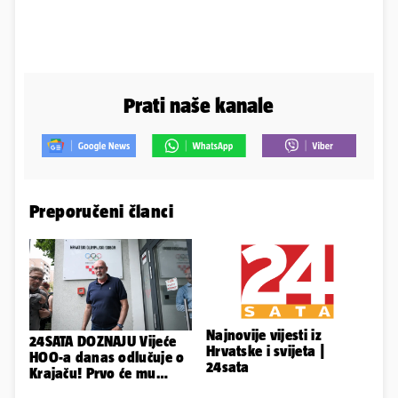
Prati naše kanale
Preporučeni članci
Najnovije vijesti iz
24SATA DOZNAJU Vijeće
Hrvatske i svijeta |
HOO-a danas odlučuje o
24sata
Krajaču! Prvo će mu
srezati ovlasti, a onda...