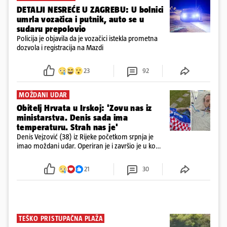
DETALJI NESREĆE U ZAGREBU: U bolnici
umrla vozačica i putnik, auto se u
sudaru prepolovio
Policija je objavila da je vozačici istekla prometna
dozvola i registracija na Mazdi
23
92
MOŽDANI UDAR
Obitelj Hrvata u Irskoj: 'Zovu nas iz
ministarstva. Denis sada ima
temperaturu. Strah nas je'
Denis Vejzović (38) iz Rijeke početkom srpnja je
imao moždani udar. Operiran je i završio je u komi.
Obitelj ga želi prebaciti u Hrvatsku, kažu kako
tamošnji liječnici ne vjeruju u oporavak: 'Imamo
21
30
72 sata'
TEŠKO PRISTUPAČNA PLAŽA