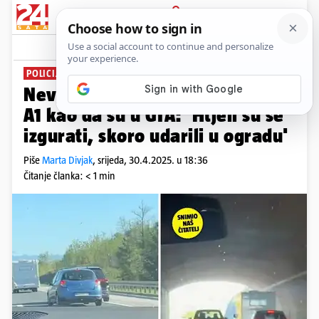
PRIJAVA
News
Komentari
56
POLICIJA SVE ISTRAŽUJE
Nevjerojatno i opasno. Vozili na
A1 kao da su u GTA: 'Htjeli su se
izgurati, skoro udarili u ogradu'
Piše
Marta Divjak
,
srijeda, 30.4.2025. u 18:36
Čitanje članka: < 1 min