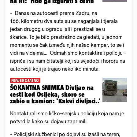
na A1: 'Htio ga izgurati s ceste'
- Danas na autocesti prema Zadru, na
166. kilometru dva auta su se naganjala i tjerala
jedan drugog u ogradu, ali i prestizali se u
škarice. To je bilo prestrašno za gledati, u jednom
momentu se čak između njih našao kamper, to se i
vidi na videima.... Odmah smo kontaktirali policiju -
ispričali su nam čitatelji koji su svjedočili hororu na
autocesti koji je trajao nekoliko minuta.
NEVJEROJATNO
ŠOKANTNA SNIMKA Divljao na
cesti kod Osijeka, skoro se
zabio u kamion: 'Kakvi divljaci..'
Kontaktirali smo ličko-senjsku policiju koja nam je
potvrdila kako su dojavu zaprimili.
- Policijski službenici po dojavi su izašli na teren,