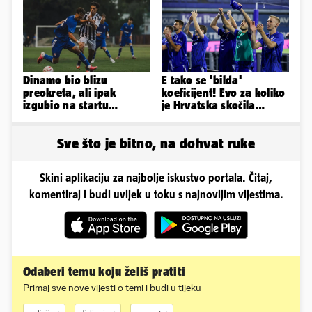
Dinamo bio blizu
E tako se 'bilda'
preokreta, ali ipak
koeficijent! Evo za koliko
izgubio na startu
je Hrvatska skočila
Ramljaka
nakon pobjeda naših
klubova
Sve što je bitno, na dohvat ruke
Skini aplikaciju za najbolje iskustvo portala. Čitaj,
komentiraj i budi uvijek u toku s najnovijim vijestima.
Odaberi temu koju želiš pratiti
Primaj sve nove vijesti o temi i budi u tijeku