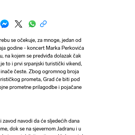
grebu se očekuje, za mnoge, jedan od
aja godine - koncert Marka Perkovića
 na kojem se predviđa dolazak čak
je to i prvi srpanjski turistički vikend,
 inače česte. Zbog ogromnog broja
urističkog prometa, Grad će biti pod
jne prometne prilagodbe i pojačane
i zavod navodi da će sljedećih dana
eme, dok se na sjevernom Jadranu i u