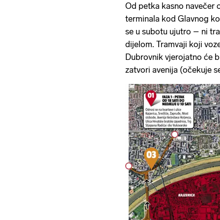
Od petka kasno navečer 
terminala kod Glavnog ko
se u subotu ujutro – ni tr
dijelom. Tramvaji koji vo
Dubrovnik vjerojatno će bit
zatvori avenija (očekuje 