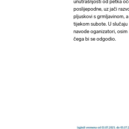
unutrašnjosti od petka oče
poslijepodne, uz jači razv
pljuskovi s grmljavinom, a
tijekom subote. U slučaju 
navode oganizatori, osim
čega bi se odgodio.