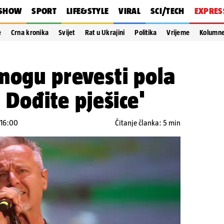
SHOW
SPORT
LIFE&STYLE
VIRAL
SCI/TECH
EXPRES
e
Crna kronika
Svijet
Rat u Ukrajini
Politika
Vrijeme
Kolumn
mogu prevesti pola
. Dođite pješice'
 16:00
Čitanje članka: 5 min