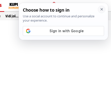
S
PRIJAVA
e
Vidi još…