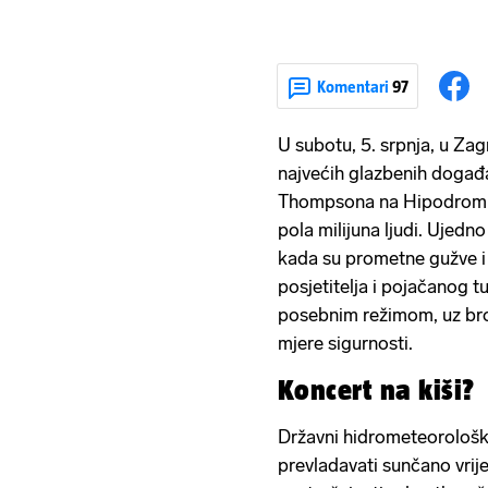
Komentari
97
U subotu, 5. srpnja, u Za
najvećih glazbenih događ
Thompsona na Hipodromu,
pola milijuna ljudi. Ujedno 
kada su prometne gužve i
posjetitelja i pojačanog t
posebnim režimom, uz bro
mjere sigurnosti.
Koncert na kiši?
Državni hidrometeorološk
prevladavati sunčano vrij