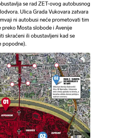
obustavlja se rad ZET-ovog autobusnog
lodvora. Ulica Grada Vukovara zatvara
amvaji ni autobusi neće prometovati tim
ze preko Mosta slobode i Avenije
i skraćeni ili obustavljeni kad se
se popodne).